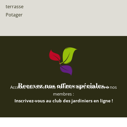
terrasse
Potager
Recevez nos offres spéciales...
Accédez aux offres web Ferriere Fleurs réservées à nos
membres :
Inscrivez-vous au club des jardiniers en ligne !