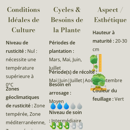
Conditions
Cycles &
Aspect /
Idéales de
Besoins de
Esthétique
Culture
la Plante​
Hauteur à
maturité :
20-30
Niveau de
Périodes de
cm
rusticité :
Nul :
plantation :
nécessite une
Mars, Mai, Juin,
température
Juillet
Période(s) de récolte :
supérieure à
Mai|Juin|Juillet|Août|Septembre
Besoin en
0°C
Zones
Couleur du
arrosage :
géoclimatiques
feuillage :
Vert
Moyen
de rusticité :
Zone
Niveau de soin
tempérée, Zone
:
Intermédiaire
méditerranéenne,