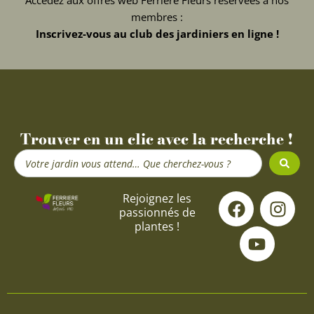
membres :
Inscrivez-vous au club des jardiniers en ligne !
Trouver en un clic avec la recherche !
Search
...
F
Y
I
Rejoignez les
passionnés de
a
o
n
plantes !
c
u
s
e
t
t
b
u
a
o
b
g
o
e
r