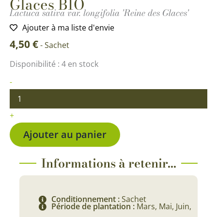
Glaces BIO
Lactuca sativa var. longifolia 'Reine des Glaces'
Ajouter à ma liste d'envie
4,50
€
-
Sachet
quantité
Disponibilité :
4 en stock
de
Laitue
-
Batavia
Reine
des
+
Glaces
BIO
Ajouter au panier
Informations à retenir...
Conditionnement :
Sachet
Période de plantation :
Mars, Mai, Juin,