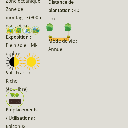
Zone océanique,
Distance de
Zone de
plantation :
40
montagne (800m
cm
d'alt, et +)
Exposition :
Mode de vie :
Plein soleil, Mi-
Annuel
ombre
Sol :
Franc /
Riche
(équilibré)
Emplacements
/ Utilisations :
Balcon &