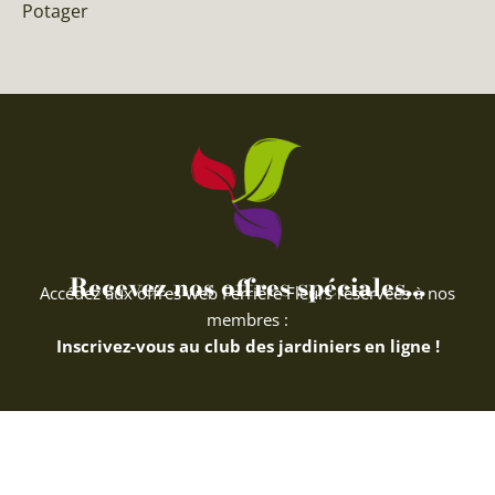
Potager
Recevez nos offres spéciales...
Accédez aux offres web Ferriere Fleurs réservées à nos
membres :
Inscrivez-vous au club des jardiniers en ligne !