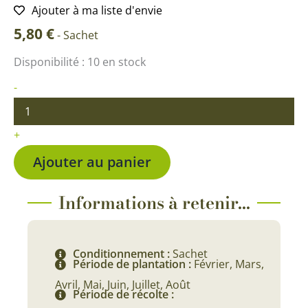
Ajouter à ma liste d'envie
5,80
€
-
Sachet
quantité
Disponibilité :
10 en stock
de
Laitue
-
Batavia
rouge
Carmen
+
Ajouter au panier
Informations à retenir...
Conditionnement :
Sachet
Période de plantation :
Février, Mars,
Avril, Mai, Juin, Juillet, Août
Période de récolte :