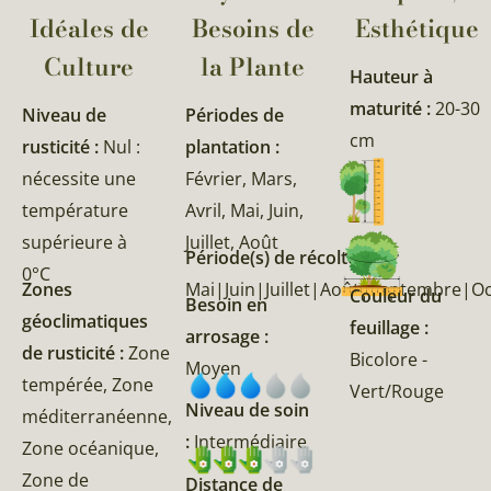
Idéales de
Besoins de
Esthétique
Culture
la Plante​
Hauteur à
maturité :
20-30
Niveau de
Périodes de
cm
rusticité :
Nul :
plantation :
nécessite une
Février, Mars,
température
Avril, Mai, Juin,
supérieure à
Juillet, Août
Période(s) de récolte :
0°C
Zones
Mai|Juin|Juillet|Août|Septembre|O
Couleur du
Besoin en
géoclimatiques
feuillage :
arrosage :
de rusticité :
Zone
Bicolore -
Moyen
tempérée, Zone
Vert/Rouge
Niveau de soin
méditerranéenne,
:
Intermédiaire
Zone océanique,
Zone de
Distance de