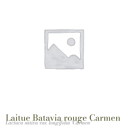
Laitue Batavia rouge Carmen
Lactuca sativa var. longifolia 'Carmen'