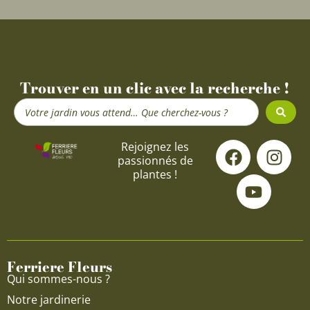
Trouver en un clic avec la recherche !
Search
...
F
Y
I
Rejoignez les
passionnés de
a
o
n
plantes !
c
u
s
e
t
t
b
u
a
o
b
g
o
e
r
Ferriere Fleurs
k
a
Qui sommes-nous ?
m
Notre jardinerie