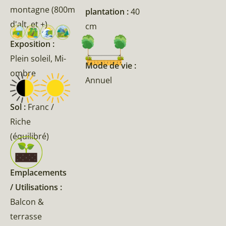
montagne (800m
plantation :
40
d'alt, et +)
cm
Exposition :
Plein soleil, Mi-
Mode de vie :
ombre
Annuel
Sol :
Franc /
Riche
(équilibré)
Emplacements
/ Utilisations :
Balcon &
terrasse