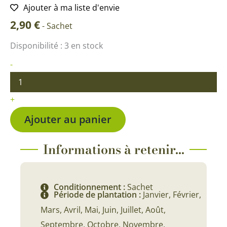
Ajouter à ma liste d'envie
2,90
€
-
Sachet
quantité
Disponibilité :
3 en stock
de
Laitue
-
Iceberg
Saladin
+
Ajouter au panier
Informations à retenir...
Conditionnement :
Sachet
Période de plantation :
Janvier, Février,
Mars, Avril, Mai, Juin, Juillet, Août,
Septembre, Octobre, Novembre,