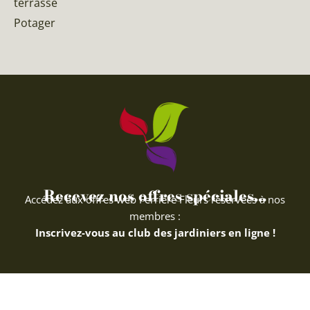
terrasse
Potager
Recevez nos offres spéciales...
Accédez aux offres web Ferriere Fleurs réservées à nos
membres :
Inscrivez-vous au club des jardiniers en ligne !