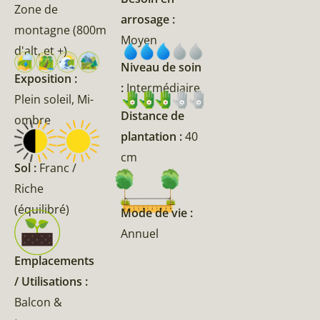
Zone de
arrosage :
montagne (800m
Moyen
d'alt, et +)
Niveau de soin
Exposition :
:
Intermédiaire
Plein soleil, Mi-
Distance de
ombre
plantation :
40
cm
Sol :
Franc /
Riche
(équilibré)
Mode de vie :
Annuel
Emplacements
/ Utilisations :
Balcon &