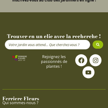
Trouver en un clic avec la recherche !
Search
...
F
Y
I
Rejoignez les
passionnés de
a
o
n
plantes !
c
u
s
e
t
t
b
u
a
o
b
g
o
e
r
Ferriere Fleurs
k
a
Qui sommes-nous ?
m