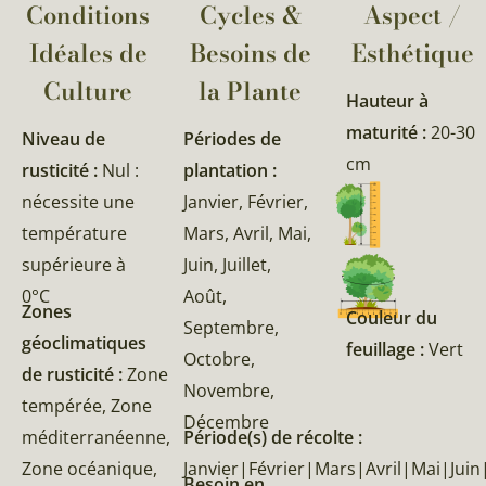
Conditions
Cycles &
Aspect /
Idéales de
Besoins de
Esthétique
Culture
la Plante​
Hauteur à
maturité :
20-30
Niveau de
Périodes de
cm
rusticité :
Nul :
plantation :
nécessite une
Janvier, Février,
température
Mars, Avril, Mai,
supérieure à
Juin, Juillet,
0°C
Août,
Zones
Couleur du
Septembre,
géoclimatiques
feuillage :
Vert
Octobre,
de rusticité :
Zone
Novembre,
tempérée, Zone
Décembre
méditerranéenne,
Période(s) de récolte :
Zone océanique,
Janvier|Février|Mars|Avril|Mai|J
Besoin en