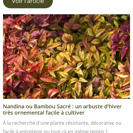
Voir l'article
Nandina ou Bambou Sacré : un arbuste d'hiver
très ornemental facile à cultiver
À la recherche d'une plante résistante, décorative ou
facile à entretenir ou tout çà en même temps ?