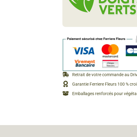
Rosiers à grosses fleurs
Semences
d’Antan
Rosiers parfumés
Bulbes de
Rosiers grimpants
Bulbes d
Retrait de votre commande au Dri
Garantie Ferriere Fleurs 100 % cro
Emballages renforcés pour végétau