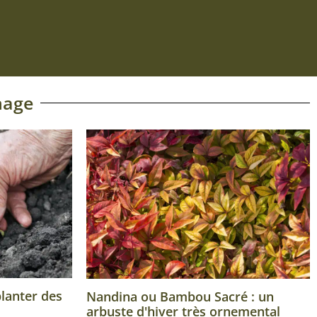
nage
planter des
Nandina ou Bambou Sacré : un
arbuste d'hiver très ornemental