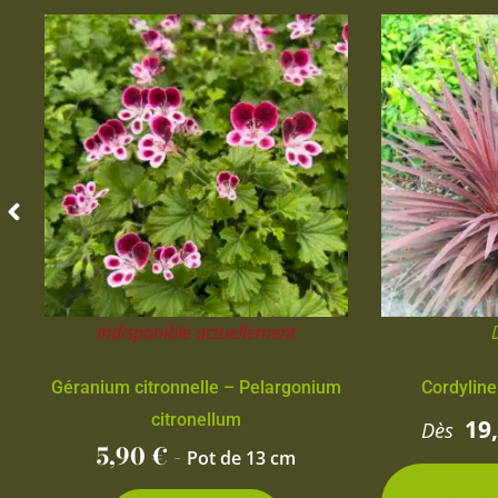
Indisponible actuellement
Géranium citronnelle – Pelargonium
Cordyline
citronellum
19
Dès
5,90
€
-
Pot de 13 cm
2 con