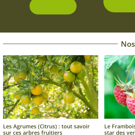
d
Découvrir
Nos
Les Agrumes (Citrus) : tout savoir
Le Framboisi
sur ces arbres fruitiers
star des ver