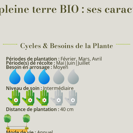
leine terre BIO : ses carac
Cycles & Besoins de la Plante​
Périodes de plantation :
Février, Mars, Avril
Période(s) de récolte :
Mai|Juin|Juillet
Besoin en arrosage :
Moyen
Niveau de soin :
Intermédiaire
Distance de plantation :
40 cm
Mode de vie :
Annuel