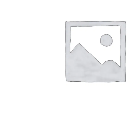
Arbustes de terre de bruyère
Plantes v
Plantes Grimpantes
Plantes v
Arbres fruitiers
Plantes v
Conifères
Plantes v
Plantes méditerranéennes et exotiques
Plantes vi
Rosiers
Plantes vi
remarqua
Plantes vi
Lavande 
Graminé