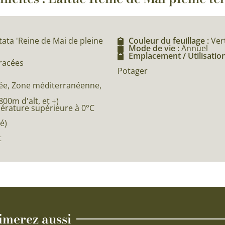
tata 'Reine de Mai de pleine
Couleur du feuillage :
Ver
Mode de vie :
Annuel
Emplacement / Utilisation
éracées
Potager
e, Zone méditerranéenne,
0m d'alt, et +)
pérature supérieure à 0°C
é)
t
imerez aussi