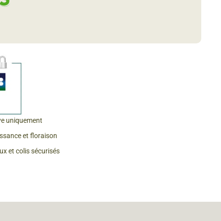
 & Graines Spéciales Fraîcheur
 fleurs de A à Z
u Potager
ve uniquement
issance et floraison
x et colis sécurisés