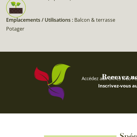
Emplacements / Utilisations :
Balcon & terrasse
Potager
Recevez nos
Accédez aux offres web Fe
Inscrivez-vous au
Spéci