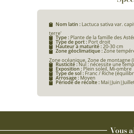
Nom latin :
Lactuca sativa var. capi
terre'
Type :
Plante de la famille des Ast
Type de port :
Port droit
Hauteur à maturité :
20-30 cm
Zone géoclimatique :
Zone tempéré
Zone océanique, Zone de montagne (80
Rusticité :
Nul : nécessite une tem
Exposition :
Plein soleil, Mi-ombre
Type de sol :
Franc / Riche (équilibr
Arrosage :
Moyen
Période de récolte :
Mai|Juin|Juille
Vous a