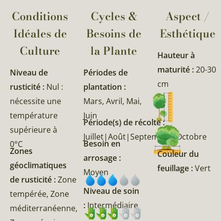
Conditions
Cycles &
Aspect /
Idéales de
Besoins de
Esthétique
Culture
la Plante​
Hauteur à
maturité :
20-30
Niveau de
Périodes de
cm
rusticité :
Nul :
plantation :
nécessite une
Mars, Avril, Mai,
température
Juin
Période(s) de récolte :
supérieure à
Juillet|Août|Septembre|Octobre
Besoin en
0°C
Zones
Couleur du
arrosage :
géoclimatiques
feuillage :
Vert
Moyen
de rusticité :
Zone
Niveau de soin
tempérée, Zone
:
Intermédiaire
méditerranéenne,