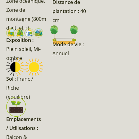
Zone océanique,
Distance de
Zone de
plantation :
40
montagne (800m
cm
d'alt, et +)
Exposition :
Mode de vie :
Plein soleil, Mi-
Annuel
ombre
Sol :
Franc /
Riche
(équilibré)
Emplacements
/ Utilisations :
Balcon &