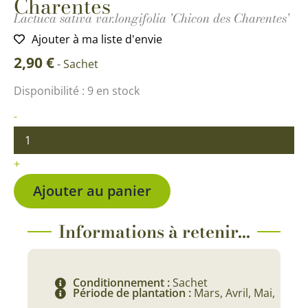
Charentes
Lactuca sativa var.longifolia 'Chicon des Charentes'
Ajouter à ma liste d'envie
2,90
€
-
Sachet
quantité
Disponibilité :
9 en stock
de
Laitue
-
romaine
Chicon
des
+
Charentes
Ajouter au panier
Informations à retenir...
Conditionnement :
Sachet
Période de plantation :
Mars, Avril, Mai,