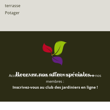
terrasse
Potager
Recevez nos offres spéciales...
Accédez aux offres web Ferriere Fleurs réservées à nos
membres :
Inscrivez-vous au club des jardiniers en ligne !