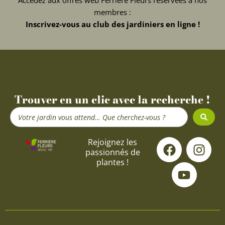
membres :
Inscrivez-vous au club des jardiniers en ligne !
Trouver en un clic avec la recherche !
Search
...
F
Y
I
Rejoignez les
passionnés de
a
o
n
plantes !
c
u
s
e
t
t
b
u
a
o
b
g
o
e
r