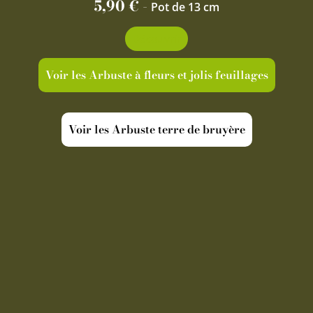
5,90
€
-
Pot de 13 cm
Découvrir
Voir les Arbuste à fleurs et jolis feuillages
Voir les Arbuste terre de bruyère