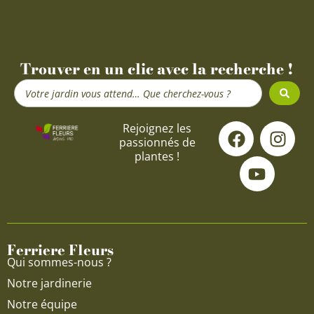
Trouver en un clic avec la recherche !
Search
...
F
Y
I
Rejoignez les
passionnés de
a
o
n
plantes !
c
u
s
e
t
t
b
u
a
o
b
g
o
e
r
Ferriere Fleurs
k
a
Qui sommes-nous ?
m
Notre jardinerie
Notre équipe