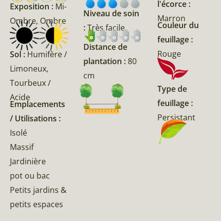
l'écorce :
Exposition :
Mi-
Niveau de soin
Marron
Ombre, Ombre
Couleur du
:
Très facile
feuillage :
Distance de
Rouge
Sol :
Humifère /
plantation :
80
Limoneux,
cm
Tourbeux /
Type de
Acide
feuillage :
Emplacements
Persistant
/ Utilisations :
Isolé
Massif
Jardinière
pot ou bac
Petits jardins &
petits espaces