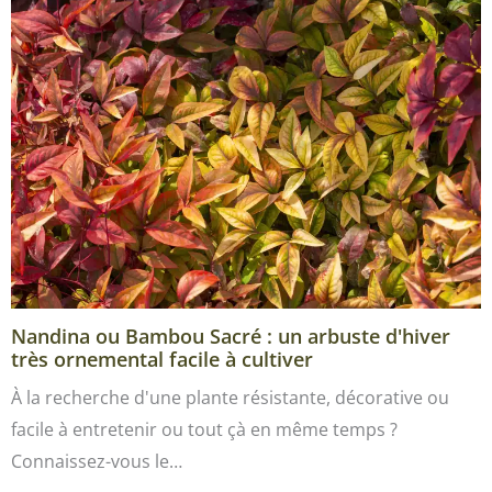
Nandina ou Bambou Sacré : un arbuste d'hiver
très ornemental facile à cultiver
À la recherche d'une plante résistante, décorative ou
facile à entretenir ou tout çà en même temps ?
Connaissez-vous le…