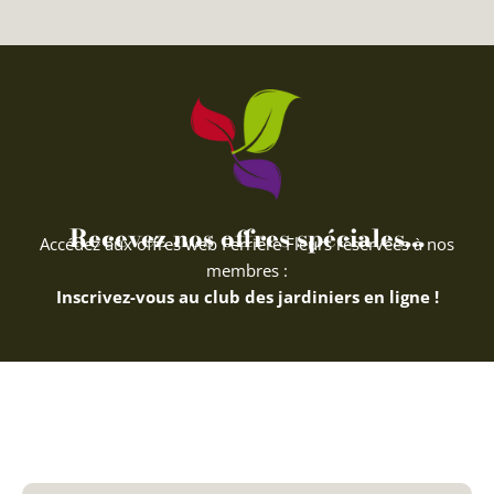
Recevez nos offres spéciales...
Accédez aux offres web Ferriere Fleurs réservées à nos
membres :
Inscrivez-vous au club des jardiniers en ligne !