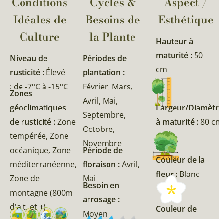
Conditions
Cycles &
Aspect /
Idéales de
Besoins de
Esthétique
Culture
la Plante​
Hauteur à
maturité :
50
Niveau de
Périodes de
cm
rusticité :
Élevé
plantation :
: de -7°C à -15°C
Février, Mars,
Zones
Avril, Mai,
géoclimatiques
Largeur/Diamètr
Septembre,
de rusticité :
Zone
à maturité :
80 c
Octobre,
tempérée, Zone
Novembre
océanique, Zone
Période de
Couleur de la
méditerranéenne,
floraison :
Avril,
fleur :
Blanc
Zone de
Mai
Besoin en
montagne (800m
arrosage :
d'alt. et +)
Couleur de
Moyen