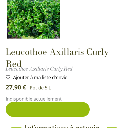
Leucothoe Axillaris Curly
Red
Leucothoe Axillaris Curly Red
Ajouter à ma liste d'envie
27,90
€
-
Pot de 5 L
Indisponible actuellement
Me prévenir du retour en stock
Informations à retenir...