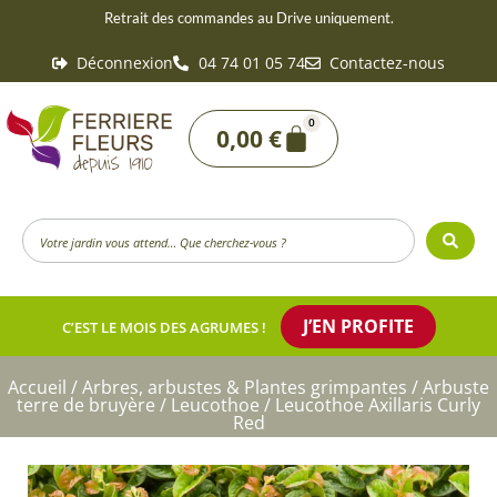
Aller
Retrait des commandes au Drive uniquement.
au
Déconnexion
04 74 01 05 74
Contactez-nous
contenu
0
Panier
0,00
€
Search
...
J’EN PROFITE
C’EST LE MOIS DES AGRUMES !
Accueil
/
Arbres, arbustes & Plantes grimpantes
/
Arbuste
terre de bruyère
/
Leucothoe
/ Leucothoe Axillaris Curly
Red