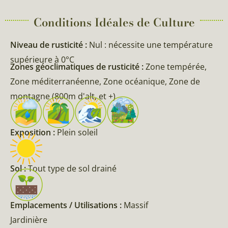
Conditions Idéales de Culture
Niveau de rusticité :
Nul : nécessite une température
supérieure à 0°C
Zones géoclimatiques de rusticité :
Zone tempérée,
Zone méditerranéenne, Zone océanique, Zone de
montagne (800m d'alt, et +)
Exposition :
Plein soleil
Sol :
Tout type de sol drainé
Emplacements / Utilisations :
Massif
Jardinière