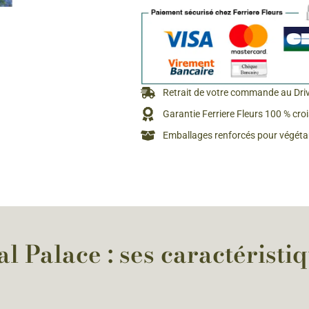
Rosiers à grosses fleurs
Semences
d’Antan
Rosiers parfumés
Bulbes de
Rosiers grimpants
Bulbes d
Retrait de votre commande au Dri
Garantie Ferriere Fleurs 100 % cro
Emballages renforcés pour végétau
l Palace : ses caractéristi