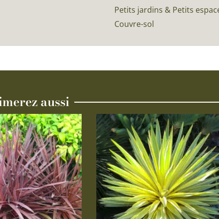
Petits jardins & Petits espac
Couvre-sol
imerez aussi
Ce
produit
a
plusieurs
variations.
Les
options