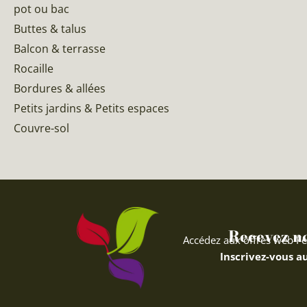
pot ou bac
Buttes & talus
Balcon & terrasse
Rocaille
Bordures & allées
Petits jardins & Petits espaces
Couvre-sol
Recevez nos
Accédez aux offres web Fe
Inscrivez-vous au