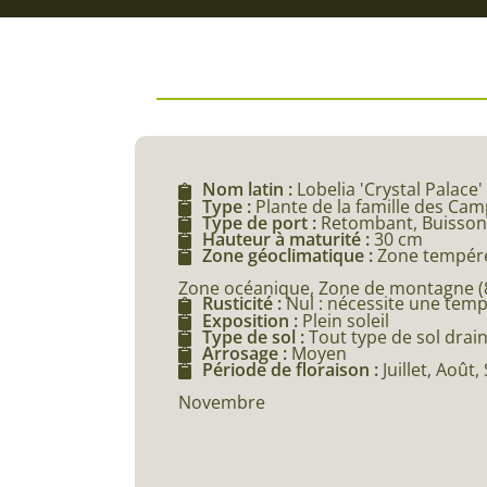
Nom latin :
Lobelia 'Crystal Palace'
Type :
Plante de la famille des Ca
Type de port :
Retombant, Buisson
Hauteur à maturité :
30 cm
Zone géoclimatique :
Zone tempéré
Zone océanique, Zone de montagne (80
Rusticité :
Nul : nécessite une tem
Exposition :
Plein soleil
Type de sol :
Tout type de sol drai
Arrosage :
Moyen
Période de floraison :
Juillet, Août
Novembre