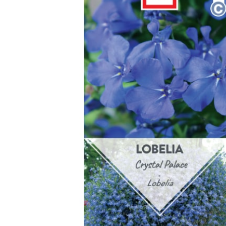
Arbustes de terre de bruyère
Plantes v
Plantes Grimpantes
Plantes v
Arbres fruitiers
Plantes v
Conifères
Plantes v
Plantes méditerranéennes et exotiques
Plantes vi
Rosiers
Plantes vi
remarqua
Plantes vi
Lavande 
Graminé