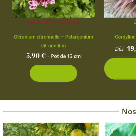
Indisponible actuellement
Géranium citronnelle – Pelargonium
Cordyline
citronellum
19
Dès
5,90
€
-
Pot de 13 cm
2 con
d
Découvrir
Nos