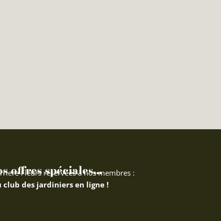
 offres spéciales...
rriere Fleurs réservées à nos membres :
 club des jardiniers en ligne !