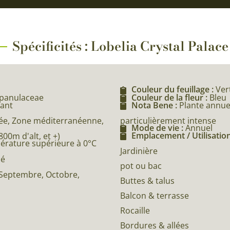
Spécificités : Lobelia Crystal Palace
Couleur du feuillage :
Ver
mpanulaceae
Couleur de la fleur :
Bleu
ant
Nota Bene :
Plante annuel
particulièrement intense
e, Zone méditerranéenne,
Mode de vie :
Annuel
Emplacement / Utilisation
0m d'alt, et +)
pérature supérieure à 0°C
Jardinière
né
pot ou bac
, Septembre, Octobre,
Buttes & talus
Balcon & terrasse
Rocaille
Bordures & allées