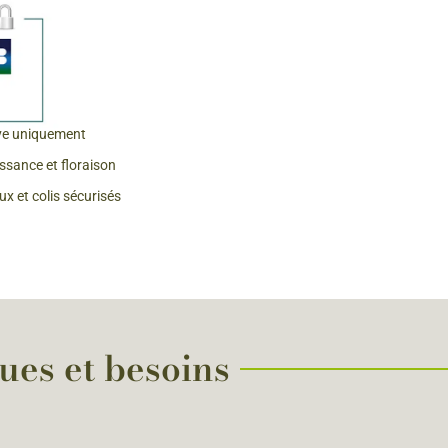
 & Graines Spéciales Fraîcheur
 fleurs de A à Z
u Potager
ve uniquement
issance et floraison
x et colis sécurisés
ques et besoins