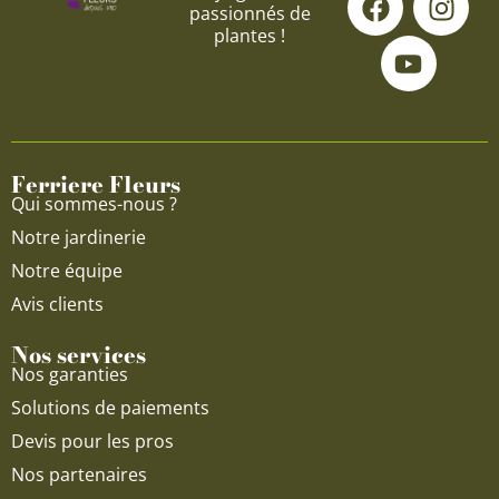
passionnés de
a
o
n
plantes !
c
u
s
e
t
t
b
u
a
o
b
g
o
e
r
Ferriere Fleurs
k
a
Qui sommes-nous ?
m
Notre jardinerie
Notre équipe
Avis clients
Nos services
Nos garanties
Solutions de paiements
Devis pour les pros
Nos partenaires