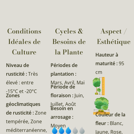
Conditions
Cycles &
Aspect /
Idéales de
Besoins de
Esthétique
Culture
la Plante​
Hauteur à
maturité :
95
Niveau de
Périodes de
cm
rusticité :
Très
plantation :
élevé : entre
Mars, Avril, Mai
Période de
-15°C et -20°C
Zones
floraison :
Juin,
géoclimatiques
Juillet, Août
Besoin en
de rusticité :
Zone
Couleur de la
arrosage :
tempérée, Zone
fleur :
Blanc,
Moyen
méditerranéenne,
Jaune, Rose,