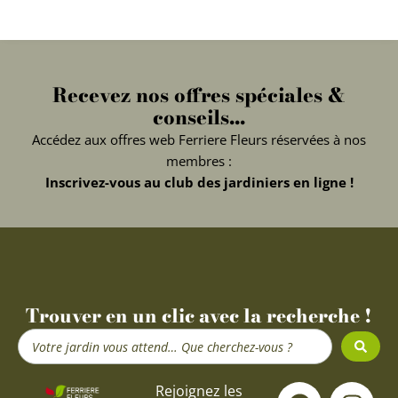
Recevez nos offres spéciales &
conseils...
Accédez aux offres web Ferriere Fleurs réservées à nos
membres :
Inscrivez-vous au club des jardiniers en ligne !
Trouver en un clic avec la recherche !
Search
...
F
Y
I
Rejoignez les