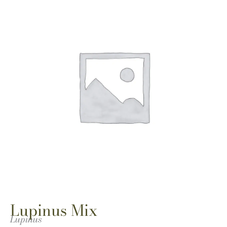
Lupinus Mix
Lupinus