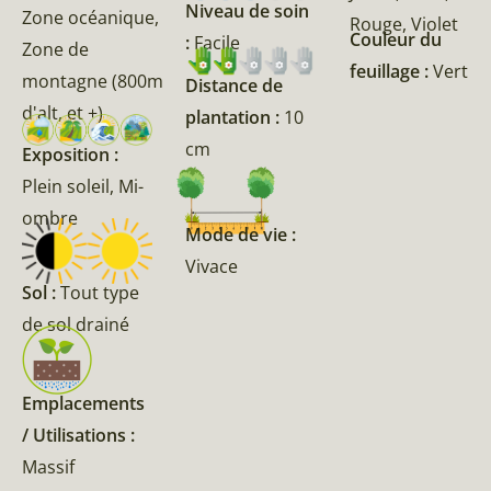
Niveau de soin
Zone océanique,
Rouge, Violet
Couleur du
:
Facile
Zone de
feuillage :
Vert
montagne (800m
Distance de
d'alt, et +)
plantation :
10
cm
Exposition :
Plein soleil, Mi-
ombre
Mode de vie :
Vivace
Sol :
Tout type
de sol drainé
Emplacements
/ Utilisations :
Massif