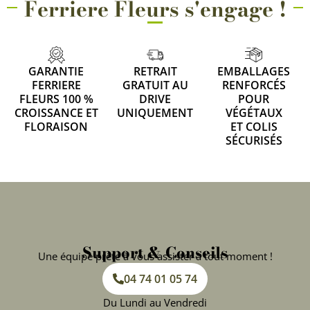
Ferriere Fleurs s'engage !
GARANTIE
RETRAIT
EMBALLAGES
FERRIERE
GRATUIT AU
RENFORCÉS
FLEURS 100 %
DRIVE
POUR
CROISSANCE ET
UNIQUEMENT
VÉGÉTAUX
FLORAISON
ET COLIS
SÉCURISÉS
Support & Conseils
Une équipe prête à vous assister à tout moment !
04 74 01 05 74
Du Lundi au Vendredi