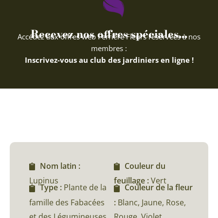
Recevez nos offres spéciales...
Accédez aux offres web Ferriere Fleurs réservées à nos
membres :
Inscrivez-vous au club des jardiniers en ligne !
Nom latin :
Couleur du
Lupinus
feuillage :
Vert
Type :
Plante de la
Couleur de la fleur
famille des Fabacées
:
Blanc, Jaune, Rose,
et des Légumineuses
Rouge, Violet