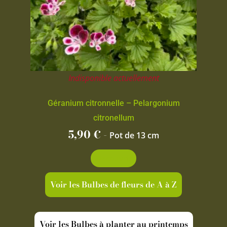
Indisponible actuellement
Géranium citronnelle – Pelargonium
citronellum
5,90
€
-
Pot de 13 cm
Découvrir
Voir les Bulbes de fleurs de A à Z
Voir les Bulbes à planter au printemps