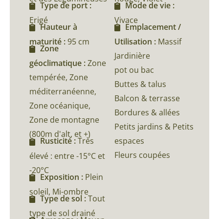
Type de port :
Mode de vie :
Erigé
Vivace
Hauteur à
Emplacement /
maturité :
95 cm
Utilisation :
Massif
Zone
Jardinière
géoclimatique :
Zone
pot ou bac
tempérée, Zone
Buttes & talus
méditerranéenne,
Balcon & terrasse
Zone océanique,
Bordures & allées
Zone de montagne
Petits jardins & Petits
(800m d'alt, et +)
espaces
Rusticité :
Très
Fleurs coupées
élevé : entre -15°C et
-20°C
Exposition :
Plein
soleil, Mi-ombre
Type de sol :
Tout
type de sol drainé