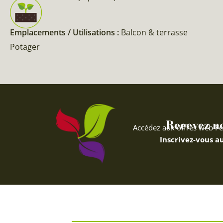
Emplacements / Utilisations :
Balcon & terrasse
Potager
Recevez nos
Accédez aux offres web Fe
Inscrivez-vous au