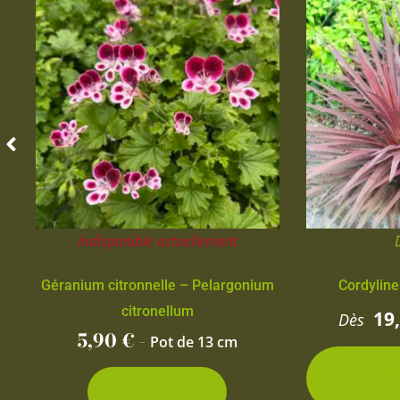
Indisponible actuellement
Géranium citronnelle – Pelargonium
Cordyline
citronellum
19
Dès
5,90
€
-
Pot de 13 cm
2 con
d
Découvrir