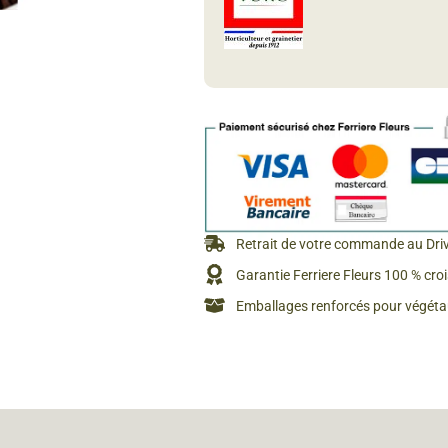
Rosiers à grosses fleurs
Semences
d’Antan
Rosiers parfumés
Bulbes de
Rosiers grimpants
Bulbes d
Retrait de votre commande au Dri
Garantie Ferriere Fleurs 100 % cro
Emballages renforcés pour végétau