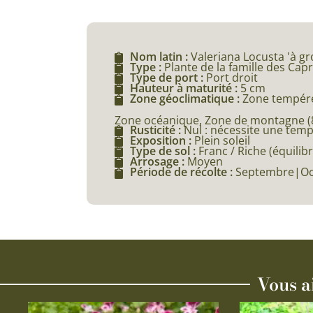
Nom latin :
Valeriana Locusta 'à gr
Type :
Plante de la famille des Capr
Type de port :
Port droit
Hauteur à maturité :
5 cm
Zone géoclimatique :
Zone tempéré
Zone océanique, Zone de montagne (80
Rusticité :
Nul : nécessite une tem
Exposition :
Plein soleil
Type de sol :
Franc / Riche (équilibr
Arrosage :
Moyen
Période de récolte :
Septembre|O
Vous a