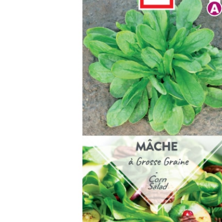
Arbustes de terre de bruyère
Plantes v
Plantes Grimpantes
Plantes v
Arbres fruitiers
Plantes v
Conifères
Plantes v
Plantes méditerranéennes et exotiques
Plantes vi
Rosiers
Plantes vi
remarqua
Plantes vi
Lavande 
Graminé