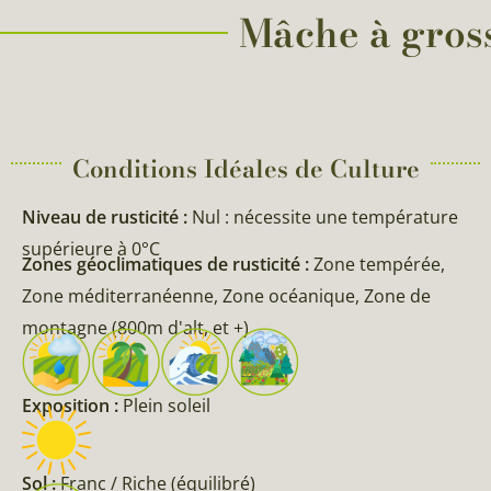
Mâche à gross
Conditions Idéales de Culture
Niveau de rusticité :
Nul : nécessite une température
supérieure à 0°C
Zones géoclimatiques de rusticité :
Zone tempérée,
Zone méditerranéenne, Zone océanique, Zone de
montagne (800m d'alt, et +)
Exposition :
Plein soleil
Sol :
Franc / Riche (équilibré)