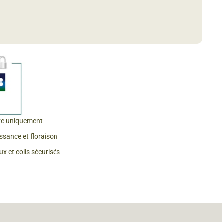
 & Graines Spéciales Fraîcheur
 fleurs de A à Z
u Potager
ve uniquement
issance et floraison
x et colis sécurisés