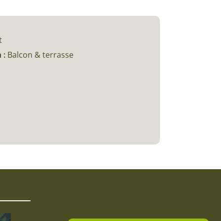
t
 :
Balcon & terrasse