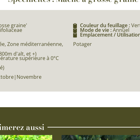
osse graine'
Couleur du feuillage :
Ver
ifoliaceae
Mode de vie :
Annuel
Emplacement / Utilisation
Potager
e, Zone méditerranéenne,
0m d'alt, et +)
pérature supérieure à 0°C
é)
ctobre|Novembre
imerez aussi
Ce