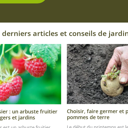
 derniers articles et conseils de jardi
Choisir, faire germer et 
er : un arbuste fruitier
pommes de terre
gers et jardins
Le début du printemps est 
r est un arbuste fruitier