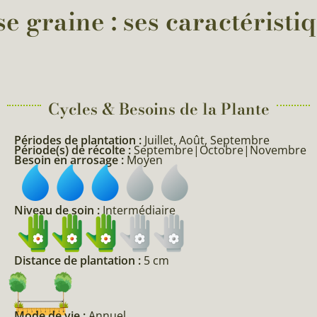
e graine : ses caractéristiq
Cycles & Besoins de la Plante​
Périodes de plantation :
Juillet, Août, Septembre
Période(s) de récolte :
Septembre|Octobre|Novembre
Besoin en arrosage :
Moyen
Niveau de soin :
Intermédiaire
Distance de plantation :
5 cm
Mode de vie :
Annuel