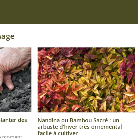
nage
planter des
Nandina ou Bambou Sacré : un
arbuste d'hiver très ornemental
facile à cultiver
le moment