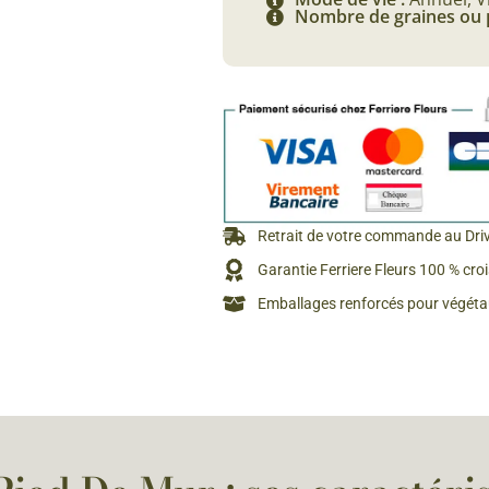
Nombre de graines ou 
Rosiers à grosses fleurs
Semences
d’Antan
Rosiers parfumés
Bulbes de
Rosiers grimpants
Bulbes d
Retrait de votre commande au Dri
Garantie Ferriere Fleurs 100 % cro
Emballages renforcés pour végétau