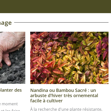
nage
planter des
Nandina ou Bambou Sacré : un
arbuste d'hiver très ornemental
facile à cultiver
le moment
À la recherche d'une plante résistante,
et les faire