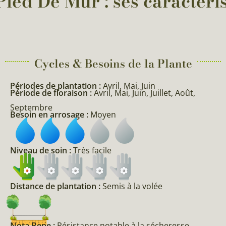
ied De Mur : ses caractéris
Cycles & Besoins de la Plante​
Périodes de plantation :
Avril, Mai, Juin
Période de floraison :
Avril, Mai, Juin, Juillet, Août,
Septembre
Besoin en arrosage :
Moyen
Niveau de soin :
Très facile
Distance de plantation :
Semis à la volée
Nota Bene :
Résistance notable à la sécheresse