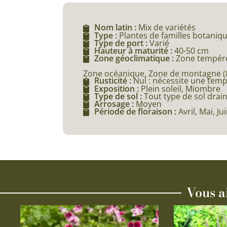
Nom latin :
Mix de variétés
Type :
Plantes de familles botaniqu
Type de port :
Varié
Hauteur à maturité :
40-50 cm
Zone géoclimatique :
Zone tempéré
Zone océanique, Zone de montagne (80
Rusticité :
Nul : nécessite une tem
Exposition :
Plein soleil, Miombre
Type de sol :
Tout type de sol drai
Arrosage :
Moyen
Période de floraison :
Avril, Mai, Ju
Vous a