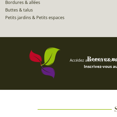
Bordures & allées
Buttes & talus
Petits jardins & Petits espaces
Recevez nos
Accédez aux offres web Fe
Inscrivez-vous au