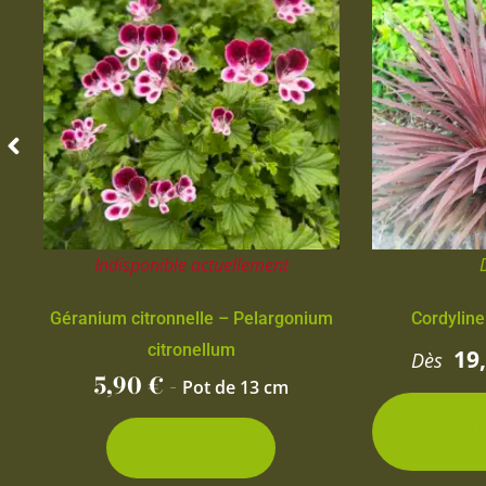
Indisponible actuellement
Géranium citronnelle – Pelargonium
Cordyline
citronellum
19
Dès
5,90
€
-
Pot de 13 cm
2 con
d
Découvrir