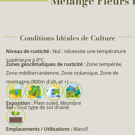
Mélange Fleurs P
Conditions Idéales de Culture
Niveau de rusticité :
Nul : nécessite une température
supérieure à 0°C
Zones géoclimatiques de rusticité :
Zone tempérée,
Zone méditerranéenne, Zone océanique, Zone de
montagne (800m d'alt, et +)
Exposition :
Plein soleil, Miombre
Sol :
Tout type de sol drainé
Emplacements / Utilisations :
Massif