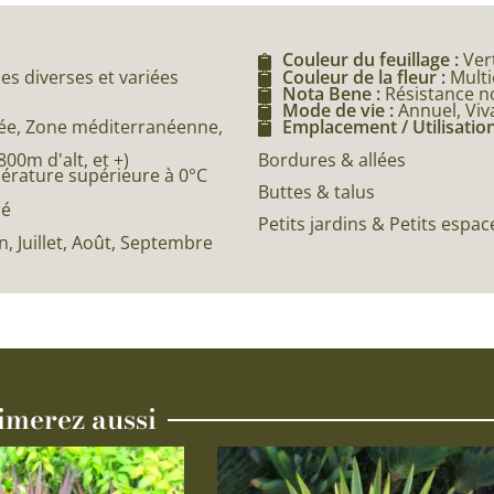
Couleur du feuillage :
Ver
es diverses et variées
Couleur de la fleur :
Multi
Nota Bene :
Résistance n
Mode de vie :
Annuel, Viv
e, Zone méditerranéenne,
Emplacement / Utilisation
0m d'alt, et +)
Bordures & allées
pérature supérieure à 0°C
Buttes & talus
né
Petits jardins & Petits espac
in, Juillet, Août, Septembre
imerez aussi
Ce
produit