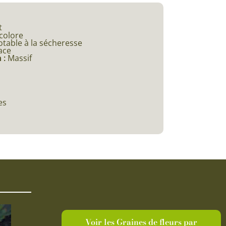
t
colore
otable à la sécheresse
ace
 :
Massif
es
Voir les Graines de fleurs par