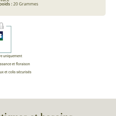
poids :
20 Grammes
 & Graines Spéciales Fraîcheur
 fleurs de A à Z
u Potager
ve uniquement
issance et floraison
x et colis sécurisés