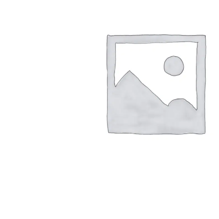
Arbustes de terre de bruyère
Plantes v
Plantes Grimpantes
Plantes v
Arbres fruitiers
Plantes v
Conifères
Plantes v
Plantes méditerranéennes et exotiques
Plantes vi
Rosiers
Plantes vi
remarqua
Plantes vi
Lavande 
Graminé