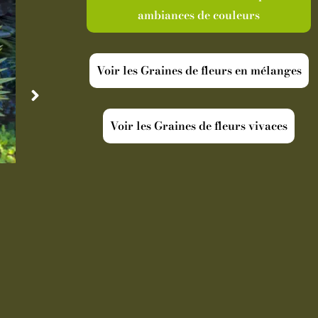
ambiances de couleurs
Voir les Graines de fleurs en mélanges
Voir les Graines de fleurs vivaces
Disponible
Indisp
Cordyline australis Torbay Dazzler
Oranger Ar
19,90
€
-
Pot de 5 L
39,
Ajouter au panier