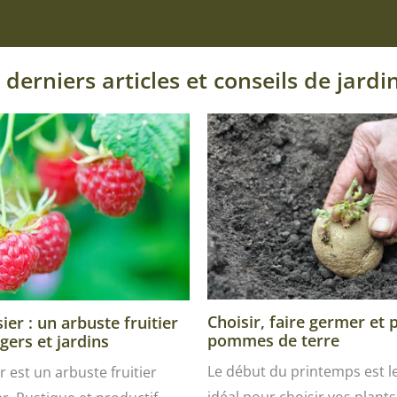
 derniers articles et conseils de jardi
Choisir, faire germer et 
er : un arbuste fruitier
pommes de terre
gers et jardins
Le début du printemps est 
r est un arbuste fruitier
idéal pour choisir vos plants 