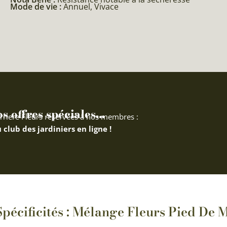
Mode de vie :
Annuel, Vivace
 offres spéciales...
rriere Fleurs réservées à nos membres :
 club des jardiniers en ligne !
Spécificités : Mélange Fleurs Pied De 