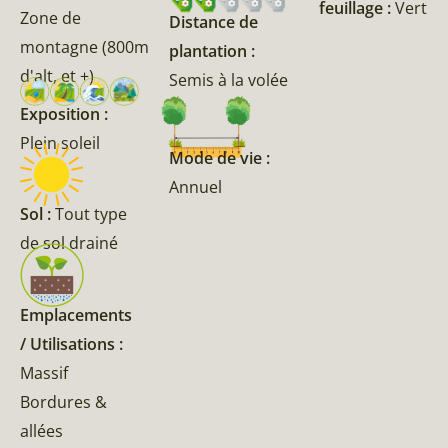
feuillage :
Vert
Zone de
Distance de
montagne (800m
plantation :
d'alt, et +)
Semis à la volée
Exposition :
Plein soleil
Mode de vie :
Annuel
Sol :
Tout type
de sol drainé
Emplacements
/ Utilisations :
Massif
Bordures &
allées