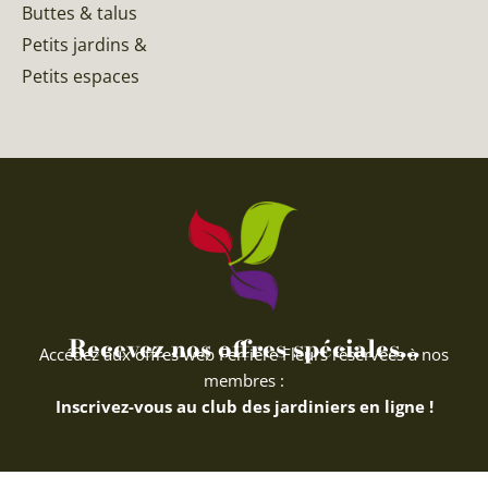
Buttes & talus
Petits jardins &
Petits espaces
Recevez nos offres spéciales...
Accédez aux offres web Ferriere Fleurs réservées à nos
membres :
Inscrivez-vous au club des jardiniers en ligne !