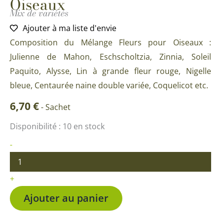
Oiseaux
Mix de variétés
Ajouter à ma liste d'envie
Composition du Mélange Fleurs pour Oiseaux :
Julienne de Mahon, Eschscholtzia, Zinnia, Soleil
Paquito, Alysse, Lin à grande fleur rouge, Nigelle
bleue, Centaurée naine double variée, Coquelicot etc.
6,70
€
-
Sachet
quantité
Disponibilité :
10 en stock
de
Mélange
-
Fleurs
pour
Oiseaux
+
Ajouter au panier