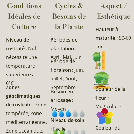
Conditions
Cycles &
Aspect /
Idéales de
Besoins de
Esthétique
Culture
la Plante​
Hauteur à
maturité :
50-60
Niveau de
Périodes de
cm
rusticité :
Nul :
plantation :
nécessite une
Avril, Mai, Juin
Période de
température
floraison :
Juin,
supérieure à
Juillet, Août,
0°C
Zones
Septembre
Couleur de la
Besoin en
géoclimatiques
fleur :
arrosage :
de rusticité :
Zone
Multicolore
Moyen
tempérée, Zone
Niveau de soin
méditerranéenne,
Couleur du
:
Facile
Zone océanique,