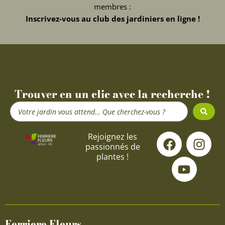
membres :
Inscrivez-vous au club des jardiniers en ligne !
Trouver en un clic avec la recherche !
Search
...
F
Y
I
Rejoignez les
passionnés de
a
o
n
plantes !
c
u
s
e
t
t
b
u
a
o
b
g
o
e
r
Ferriere Fleurs