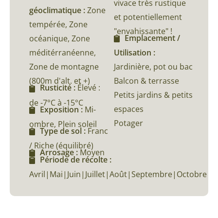
vivace très rustique
géoclimatique :
Zone
et potentiellement
tempérée, Zone
"envahissante" !
Emplacement /
océanique, Zone
méditérranéenne,
Utilisation :
Zone de montagne
Jardinière, pot ou bac
(800m d'alt. et +)
Balcon & terrasse
Rusticité :
Élevé :
Petits jardins & petits
de -7°C à -15°C
espaces
Exposition :
Mi-
Potager
ombre, Plein soleil
Type de sol :
Franc
/ Riche (équilibré)
Arrosage :
Moyen
Période de récolte :
Avril|Mai|Juin|Juillet|Août|Septembre|Octobre