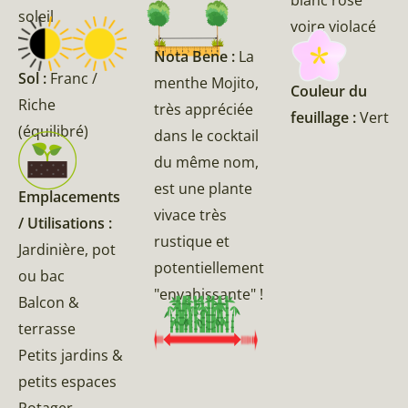
soleil
voire violacé
Nota Bene :
La
Sol :
Franc /
menthe Mojito,
Couleur du
Riche
très appréciée
feuillage :
Vert
(équilibré)
dans le cocktail
du même nom,
est une plante
Emplacements
vivace très
/ Utilisations :
rustique et
Jardinière, pot
potentiellement
ou bac
"envahissante" !
Balcon &
terrasse
Petits jardins &
petits espaces
Potager