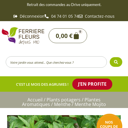
Aller
Retrait des commandes au Drive uniquement.
au
Déconnexion
04 74 01 05 74
Contactez-nous
contenu
0
Panier
0,00
€
Search
...
J’EN PROFITE
C’EST LE MOIS DES AGRUMES !
Accueil
/
Plants potagers
/
Plantes
Aromatiques
/
Menthe
/ Menthe Mojito