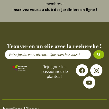
membres :
Inscrivez-vous au club des jardiniers en ligne !
Trouver en un clic avec la recherche !
Search
...
F
Y
I
Rejoignez les
passionnés de
a
o
n
plantes !
c
u
s
e
t
t
b
u
a
o
b
g
o
e
r
Ferriere Fleurs