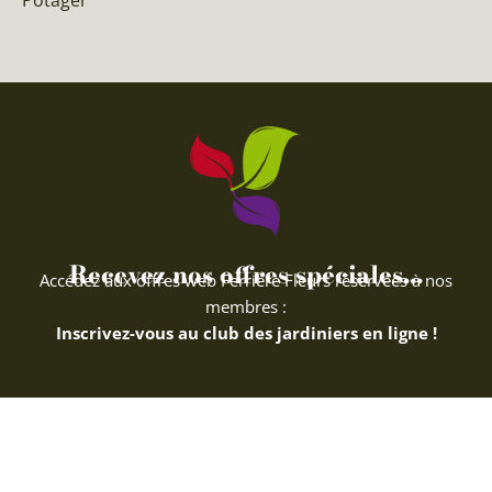
Recevez nos offres spéciales...
Accédez aux offres web Ferriere Fleurs réservées à nos
membres :
Inscrivez-vous au club des jardiniers en ligne !