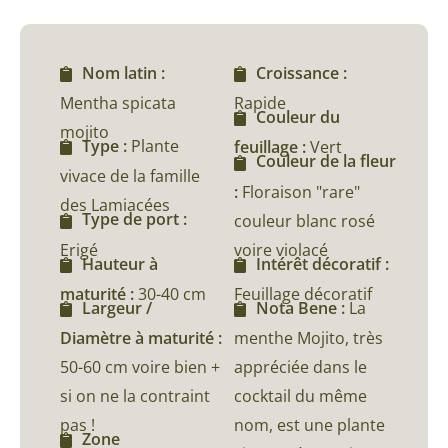
Nom latin :
Croissance :
Mentha spicata
Rapide
Couleur du
mojito
Type :
Plante
feuillage :
Vert
Couleur de la fleur
vivace de la famille
:
Floraison "rare"
des Lamiacées
Type de port :
couleur blanc rosé
Erigé
voire violacé
Hauteur à
Intérêt décoratif :
maturité :
30-40 cm
Feuillage décoratif
Largeur /
Nota Bene :
La
Diamètre à maturité :
menthe Mojito, très
50-60 cm voire bien +
appréciée dans le
si on ne la contraint
cocktail du même
pas !
nom, est une plante
Zone