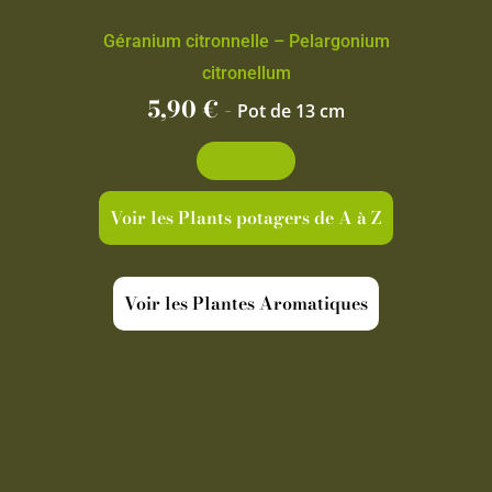
Géranium citronnelle – Pelargonium
citronellum
5,90
€
-
Pot de 13 cm
Découvrir
Voir les Plants potagers de A à Z
Voir les Plantes Aromatiques