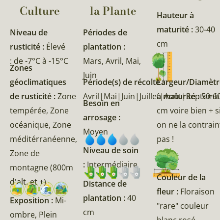
Culture
la Plante​
Hauteur à
maturité :
30-40
Niveau de
Périodes de
cm
rusticité :
Élevé
plantation :
: de -7°C à -15°C
Mars, Avril, Mai,
Zones
Juin
géoclimatiques
Période(s) de récolte :
Largeur/Diamètr
de rusticité :
Zone
Avril|Mai|Juin|Juillet|Août|Septem
à maturité :
50-6
Besoin en
tempérée, Zone
cm voire bien + s
arrosage :
océanique, Zone
on ne la contrain
Moyen
méditérranéenne,
pas !
Niveau de soin
Zone de
:
Intermédiaire
montagne (800m
Couleur de la
d'alt. et +)
Distance de
fleur :
Floraison
plantation :
40
Exposition :
Mi-
"rare" couleur
cm
ombre, Plein
blanc rosé