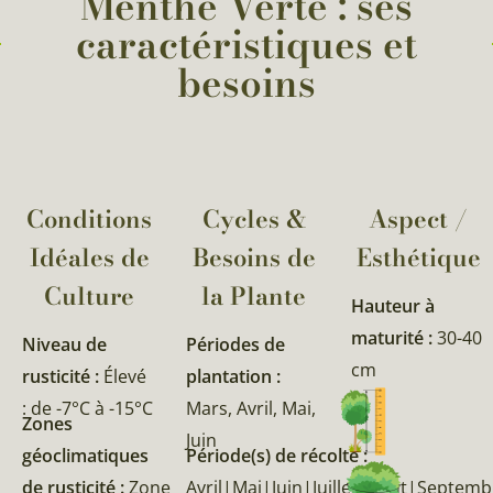
Menthe Verte : ses
caractéristiques et
besoins
Conditions
Cycles &
Aspect /
Idéales de
Besoins de
Esthétique
Culture
la Plante​
Hauteur à
maturité :
30-40
Niveau de
Périodes de
cm
rusticité :
Élevé
plantation :
: de -7°C à -15°C
Mars, Avril, Mai,
Zones
Juin
géoclimatiques
Période(s) de récolte :
de rusticité :
Zone
Avril|Mai|Juin|Juillet|Août|Septem