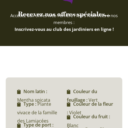
Recevez nos offres spéciales...
Accédez aux offres web Ferriere Fleurs réservées à nos
membres :
Inscrivez-vous au club des jardiniers en ligne !
Nom latin :
Couleur du
Mentha spicata
feuillage :
Vert
Type :
Plante
Couleur de la fleur
vivace de la famille
:
Violet
Couleur du fruit :
des Lamiacées
Type de port :
Blanc