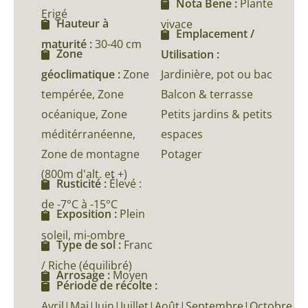
Nota Bene :
Plante
Erigé
Hauteur à
vivace
Emplacement /
maturité :
30-40 cm
Zone
Utilisation :
géoclimatique :
Zone
Jardinière, pot ou bac
tempérée, Zone
Balcon & terrasse
océanique, Zone
Petits jardins & petits
méditérranéenne,
espaces
Zone de montagne
Potager
(800m d'alt. et +)
Rusticité :
Élevé :
de -7°C à -15°C
Exposition :
Plein
soleil, mi-ombre
Type de sol :
Franc
/ Riche (équilibré)
Arrosage :
Moyen
Période de récolte :
Avril|Mai|Juin|Juillet|Août|Septembre|Octobre