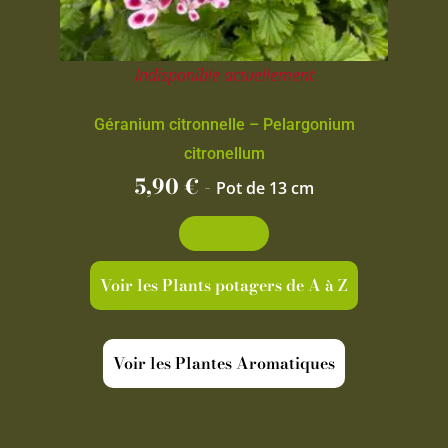
Indisponible actuellement
Géranium citronnelle – Pelargonium
citronellum
5,90
€
-
Pot de 13 cm
Découvrir
Voir les Plants potagers de A à Z
Voir les Plantes Aromatiques