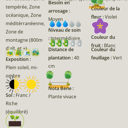
Besoin en
tempérée, Zone
Couleur de la
arrosage :
océanique, Zone
fleur :
Violet
Moyen
méditérranéenne,
Niveau de soin
Zone de
Couleur du
:
Intermédiaire
montagne (800m
fruit :
Blanc
d'alt. et +)
Couleur du
Distance de
feuillage :
Vert
plantation :
40
Exposition :
cm
Plein soleil, mi-
ombre
Nota Bene :
Sol :
Franc /
Plante vivace
Riche
(équilibré)