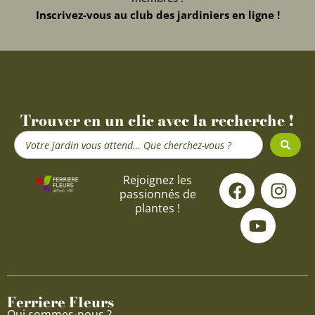
Inscrivez-vous au club des jardiniers en ligne !
Trouver en un clic avec la recherche !
Search
...
F
Y
I
Rejoignez les
passionnés de
a
o
n
plantes !
c
u
s
e
t
t
b
u
a
o
b
g
o
e
r
Ferriere Fleurs
k
a
Qui sommes-nous ?