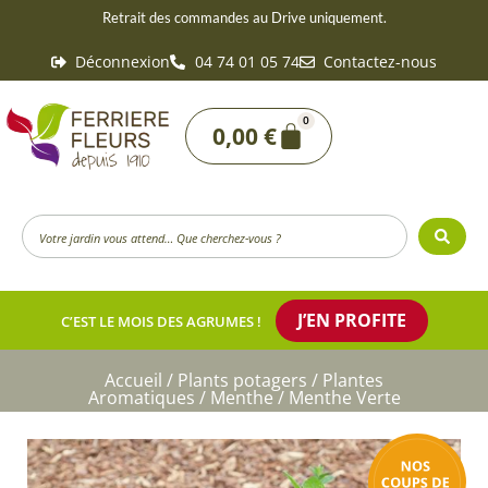
Aller
Retrait des commandes au Drive uniquement.
au
Déconnexion
04 74 01 05 74
Contactez-nous
contenu
0
Panier
0,00
€
Search
...
J’EN PROFITE
C’EST LE MOIS DES AGRUMES !
Accueil
/
Plants potagers
/
Plantes
Aromatiques
/
Menthe
/ Menthe Verte