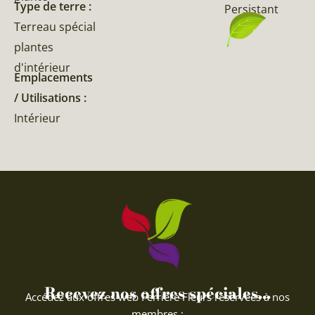
Type de terre :
Persistant
Terreau spécial
plantes
d'intérieur
Emplacements
/ Utilisations :
Intérieur
Recevez nos offres spéciales...
Accédez aux offres web Ferriere Fleurs réservées à nos
membres :