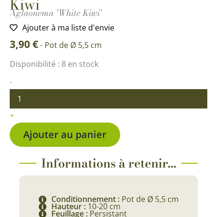
Kiwi
Aglaonema 'White Kiwi'
Ajouter à ma liste d'envie
3,90
€
-
Pot de Ø 5,5 cm
quantité
Disponibilité :
8 en stock
de
Micro
-
Aglaonème
White
Kiwi
+
Ajouter au panier
Informations à retenir...
Conditionnement :
Pot de Ø 5,5 cm
Hauteur :
10-20 cm
Feuillage :
Persistant