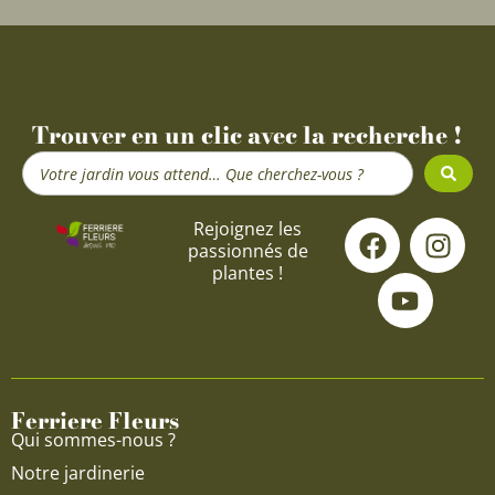
Trouver en un clic avec la recherche !
Search
...
F
Y
I
Rejoignez les
passionnés de
a
o
n
plantes !
c
u
s
e
t
t
b
u
a
o
b
g
o
e
r
Ferriere Fleurs
k
a
Qui sommes-nous ?
m
Notre jardinerie