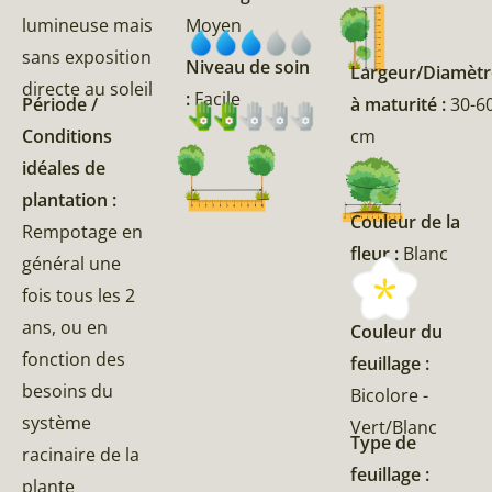
lumineuse mais
Moyen
sans exposition
Niveau de soin
Largeur/Diamètr
directe au soleil
:
Facile
Période /
à maturité :
30-6
Conditions
cm
idéales de
plantation :
Couleur de la
Rempotage en
fleur :
Blanc
général une
fois tous les 2
ans, ou en
Couleur du
fonction des
feuillage :
besoins du
Bicolore -
système
Vert/Blanc
Type de
racinaire de la
feuillage :
plante