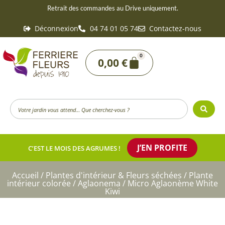
Aller
Retrait des commandes au Drive uniquement.
au
Déconnexion
04 74 01 05 74
Contactez-nous
contenu
0
Panier
0,00
€
Search
...
J’EN PROFITE
C’EST LE MOIS DES AGRUMES !
Accueil
/
Plantes d'intérieur & Fleurs séchées
/
Plante
intérieur colorée
/
Aglaonema
/ Micro Aglaonème White
Kiwi