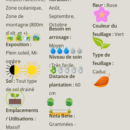
fleur :
Rose
Zone océanique,
Août,
Zone de
Septembre,
montagne (800m
Octobre
Couleur du
Besoin en
d'alt. et +)
feuillage :
Vert
arrosage :
Exposition :
Moyen
Plein soleil, Mi-
Type de
Niveau de soin
ombre
feuillage :
:
Très facile
Caduc
Distance de
Sol :
Tout type
plantation :
60
de sol drainé
cm
Emplacements
Nota Bene :
/ Utilisations :
Graminées -
Massif