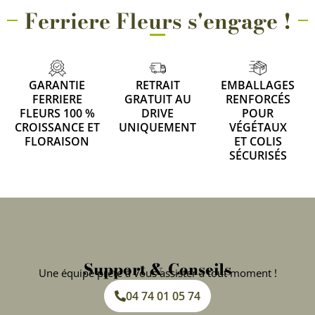
Ferriere Fleurs s'engage !
GARANTIE
RETRAIT
EMBALLAGES
FERRIERE
GRATUIT AU
RENFORCÉS
FLEURS 100 %
DRIVE
POUR
CROISSANCE ET
UNIQUEMENT
VÉGÉTAUX
FLORAISON
ET COLIS
SÉCURISÉS
Support & Conseils
Une équipe prête à vous assister à tout moment !
04 74 01 05 74