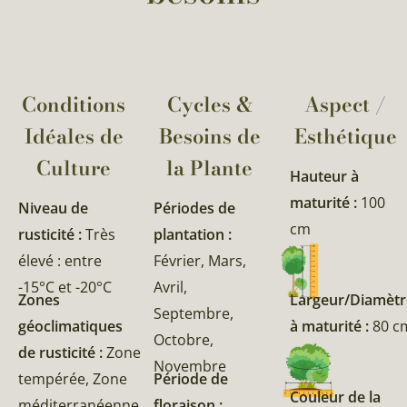
Conditions
Cycles &
Aspect /
Idéales de
Besoins de
Esthétique
Culture
la Plante​
Hauteur à
maturité :
100
Niveau de
Périodes de
cm
rusticité :
Très
plantation :
élevé : entre
Février, Mars,
-15°C et -20°C
Avril,
Zones
Largeur/Diamètr
Septembre,
géoclimatiques
à maturité :
80 c
Octobre,
de rusticité :
Zone
Novembre
tempérée, Zone
Période de
Couleur de la
méditerranéenne,
floraison :