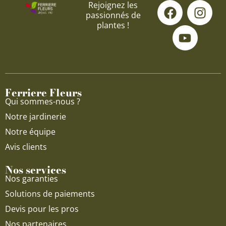
F
Y
I
Rejoignez les
passionnés de
a
o
n
plantes !
c
u
s
e
t
t
b
u
a
o
b
g
o
e
r
Ferriere Fleurs
k
a
Qui sommes-nous ?
m
Notre jardinerie
Notre équipe
Avis clients
Nos services
Nos garanties
Solutions de paiements
Devis pour les pros
Nos partenaires