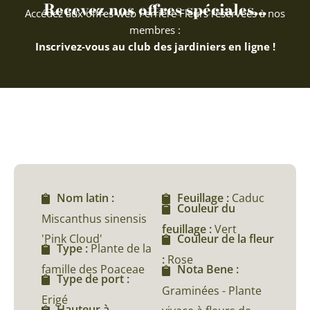
Recevez nos offres spéciales...
Accédez aux offres web Ferriere Fleurs réservées à nos
membres :
Inscrivez-vous au club des jardiniers en ligne !
Nom latin :
Feuillage :
Caduc
Couleur du
Miscanthus sinensis
feuillage :
Vert
'Pink Cloud'
Couleur de la fleur
Type :
Plante de la
:
Rose
famille des Poaceae
Nota Bene :
Type de port :
Graminées - Plante
Erigé
Hauteur à