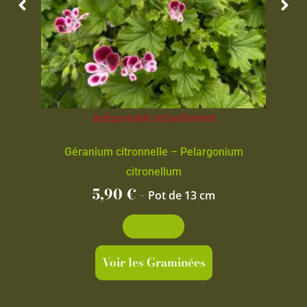
Indisponible actuellement
Géranium citronnelle – Pelargonium
citronellum
5,90
€
-
Pot de 13 cm
Découvrir
Voir les Graminées