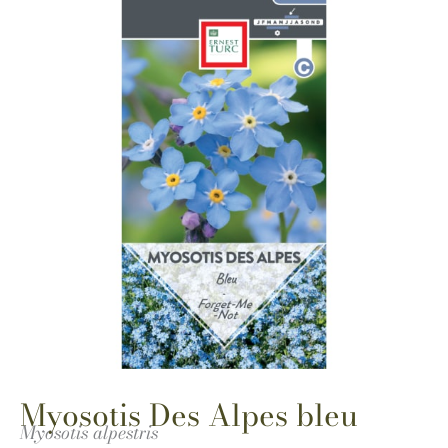
Myosotis Des Alpes bleu
Myosotis alpestris