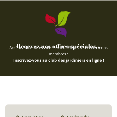
Recevez nos offres spéciales...
Accédez aux offres web Ferriere Fleurs réservées à nos
membres :
Inscrivez-vous au club des jardiniers en ligne !