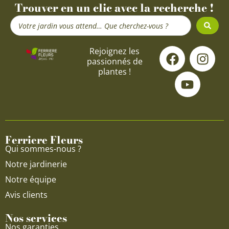
Trouver en un clic avec la recherche !
Search
...
F
Y
I
Rejoignez les
passionnés de
a
o
n
plantes !
c
u
s
e
t
t
b
u
a
o
b
g
o
e
r
Ferriere Fleurs
k
a
Qui sommes-nous ?
m
Notre jardinerie
Notre équipe
Avis clients
Nos services
Nos garanties