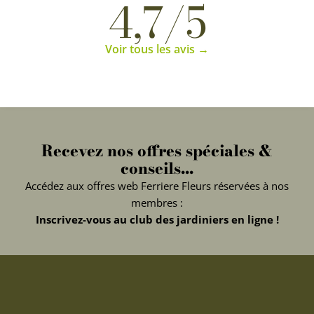
4,7/5
Voir tous les avis →
Recevez nos offres spéciales &
conseils...
Accédez aux offres web Ferriere Fleurs réservées à nos
membres :
Inscrivez-vous au club des jardiniers en ligne !