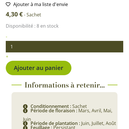
Ajouter à ma liste d'envie
4,30
€
-
Sachet
quantité
Disponibilité :
8 en stock
de
Myosotis
-
Des
Alpes
bleu
+
Ajouter au panier
Informations à retenir...
Conditionnement :
Sachet
Période de floraison :
Mars, Avril, Mai,
Juin
Période de plantation :
Juin, Juillet, Août
Feuillage :
Persistant