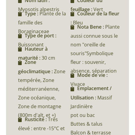
Nom latin :
Couleur du
Myosotis alpestris
feuillage :
Vert
Type :
Plante de la
Couleur de la fleur
famille des
:
Bleu
Nota Bene :
Plante
Boraginaceae
Type de port :
aussi connue sous le
Buissonant
nom "oreille de
Hauteur à
souris"Symbolique
maturité :
30 cm
fleur : souvenir,
Zone
absence, séparation
géoclimatique :
Zone
Mode de vie :
tempérée, Zone
Vivace
Emplacement /
méditerranéenne,
Zone océanique,
Utilisation :
Massif
Zone de montagne
Jardinière
(800m d'alt, et +)
pot ou bac
Rusticité :
Très
Buttes & talus
élevé : entre -15°C et
Balcon & terrasse