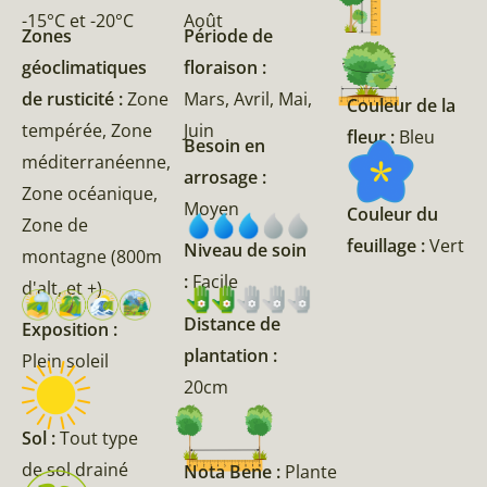
-15°C et -20°C
Août
Zones
Période de
géoclimatiques
floraison :
de rusticité :
Zone
Mars, Avril, Mai,
Couleur de la
tempérée, Zone
Juin
fleur :
Bleu
Besoin en
méditerranéenne,
arrosage :
Zone océanique,
Moyen
Couleur du
Zone de
feuillage :
Vert
Niveau de soin
montagne (800m
:
Facile
d'alt, et +)
Distance de
Exposition :
plantation :
Plein soleil
20cm
Sol :
Tout type
de sol drainé
Nota Bene :
Plante