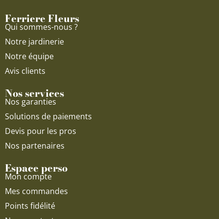
o
e
r
Ferriere Fleurs
k
a
Qui sommes-nous ?
m
Notre jardinerie
Notre équipe
Avis clients
Nos services
Nos garanties
Solutions de paiements
Devis pour les pros
Nos partenaires
Espace perso
Mon compte
Mes commandes
Points fidélité