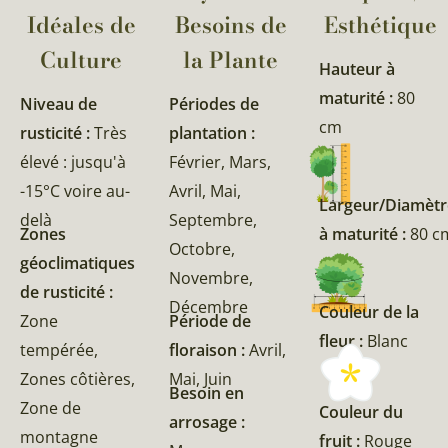
Idéales de
Besoins de
Esthétique
Culture
la Plante​
Hauteur à
maturité :
80
Niveau de
Périodes de
cm
rusticité :
Très
plantation :
élevé : jusqu'à
Février, Mars,
-15°C voire au-
Avril, Mai,
Largeur/Diamètr
delà
Septembre,
Zones
à maturité :
80 c
Octobre,
géoclimatiques
Novembre,
de rusticité :
Décembre
Couleur de la
Zone
Période de
fleur :
Blanc
tempérée,
floraison :
Avril,
Zones côtières,
Mai, Juin
Besoin en
Zone de
Couleur du
arrosage :
montagne
fruit :
Rouge