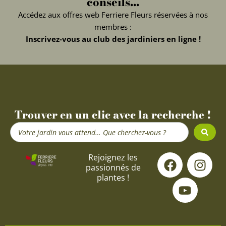
conseils...
Accédez aux offres web Ferriere Fleurs réservées à nos
membres :
Inscrivez-vous au club des jardiniers en ligne !
Trouver en un clic avec la recherche !
Search
...
F
Y
I
Rejoignez les
passionnés de
a
o
n
plantes !
c
u
s
e
t
t
b
u
a
o
b
g