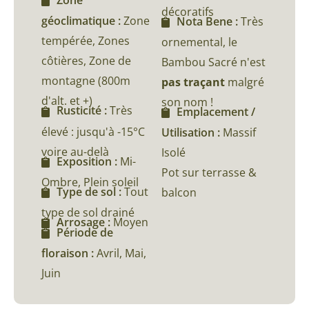
Zone
décoratifs
géoclimatique :
Zone
Nota Bene :
Très
tempérée, Zones
ornemental, le
côtières, Zone de
Bambou Sacré n'est
montagne (800m
pas traçant
malgré
d'alt. et +)
son nom !
Rusticité :
Très
Emplacement /
élevé : jusqu'à -15°C
Utilisation :
Massif
voire au-delà
Isolé
Exposition :
Mi-
Pot sur terrasse &
Ombre, Plein soleil
Type de sol :
Tout
balcon
type de sol drainé
Arrosage :
Moyen
Période de
floraison :
Avril, Mai,
Juin