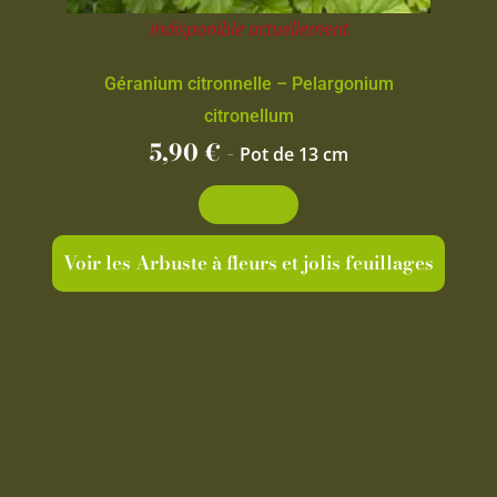
Indisponible actuellement
Géranium citronnelle – Pelargonium
citronellum
5,90
€
-
Pot de 13 cm
Découvrir
Voir les Arbuste à fleurs et jolis feuillages