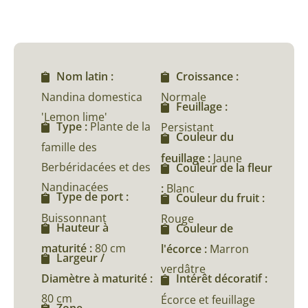
Nom latin :
Croissance :
Nandina domestica
Normale
Feuillage :
'Lemon lime'
Type :
Plante de la
Persistant
Couleur du
famille des
feuillage :
Jaune
Berbéridacées et des
Couleur de la fleur
Nandinacées
:
Blanc
Type de port :
Couleur du fruit :
Buissonnant
Rouge
Hauteur à
Couleur de
maturité :
80 cm
l'écorce :
Marron
Largeur /
verdâtre
Diamètre à maturité :
Intérêt décoratif :
80 cm
Écorce et feuillage