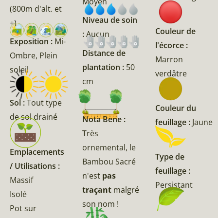
Moyen
(800m d'alt. et
Niveau de soin
+)
Couleur de
:
Aucun
Exposition :
Mi-
l'écorce :
Distance de
Ombre, Plein
Marron
plantation :
50
soleil
verdâtre
cm
Sol :
Tout type
Couleur du
de sol drainé
Nota Bene :
feuillage :
Jaune
Très
ornemental, le
Emplacements
Type de
Bambou Sacré
/ Utilisations :
feuillage :
n'est
pas
Massif
Persistant
traçant
malgré
Isolé
son nom !
Pot sur