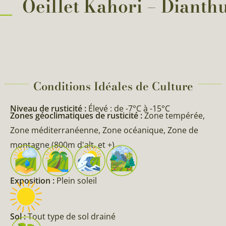
Oeillet Kahori – Dianthu
Conditions Idéales de Culture
Niveau de rusticité :
Élevé : de -7°C à -15°C
Zones géoclimatiques de rusticité :
Zone tempérée,
Zone méditerranéenne, Zone océanique, Zone de
montagne (800m d'alt. et +)
Exposition :
Plein soleil
Sol :
Tout type de sol drainé