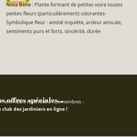
Nota Bene :
Plante formant de petites voire toutes
petites fleurs (particulièrement) odorantes-
Symbolique fleur : amitié inquiète, ardeur amicale,
sentiments purs et forts, sincérité, durée
 offres spéciales...
rriere Fleurs réservées à nos membres :
 club des jardiniers en ligne !