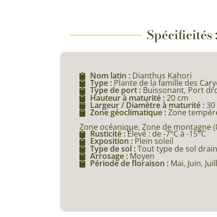
Spécificités
Nom latin :
Dianthus Kahori
Type :
Plante de la famille des Car
Type de port :
Buissonant, Port dro
Hauteur à maturité :
20 cm
Largeur / Diamètre à maturité :
30
Zone géoclimatique :
Zone tempéré
Zone océanique, Zone de montagne (80
Rusticité :
Élevé : de -7°C à -15°C
Exposition :
Plein soleil
Type de sol :
Tout type de sol drai
Arrosage :
Moyen
Période de floraison :
Mai, Juin, Ju