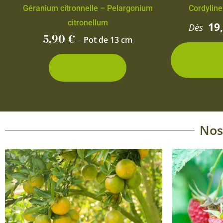
Géranium citronnelle – Pelargonium
Cordyline
citronellum
19
Dès
5,90
€
-
Pot de 13 cm
2 con
d
Découvrir
Nos