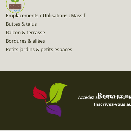
Emplacements / Utilisations :
Massif
Buttes & talus
Balcon & terrasse
Bordures & allées
Petits jardins & petits espaces
Recevez nos
Accédez aux offres web Fe
Inscrivez-vous au