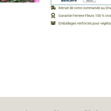
Rosiers à grosses fleurs
Semences
Retrait de votre commande au Dri
d’Antan
Rosiers parfumés
Garantie Ferriere Fleurs 100 % cro
Bulbes de
Emballages renforcés pour végétau
Rosiers grimpants
Bulbes d