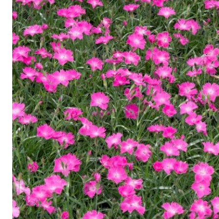
Arbustes de terre de bruyère
Plantes v
Plantes Grimpantes
Plantes v
Arbres fruitiers
Plantes v
Conifères
Plantes v
Plantes méditerranéennes et exotiques
Plantes vi
Rosiers
Plantes vi
remarqua
Plantes vi
Lavande 
Graminé