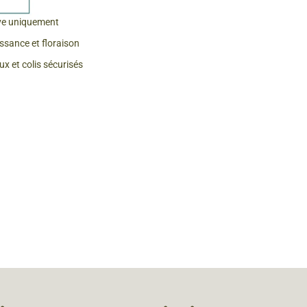
 & Graines Spéciales Fraîcheur
ve uniquement
issance et floraison
 fleurs de A à Z
x et colis sécurisés
u Potager