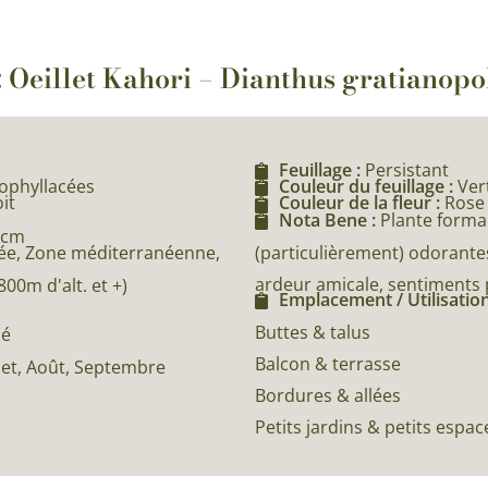
 : Oeillet Kahori – Dianthus gratianop
Feuillage :
Persistant
yophyllacées
Couleur du feuillage :
Ver
it
Couleur de la fleur :
Rose
Nota Bene :
Plante forman
 cm
(particulièrement) odorantes
e, Zone méditerranéenne,
ardeur amicale, sentiments p
0m d'alt. et +)
Emplacement / Utilisation
Buttes & talus
né
Balcon & terrasse
illet, Août, Septembre
Bordures & allées
Petits jardins & petits espac