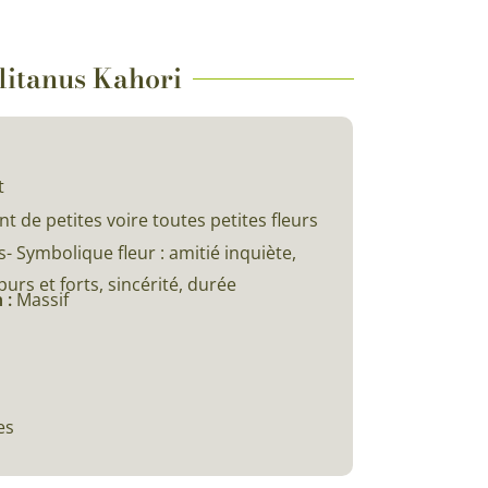
olitanus Kahori
t
t de petites voire toutes petites fleurs
- Symbolique fleur : amitié inquiète,
urs et forts, sincérité, durée
 :
Massif
es