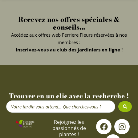
Recevez nos offres spéciales &
conseils...
Accédez aux offres web Ferriere Fleurs réservées à nos
membres :
Inscrivez-vous au club des jardiniers en ligne !
Trouver en un clic avec la recherche !
Search
...
F
Y
I
Rejoignez les
passionnés de
a
o
n
plantes !
c
u
s