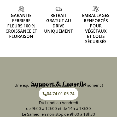
GARANTIE
RETRAIT
EMBALLAGES
FERRIERE
GRATUIT AU
RENFORCÉS
FLEURS 100 %
DRIVE
POUR
CROISSANCE ET
UNIQUEMENT
VÉGÉTAUX
FLORAISON
ET COLIS
SÉCURISÉS
Support & Conseils
Une équipe prête à vous assister à tout moment !
04 74 01 05 74
Du Lundi au Vendredi
de 9h00 à 12h00 et de 14h à 18h30
Le Samedi en non-stop de 9h00 à 18h30