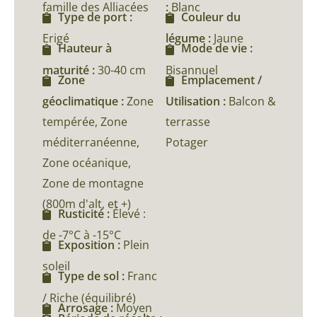
famille des Alliacées
:
Blanc
Type de port :
Couleur du
Erigé
légume :
Jaune
Hauteur à
Mode de vie :
maturité :
30-40 cm
Bisannuel
Zone
Emplacement /
géoclimatique :
Zone
Utilisation :
Balcon &
tempérée, Zone
terrasse
méditerranéenne,
Potager
Zone océanique,
Zone de montagne
(800m d'alt, et +)
Rusticité :
Élevé :
de -7°C à -15°C
Exposition :
Plein
soleil
Type de sol :
Franc
/ Riche (équilibré)
Arrosage :
Moyen