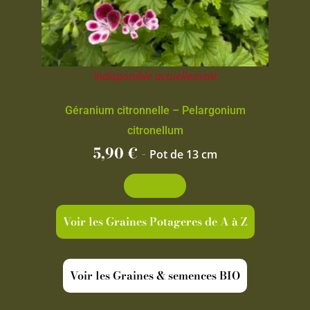
Indisponible actuellement
Géranium citronnelle – Pelargonium
citronellum
5,90
€
-
Pot de 13 cm
Découvrir
Voir les Graines Potageres de A à Z
Voir les Graines & semences BIO