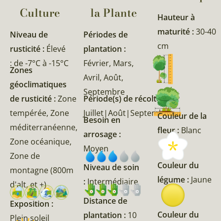
Culture
la Plante​
Hauteur à
maturité :
30-40
Niveau de
Périodes de
cm
rusticité :
Élevé
plantation :
: de -7°C à -15°C
Février, Mars,
Zones
Avril, Août,
géoclimatiques
Septembre
de rusticité :
Zone
Période(s) de récolte :
tempérée, Zone
Juillet|Août|Septembre
Couleur de la
Besoin en
méditerranéenne,
fleur :
Blanc
arrosage :
Zone océanique,
Moyen
Zone de
Couleur du
Niveau de soin
montagne (800m
légume :
Jaune
:
Intermédiaire
d'alt, et +)
Distance de
Exposition :
Couleur du
plantation :
10
Plein soleil