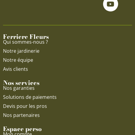
e
t
t
b
u
a
o
b
g
o
e
r
Ferriere Fleurs
k
a
Qui sommes-nous ?
m
Notre jardinerie
Notre équipe
Avis clients
Nos services
Nos garanties
Solutions de paiements
Devis pour les pros
Nos partenaires
Espace perso
Mon compte