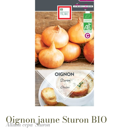
Oignon jaune Sturon BIO
Allium cepa 'Sturon'