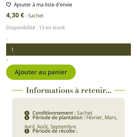
Ajouter à ma liste d'envie
4,30
€
-
Sachet
quantité
Disponibilité :
13 en stock
de
Oignon
-
jaune
Sturon
BIO
+
Ajouter au panier
Informations à retenir...
Conditionnement :
Sachet
Période de plantation :
Février, Mars,
Avril, Août, Septembre
Période de récolte :