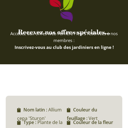
Recevez nos offres spéciales...
Accédez aux offres web Ferriere Fleurs réservées à nos
membres :
Inscrivez-vous au club des jardiniers en ligne !
Nom latin :
Allium
Couleur du
cepa 'Sturon'
feuillage :
Vert
Type :
Plante de la
Couleur de la fleur