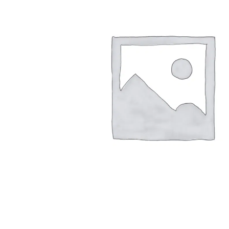
Arbustes de terre de bruyère
Plantes v
Plantes Grimpantes
Plantes v
Arbres fruitiers
Plantes v
Conifères
Plantes v
Plantes méditerranéennes et exotiques
Plantes vi
Rosiers
Plantes vi
remarqua
Plantes vi
Lavande 
Graminé