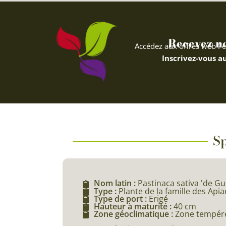
Recevez nos
Accédez aux offres web Fe
Inscrivez-vous au
Sp
Nom latin :
Pastinaca sativa 'de G
Type :
Plante de la famille des Api
Type de port :
Erigé
Hauteur à maturité :
40 cm
Zone géoclimatique :
Zone tempéré