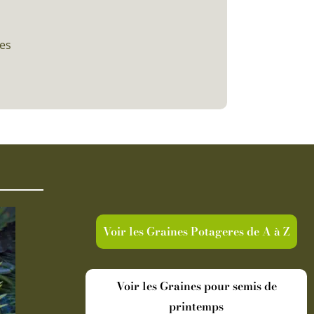
ces
Voir les Graines Potageres de A à Z
Voir les Graines pour semis de
printemps