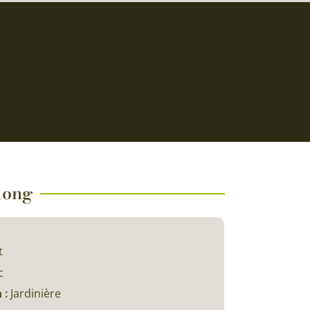
 long
t
c
 :
Jardinière