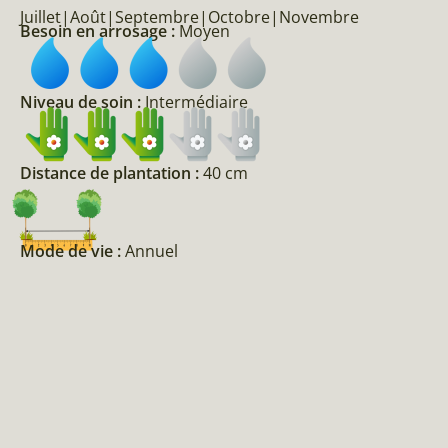
Juillet|Août|Septembre|Octobre|Novembre
Besoin en arrosage :
Moyen
Niveau de soin :
Intermédiaire
Distance de plantation :
40 cm
Mode de vie :
Annuel