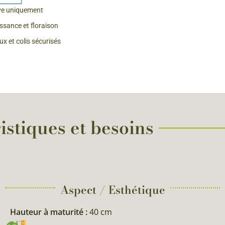
ve uniquement
 & Graines Spéciales Fraîcheur
issance et floraison
x et colis sécurisés
 fleurs de A à Z
u Potager
istiques et besoins
Aspect / Esthétique
Hauteur à maturité :
40 cm