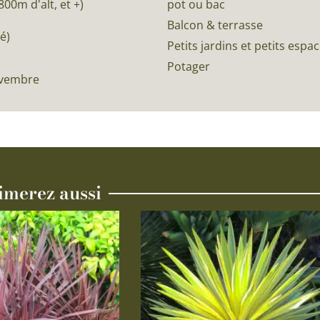
0m d'alt, et +)
pot ou bac
Balcon & terrasse
é)
Petits jardins et petits espa
Potager
ovembre
imerez aussi
Ce
produit
a
plusieurs
variations.