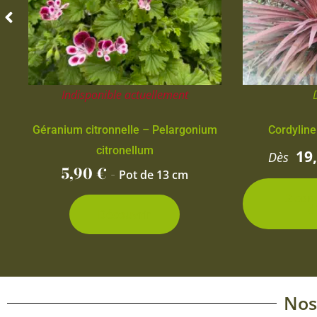
Indisponible actuellement
Géranium citronnelle – Pelargonium
Cordyline
citronellum
19
Dès
5,90
€
-
Pot de 13 cm
2 con
d
Découvrir
Nos