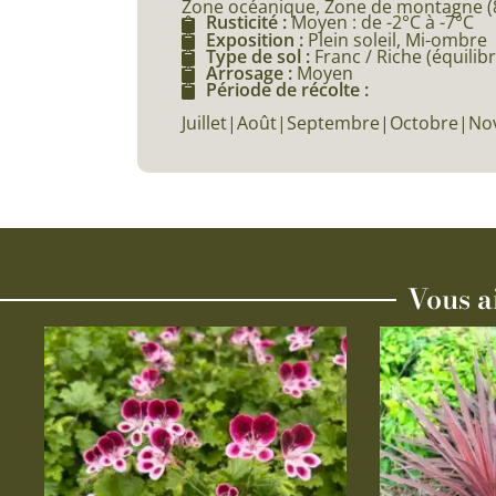
Zone océanique, Zone de montagne (80
Rusticité :
Moyen : de -2°C à -7°C
Exposition :
Plein soleil, Mi-ombre
Type de sol :
Franc / Riche (équilibr
Arrosage :
Moyen
Période de récolte :
Juillet|Août|Septembre|Octobre|N
Vous a