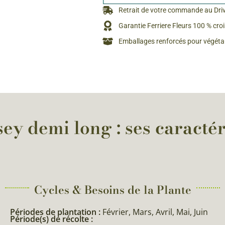
Rosiers à grosses fleurs
Retrait de votre commande au Dri
Semences
d’Antan
Garantie Ferriere Fleurs 100 % cro
Rosiers parfumés
Emballages renforcés pour végétau
Bulbes de
Rosiers grimpants
Bulbes d
y demi long : ses caractér
Cycles & Besoins de la Plante​
Périodes de plantation :
Février, Mars, Avril, Mai, Juin
Période(s) de récolte :