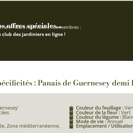
 offres spéciales...
rriere Fleurs réservées à nos membres :
 club des jardiniers en ligne !
écificités : Panais de Guernesey demi
uernesey'
Couleur du feuillage :
Ver
acées
Couleur de la fleur :
Vert
Couleur du légume :
Blan
Mode de vie :
Annuel
e, Zone méditerranéenne,
Emplacement / Utilisation