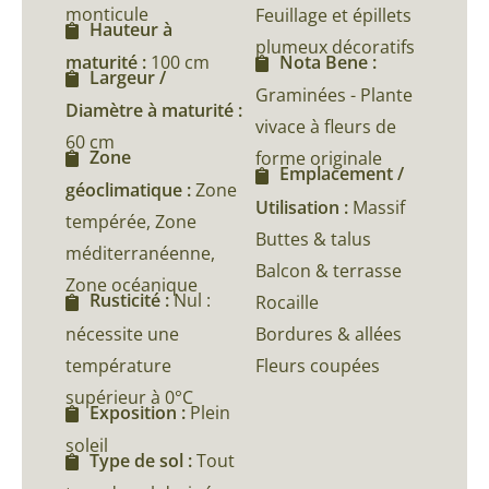
monticule
Feuillage et épillets
Hauteur à
plumeux décoratifs
maturité :
100 cm
Nota Bene :
Largeur /
Graminées - Plante
Diamètre à maturité :
vivace à fleurs de
60 cm
Zone
forme originale
Emplacement /
géoclimatique :
Zone
Utilisation :
Massif
tempérée, Zone
Buttes & talus
méditerranéenne,
Balcon & terrasse
Zone océanique
Rusticité :
Nul :
Rocaille
nécessite une
Bordures & allées
température
Fleurs coupées
supérieur à 0°C
Exposition :
Plein
soleil
Type de sol :
Tout