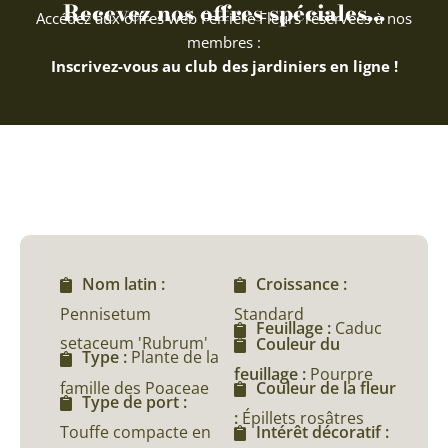
Recevez nos offres spéciales...
Accédez aux offres web Ferriere Fleurs réservées à nos
membres :
Inscrivez-vous au club des jardiniers en ligne !
Nom latin :
Croissance :
Pennisetum
Standard
Feuillage :
Caduc
setaceum 'Rubrum'
Couleur du
Type :
Plante de la
feuillage :
Pourpre
famille des Poaceae
Couleur de la fleur
Type de port :
:
Épillets rosâtres
Touffe compacte en
Intérêt décoratif :