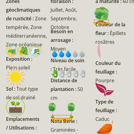
Zones
floraison :
à maturité :
60 c
géoclimatiques
Juillet, Août,
de rusticité :
Zone
Septembre,
Couleur de la
tempérée, Zone
Octobre
Besoin en
fleur :
Épillets
méditerranéenne,
arrosage :
rosâtres
Zone océanique
Moyen
Exposition :
Niveau de soin
Couleur du
Plein soleil
:
Très facile
feuillage :
Pourpre
Distance de
Sol :
Tout type
plantation :
50
de sol drainé
cm
Type de
feuillage :
Emplacements
Caduc
Nota Bene :
/ Utilisations :
Graminées -