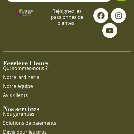
F
Y
I
Rejoignez les
passionnés de
a
o
n
plantes !
c
u
s
e
t
t
b
u
a
o
b
g
o
e
r
Ferriere Fleurs
k
a
Qui sommes-nous ?
m
Notre jardinerie
Notre équipe
Avis clients
Nos services
Nos garanties
Solutions de paiements
Devis pour les pros