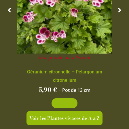
Indisponible actuellement
Géranium citronnelle – Pelargonium
citronellum
5,90
€
-
Pot de 13 cm
Découvrir
Voir les Plantes vivaces de A à Z