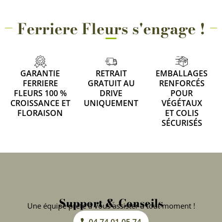
Ferriere Fleurs s'engage !
GARANTIE
RETRAIT
EMBALLAGES
FERRIERE
GRATUIT AU
RENFORCÉS
FLEURS 100 %
DRIVE
POUR
CROISSANCE ET
UNIQUEMENT
VÉGÉTAUX
FLORAISON
ET COLIS
SÉCURISÉS
Support & Conseils
Une équipe prête à vous assister à tout moment !