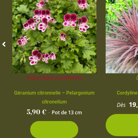
Indisponible actuellement
Géranium citronnelle – Pelargonium
Cordyline
citronellum
19
Dès
5,90
€
-
Pot de 13 cm
2 con
d
Découvrir