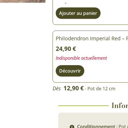
+
Rosiers à grosses fleurs
Semences
Ajouter au panier
d’Antan
Rosiers parfumés
Bulbes de
Rosiers grimpants
Bulbes d
Philodendron Imperial Red – 
24,90
€
Indisponible actuellement
Découvrir
12,90
€
Dès
- Pot de 12 cm
Infor
Conditionnement :
Pot 