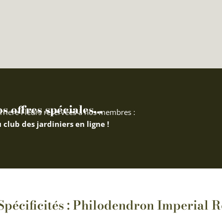
 offres spéciales...
rriere Fleurs réservées à nos membres :
 club des jardiniers en ligne !
Spécificités : Philodendron Imperial 