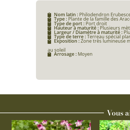
Nom latin :
Philodendron Erubescen
Type :
Plante de la famille des Ara
Type de port :
Port droit
Hauteur à maturité :
Plusieurs mèt
Largeur / Diamètre à maturité :
Pl
Type de terre :
Terreau spécial pla
Exposition :
Zone très lumineuse m
au soleil
Arrosage :
Moyen
Vous a