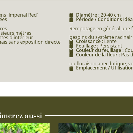
s 'Imperial Red'
Diamètre :
20-40 cm
cées
Période / Conditions idéa
Rempotage en général une fo
res
usieurs mètres
besoins du système racinaire
ntes d'intérieur
Croissance :
Lente
ais sans exposition directe
Feuillage :
Persistant
Couleur du feuillage :
Cou
Couleur de la fleur :
Pas d
ou floraison anecdotique, vo
Emplacement / Utilisation
imerez aussi
Ce