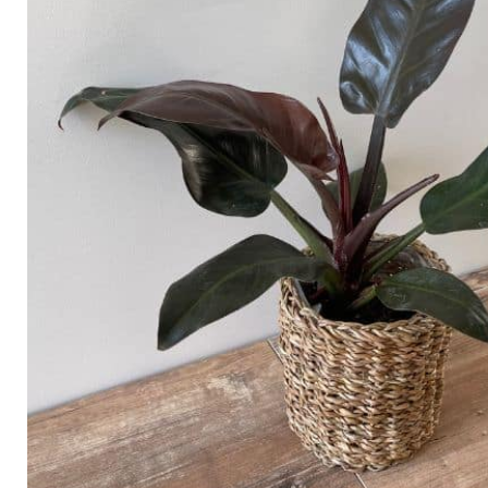
Arbustes de terre de bruyère
Plantes v
Plantes Grimpantes
Plantes v
Arbres fruitiers
Plantes v
Conifères
Plantes v
Plantes méditerranéennes et exotiques
Plantes vi
Rosiers
Plantes vi
remarqua
Plantes vi
Lavande 
Graminé