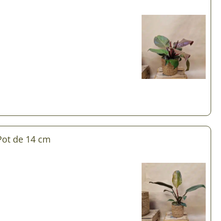
Plantes d’intérieur pour ombre
& semences BIO
Plantes pour salle de bain
Potageres en mélange
Plantes de bureau
 pour gazon & prairie
Plantes d’intérieur dépolluantes
ert & Plantes utiles
Plantes d’intérieur colorées
pour semis de printemps
Plantes tropicales d’intérieur
pour semis d’été
Plantes increvables
pour semis d’automne
Pot de 14 cm
 & Graines Spéciales Semis
 & Graines Spéciales petit
 & Graines Spéciales grand