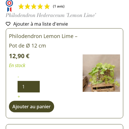
(1 avis)
Philodendron Hederaceum 'Lemon Lime'
Ajouter à ma liste d'envie
quantité
quantité
Philodendron Lemon Lime –
de
de
Philodendron
Philodendron
Pot de Ø 12 cm
Lemon
Lemon
Lime
Lime
12,90
€
En stock
-
+
Ajouter au panier