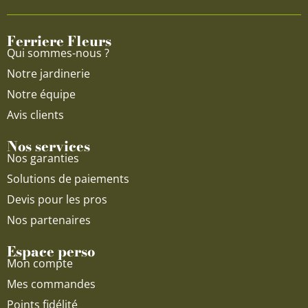
o
b
g
o
e
r
Ferriere Fleurs
k
a
Qui sommes-nous ?
m
Notre jardinerie
Notre équipe
Avis clients
Nos services
Nos garanties
Solutions de paiements
Devis pour les pros
Nos partenaires
Espace perso
Mon compte
Mes commandes
Points fidélité