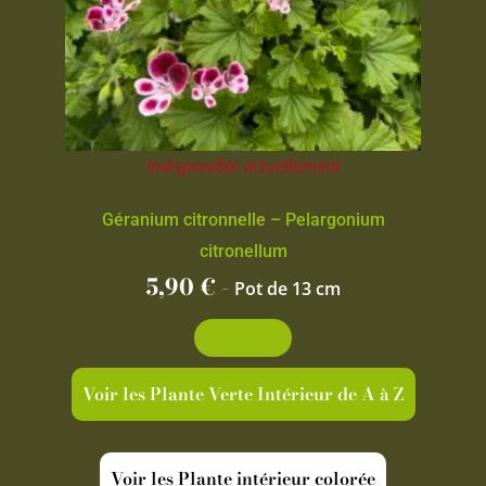
Indisponible actuellement
Géranium citronnelle – Pelargonium
citronellum
5,90
€
-
Pot de 13 cm
Découvrir
Voir les Plante Verte Intérieur de A à Z
Voir les Plante intérieur colorée