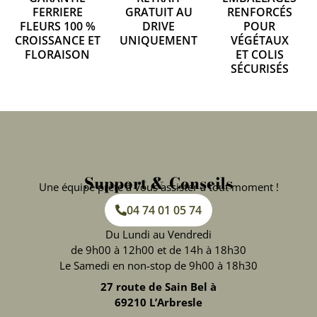
FERRIERE
GRATUIT AU
RENFORCÉS
FLEURS 100 %
DRIVE
POUR
CROISSANCE ET
UNIQUEMENT
VÉGÉTAUX
FLORAISON
ET COLIS
SÉCURISÉS
Support & Conseils
Une équipe prête à vous assister à tout moment !
04 74 01 05 74
Du Lundi au Vendredi
de 9h00 à 12h00 et de 14h à 18h30
Le Samedi en non-stop de 9h00 à 18h30
27 route de Sain Bel à
69210 L’Arbresle