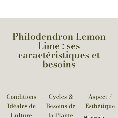
Philodendron Lemon
Lime : ses
caractéristiques et
besoins
Conditions
Cycles &
Aspect /
Idéales de
Besoins de
Esthétique
Culture
la Plante​
Hauteur à