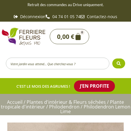
Aller
Retrait des commandes au Drive uniquement.
au
Déconnexion
04 74 01 05 74
Contactez-nous
contenu
0
Panier
0,00
€
Search
...
J’EN PROFITE
C’EST LE MOIS DES AGRUMES !
Accueil
/
Plantes d'intérieur & Fleurs séchées
/
Plante
tropicale d'intérieur
/
Philodendron
/ Philodendron Lemon
Lime