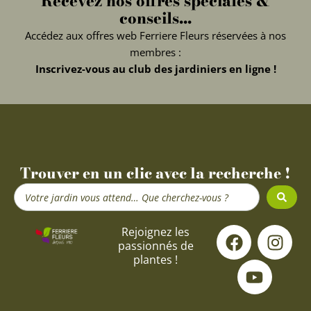
Recevez nos offres spéciales &
conseils...
Accédez aux offres web Ferriere Fleurs réservées à nos
membres :
Inscrivez-vous au club des jardiniers en ligne !
Trouver en un clic avec la recherche !
Search
...
F
Y
I
Rejoignez les
passionnés de
a
o
n
plantes !
c
u
s
e
t
t
b
u
a