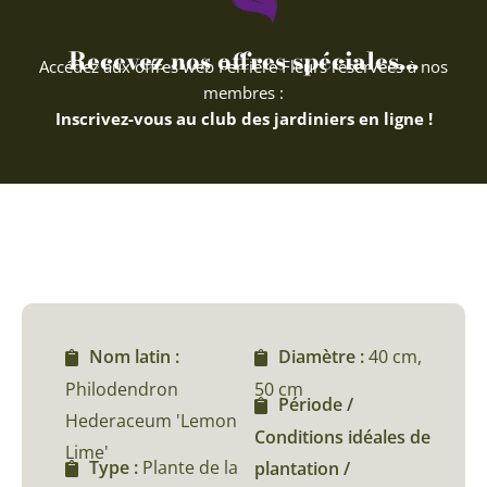
Recevez nos offres spéciales...
Accédez aux offres web Ferriere Fleurs réservées à nos
membres :
Inscrivez-vous au club des jardiniers en ligne !
Nom latin :
Diamètre :
40 cm,
Philodendron
50 cm
Période /
Hederaceum 'Lemon
Conditions idéales de
Lime'
Type :
Plante de la
plantation /