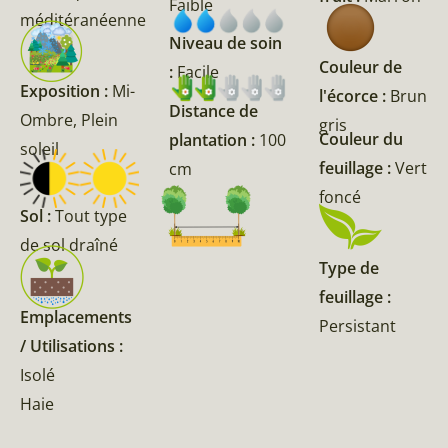
Faible
méditéranéenne
Niveau de soin
Couleur de
:
Facile
Exposition :
Mi-
l'écorce :
Brun
Distance de
Ombre, Plein
gris
Couleur du
plantation :
100
soleil
feuillage :
Vert
cm
foncé
Sol :
Tout type
de sol draîné
Type de
feuillage :
Emplacements
Persistant
/ Utilisations :
Isolé
Haie