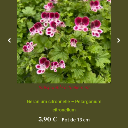
Indisponible actuellement
Géranium citronnelle – Pelargonium
citronellum
5,90
€
-
Pot de 13 cm