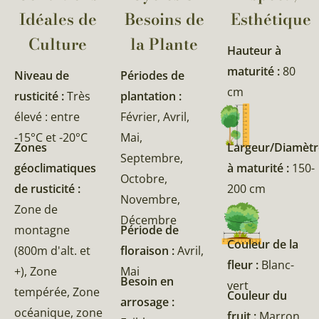
Idéales de
Besoins de
Esthétique
Culture
la Plante​
Hauteur à
maturité :
80
Niveau de
Périodes de
cm
rusticité :
Très
plantation :
élevé : entre
Février, Avril,
-15°C et -20°C
Mai,
Zones
Largeur/Diamètr
Septembre,
géoclimatiques
à maturité :
150-
Octobre,
de rusticité :
200 cm
Novembre,
Zone de
Décembre
montagne
Période de
Couleur de la
(800m d'alt. et
floraison :
Avril,
fleur :
Blanc-
+), Zone
Mai
Besoin en
vert
tempérée, Zone
Couleur du
arrosage :
océanique, zone
fruit :
Marron