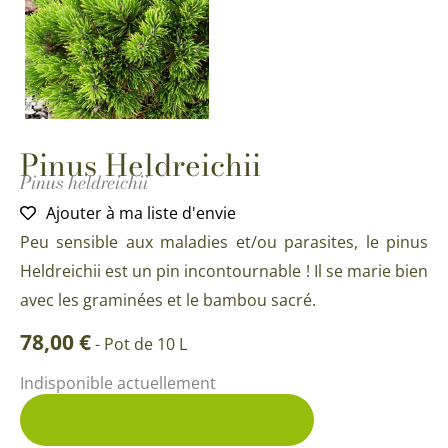
Pinus Heldreichii
Pinus heldreichii
Ajouter à ma liste d'envie
Peu sensible aux maladies et/ou parasites, le pinus
Heldreichii est un pin incontournable ! Il se marie bien
avec les graminées et le bambou sacré.
78,00
€
-
Pot de 10 L
Indisponible actuellement
Me prévenir du retour en stock