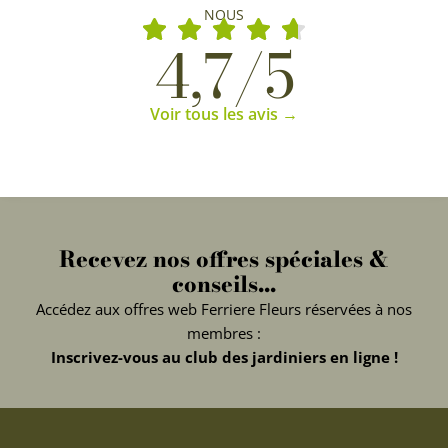
NOUS
4,7/5
Voir tous les avis →
Recevez nos offres spéciales &
conseils...
Accédez aux offres web Ferriere Fleurs réservées à nos
membres :
Inscrivez-vous au club des jardiniers en ligne !