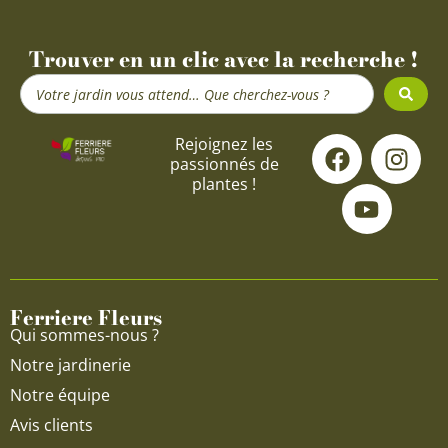
Trouver en un clic avec la recherche !
Search
...
F
Y
I
Rejoignez les
passionnés de
a
o
n
plantes !
c
u
s
e
t
t
b
u
a
o
b
g
o
e
r
Ferriere Fleurs
k
a
Qui sommes-nous ?
m
Notre jardinerie
Notre équipe
Avis clients