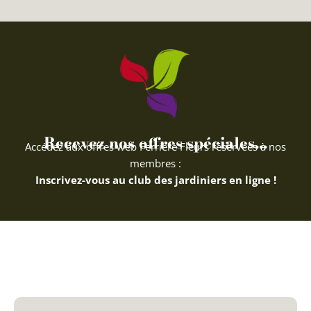
Recevez nos offres spéciales...
Accédez aux offres web Ferriere Fleurs réservées à nos
membres :
Inscrivez-vous au club des jardiniers en ligne !