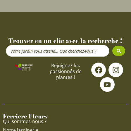
Trouver en un clic avec la recherche !
Search
...
F
Y
I
Rejoignez les
passionnés de
a
o
n
plantes !
c
u
s
e
t
t
b
u
a
o
b
g
o
e
r
Ferriere Fleurs
k
a
Qui sommes-nous ?
m
Notre jardinerie