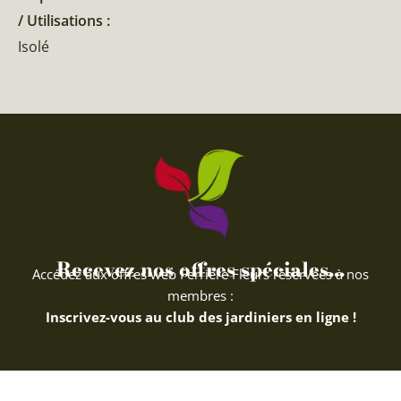
/ Utilisations :
Isolé
Recevez nos offres spéciales...
Accédez aux offres web Ferriere Fleurs réservées à nos
membres :
Inscrivez-vous au club des jardiniers en ligne !