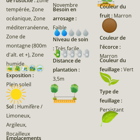
de rusticité :
Zone
Novembre
Couleur du
tempérée, Zone
Besoin en
fruit :
Marron
océanique, Zone
arrosage :
méditerranéenne,
Faible
Zone de
Couleur de
Niveau de soin
montagne (800m
l'écorce :
:
Très facile
d'alt. et +), Zone
Marron
Couleur du
Distance de
humide
feuillage :
Vert
plantation :
Exposition :
3,5m
Plein soleil
Type de
feuillage :
Sol :
Humifère /
Persistant
Limoneux,
Argileux,
Rocailleux
Emplacements