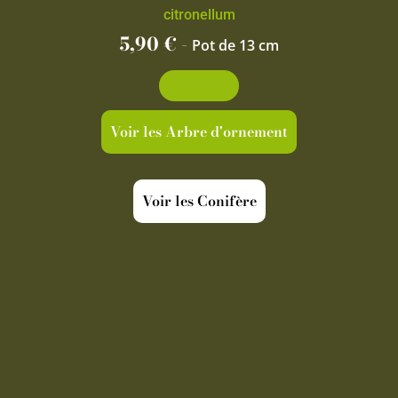
citronellum
5,90
€
-
Pot de 13 cm
Découvrir
Voir les Arbre d'ornement
Voir les Conifère