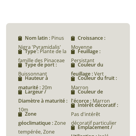
Nom latin :
Pinus
Croissance :
Nigra 'Pyramidalis'
Moyenne
Type :
Plante de la
Feuillage :
famille des Pinaceae
Persistant
Type de port :
Couleur du
Buissonnant
feuillage :
Vert
Hauteur à
Couleur du fruit :
maturité :
20m
Marron
Largeur /
Couleur de
Diamètre à maturité :
l'écorce :
Marron
Intérêt décoratif :
10m
Zone
Pas d'intérêt
géoclimatique :
Zone
décoratif particulier
Emplacement /
tempérée, Zone