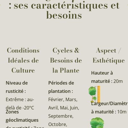
: ses caractéristiques et
besoins
Conditions
Cycles &
Aspect /
Idéales de
Besoins de
Esthétique
Culture
la Plante​
Hauteur à
maturité :
20m
Niveau de
Périodes de
rusticité :
plantation :
Extrême : au-
Février, Mars,
Largeur/Diamètr
delà de -20°C
Avril, Mai, Juin,
Zones
à maturité :
10m
Septembre,
géoclimatiques
Octobre,