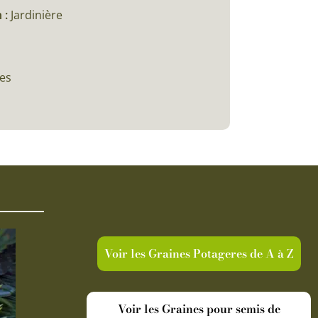
 :
Jardinière
ces
Voir les Graines Potageres de A à Z
Voir les Graines pour semis de