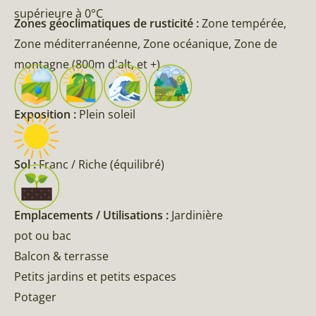
supérieure à 0°C
Zones géoclimatiques de rusticité :
Zone tempérée,
Zone méditerranéenne, Zone océanique, Zone de
montagne (800m d'alt, et +)
Exposition :
Plein soleil
Sol :
Franc / Riche (équilibré)
Emplacements / Utilisations :
Jardinière
pot ou bac
Balcon & terrasse
Petits jardins et petits espaces
Potager