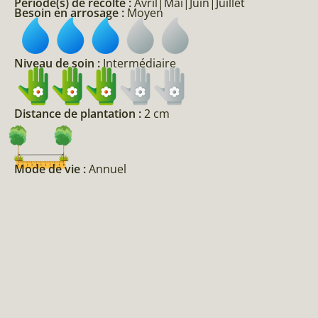
Période(s) de récolte :
Avril|Mai|Juin|Juillet
Besoin en arrosage :
Moyen
Niveau de soin :
Intermédiaire
Distance de plantation :
2 cm
Mode de vie :
Annuel