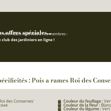
 offres spéciales...
rriere Fleurs réservées à nos membres :
 club des jardiniers en ligne !
écificités : Pois a rames Roi des Cons
Roi des Conserves'
Couleur du feuillage :
Ver
aceae
Couleur de la fleur :
Blan
Couleur du légume :
Vert