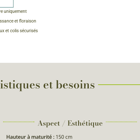
 & Graines Spéciales Fraîcheur
ve uniquement
issance et floraison
 fleurs de A à Z
x et colis sécurisés
u Potager
istiques et besoins
Aspect / Esthétique
Hauteur à maturité :
150 cm