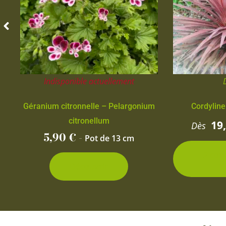
Indisponible actuellement
Géranium citronnelle – Pelargonium
Cordyline
citronellum
19
Dès
5,90
€
-
Pot de 13 cm
2 con
d
Découvrir