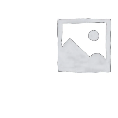
Arbustes de terre de bruyère
Plantes v
Plantes Grimpantes
Plantes v
Arbres fruitiers
Plantes v
Conifères
Plantes v
Plantes méditerranéennes et exotiques
Plantes vi
Rosiers
Plantes vi
remarqua
Plantes vi
Lavande 
Graminé