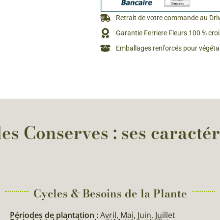
Rosiers à grosses fleurs
Semences
Retrait de votre commande au Dri
d’Antan
Rosiers parfumés
Garantie Ferriere Fleurs 100 % cro
Bulbes de
Rosiers grimpants
Emballages renforcés pour végétau
Bulbes d
es Conserves : ses caractér
Cycles & Besoins de la Plante​
Périodes de plantation :
Avril, Mai, Juin, Juillet