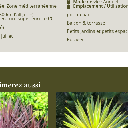
Mode de vie :
Annuel
e, Zone méditerranéenne,
Emplacement / Utilisation
0m d'alt, et +)
pot ou bac
pérature supérieure à 0°C
Balcon & terrasse
é)
Petits jardins et petits espa
Juillet
Potager
imerez aussi
Ce
produit
a
plusieurs