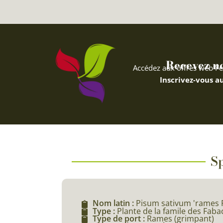
Recevez nos
Accédez aux offres web Fe
Inscrivez-vous au
Sp
Nom latin :
Pisum sativum 'rames 
Type :
Plante de la famile des Fab
Type de port :
Rames (grimpant)