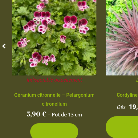
Indisponible actuellement
Géranium citronnelle – Pelargonium
Cordyline
citronellum
19
Dès
5,90
€
-
Pot de 13 cm
2 con
d
Découvrir