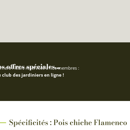
 offres spéciales...
rriere Fleurs réservées à nos membres :
 club des jardiniers en ligne !
Spécificités : Pois chiche Flamenco