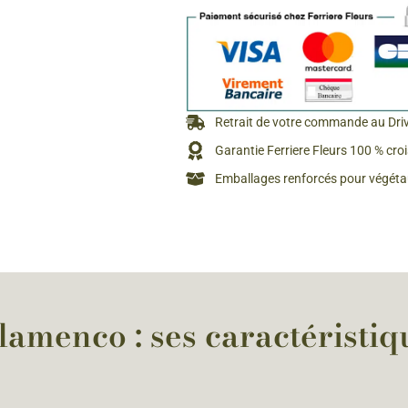
Rosiers à grosses fleurs
Semences
d’Antan
Rosiers parfumés
Bulbes de
Rosiers grimpants
Bulbes d
Retrait de votre commande au Dri
Garantie Ferriere Fleurs 100 % cro
Emballages renforcés pour végétau
lamenco : ses caractéristiq