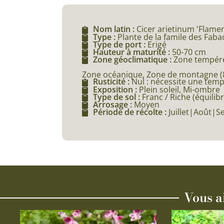
Nom latin :
Cicer arietinum 'Flame
Type :
Plante de la famile des Fab
Type de port :
Erigé
Hauteur à maturité :
50-70 cm
Zone géoclimatique :
Zone tempéré
Zone océanique, Zone de montagne (80
Rusticité :
Nul : nécessite une tem
Exposition :
Plein soleil, Mi-ombre
Type de sol :
Franc / Riche (équilibr
Arrosage :
Moyen
Période de récolte :
Juillet|Août|
Vous a