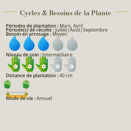
Cycles & Besoins de la Plante​
Périodes de plantation :
Mars, Avril
Période(s) de récolte :
Juillet|Août|Septembre
Besoin en arrosage :
Moyen
Niveau de soin :
Intermédiaire
Distance de plantation :
40 cm
Mode de vie :
Annuel