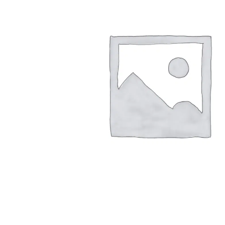
Arbustes de terre de bruyère
Plantes v
Plantes Grimpantes
Plantes v
Arbres fruitiers
Plantes v
Conifères
Plantes v
Plantes méditerranéennes et exotiques
Plantes vi
Rosiers
Plantes vi
remarqua
Plantes vi
Lavande 
Graminé