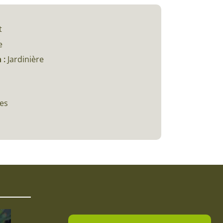
t
c
e
 :
Jardinière
ces