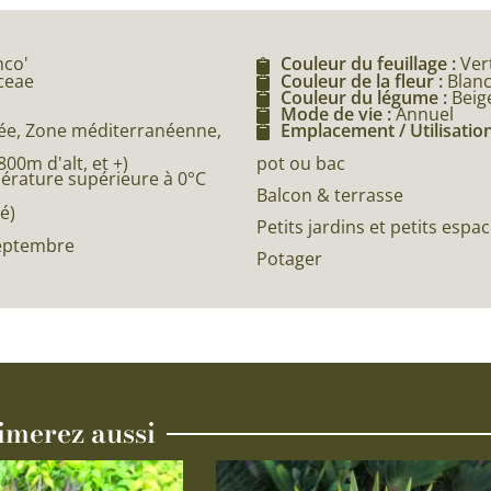
nco'
Couleur du feuillage :
Ver
aceae
Couleur de la fleur :
Blan
Couleur du légume :
Beig
Mode de vie :
Annuel
e, Zone méditerranéenne,
Emplacement / Utilisation
0m d'alt, et +)
pot ou bac
pérature supérieure à 0°C
Balcon & terrasse
é)
Petits jardins et petits espa
Septembre
Potager
imerez aussi
Ce