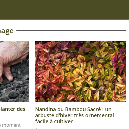
nage
planter des
Nandina ou Bambou Sacré : un
arbuste d'hiver très ornemental
facile à cultiver
le moment