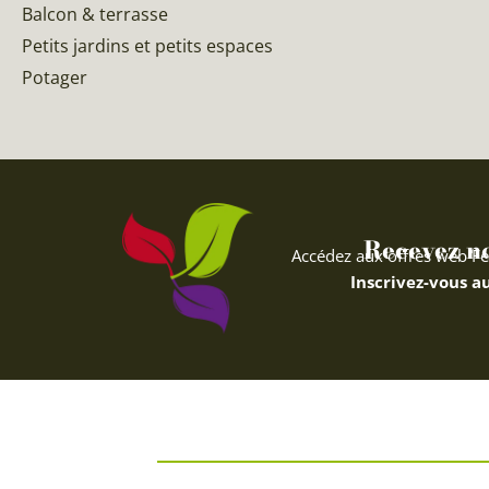
Balcon & terrasse
Petits jardins et petits espaces
Potager
Recevez nos
Accédez aux offres web Fe
Inscrivez-vous au