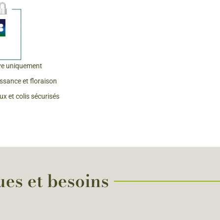
 & Graines Spéciales Fraîcheur
 fleurs de A à Z
u Potager
ve uniquement
issance et floraison
x et colis sécurisés
ues et besoins