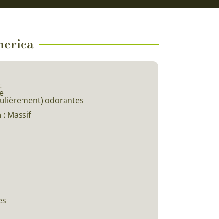
merica
t
e
iculièrement) odorantes
 :
Massif
es