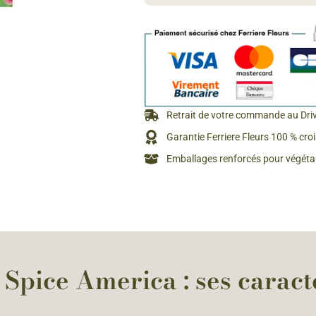
Rosiers à grosses fleurs
Semences
d’Antan
Rosiers parfumés
Bulbes de
Rosiers grimpants
Bulbes d
Retrait de votre commande au Dri
Garantie Ferriere Fleurs 100 % cro
Emballages renforcés pour végétau
Spice America : ses caract