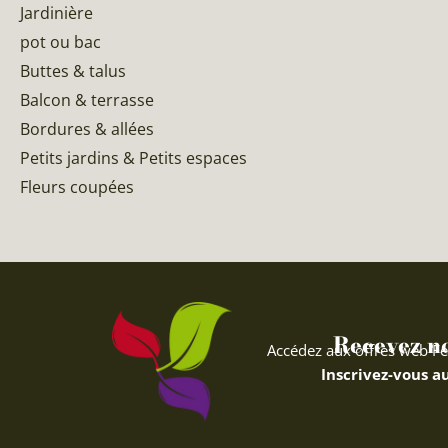
Jardinière
pot ou bac
Buttes & talus
Balcon & terrasse
Bordures & allées
Petits jardins & Petits espaces
Fleurs coupées
Recevez nos
Accédez aux offres web Fe
Inscrivez-vous au