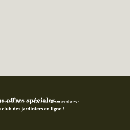
 offres spéciales...
rriere Fleurs réservées à nos membres :
 club des jardiniers en ligne !