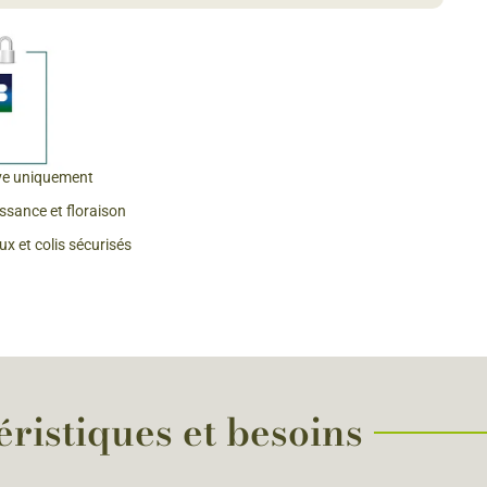
 & Graines Spéciales Fraîcheur
 fleurs de A à Z
u Potager
ve uniquement
issance et floraison
x et colis sécurisés
éristiques et besoins