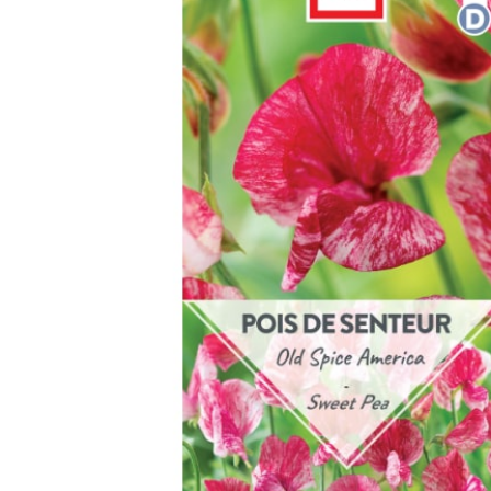
Arbustes de terre de bruyère
Plantes v
Plantes Grimpantes
Plantes v
Arbres fruitiers
Plantes v
Conifères
Plantes v
Plantes méditerranéennes et exotiques
Plantes vi
Rosiers
Plantes vi
remarqua
Plantes vi
Lavande 
Graminé