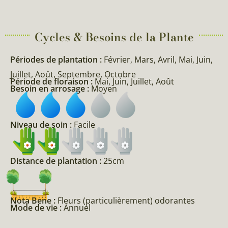
Cycles & Besoins de la Plante​
Périodes de plantation :
Février, Mars, Avril, Mai, Juin,
Juillet, Août, Septembre, Octobre
Période de floraison :
Mai, Juin, Juillet, Août
Besoin en arrosage :
Moyen
Niveau de soin :
Facile
Distance de plantation :
25cm
Nota Bene :
Fleurs (particulièrement) odorantes
Mode de vie :
Annuel