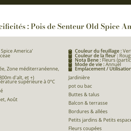
ificités : Pois de Senteur Old Spice A
 Spice America'
Couleur du feuillage :
Ver
aceae
Couleur de la fleur :
Roug
Nota Bene :
Fleurs (part
Mode de vie :
Annuel
e, Zone méditerranéenne,
Emplacement / Utilisation
0m d'alt, et +)
Jardinière
pérature supérieure à 0°C
pot ou bac
né
Buttes & talus
llet, Août
Balcon & terrasse
Bordures & allées
Petits jardins & Petits espac
Fleurs coupées