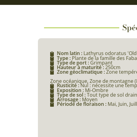
Spéc
Nom latin :
Lathyrus odoratus 'Old
Type :
Plante de la famille des Fab
Type de port :
Grimpant
Hauteur à maturité :
250cm
Zone géoclimatique :
Zone tempéré
Zone océanique, Zone de montagne (80
Rusticité :
Nul : nécessite une tem
Exposition :
Mi-Ombre
Type de sol :
Tout type de sol drai
Arrosage :
Moyen
Période de floraison :
Mai, Juin, Jui