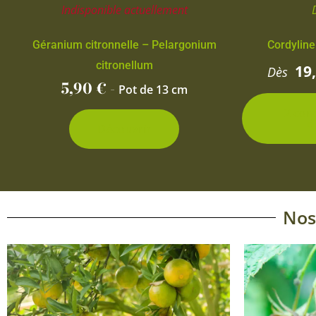
Indisponible actuellement
Géranium citronnelle – Pelargonium
Cordyline
citronellum
19
Dès
5,90
€
-
Pot de 13 cm
2 con
d
Découvrir
Nos