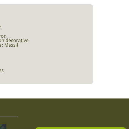
t
ron
on décorative
 :
Massif
es