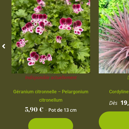
Indisponible actuellement
Géranium citronnelle – Pelargonium
Cordyline
citronellum
19
Dès
5,90
€
-
Pot de 13 cm
2 con
d
Découvrir