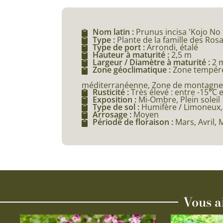
Nom latin :
Prunus incisa 'Kojo No 
Type :
Plante de la famille des Ros
Type de port :
Arrondi, étalé
Hauteur à maturité :
2,5 m
Largeur / Diamètre à maturité :
2 
Zone géoclimatique :
Zone tempéré
méditerranéenne, Zone de montagne (
Rusticité :
Très élevé : entre -15°C 
Exposition :
Mi-Ombre, Plein soleil
Type de sol :
Humifère / Limoneux, 
Arrosage :
Moyen
Période de floraison :
Mars, Avril, 
Vous a