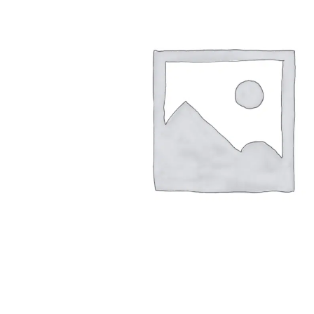
Arbustes de terre de bruyère
Plantes v
Plantes Grimpantes
Plantes v
Arbres fruitiers
Plantes v
Conifères
Plantes v
Plantes méditerranéennes et exotiques
Plantes vi
Rosiers
Plantes vi
remarqua
Plantes vi
Lavande 
Graminé