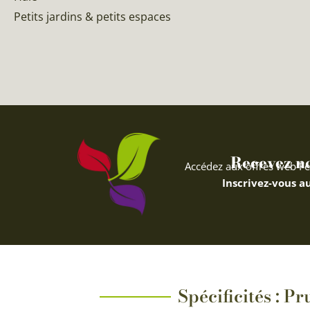
Petits jardins & petits espaces
Recevez nos
Accédez aux offres web Fe
Inscrivez-vous au
Spécificités : P