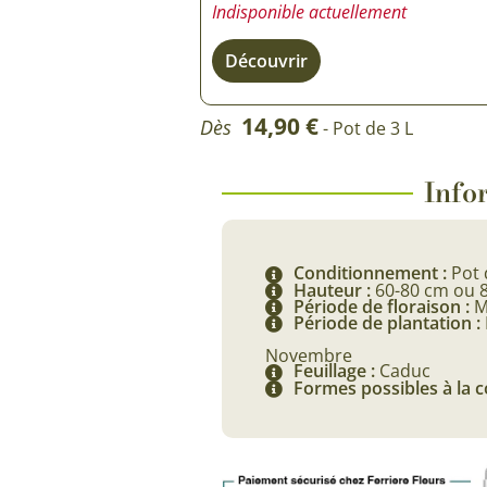
Indisponible actuellement
Rosiers à grosses fleurs
Semences
d’Antan
Découvrir
Rosiers parfumés
Bulbes de
Rosiers grimpants
14,90
€
Dès
- Pot de 3 L
Bulbes d
Infor
Conditionnement :
Pot 
Hauteur :
60-80 cm ou 
Période de floraison :
M
Période de plantation :
Novembre
Feuillage :
Caduc
Formes possibles à la