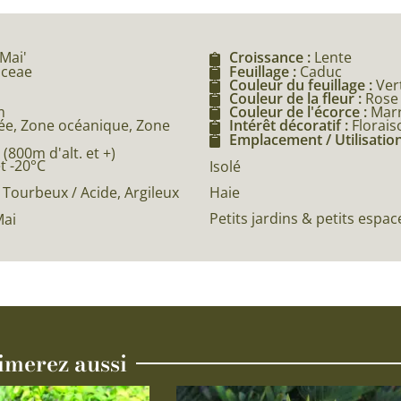
Mai'
Croissance :
Lente
aceae
Feuillage :
Caduc
Couleur du feuillage :
Ver
Couleur de la fleur :
Rose
m
Couleur de l'écorce :
Mar
e, Zone océanique, Zone
Intérêt décoratif :
Florais
Emplacement / Utilisation
800m d'alt. et +)
et -20°C
Isolé
Haie
Tourbeux / Acide, Argileux
Petits jardins & petits espac
Mai
imerez aussi
Ce