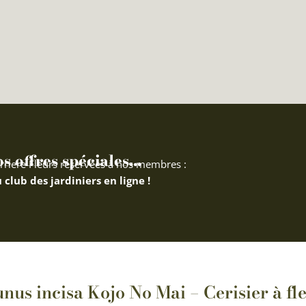
 offres spéciales...
rriere Fleurs réservées à nos membres :
 club des jardiniers en ligne !
runus incisa Kojo No Mai – Cerisier à f