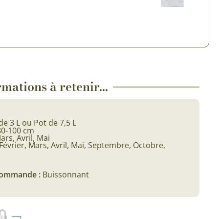
 & Graines Spéciales Fraîcheur
 fleurs de A à Z
u Potager
mations à retenir...
de 3 L ou Pot de 7,5 L
80-100 cm
ars, Avril, Mai
Février, Mars, Avril, Mai, Septembre, Octobre,
 commande :
Buissonnant