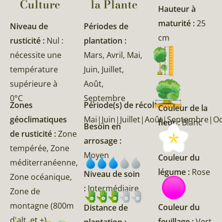
Culture
la Plante​
Hauteur à
maturité :
25
Niveau de
Périodes de
cm
rusticité :
Nul :
plantation :
nécessite une
Mars, Avril, Mai,
température
Juin, Juillet,
supérieure à
Août,
0°C
Septembre
Zones
Période(s) de récolte :
Couleur de la
géoclimatiques
Mai|Juin|Juillet|Août|Septembre|O
fleur :
Blanc
Besoin en
de rusticité :
Zone
arrosage :
tempérée, Zone
Moyen
Couleur du
méditerranéenne,
légume :
Rose
Niveau de soin
Zone océanique,
:
Intermédiaire
Zone de
montagne (800m
Couleur du
Distance de
d'alt, et +)
feuillage :
Vert