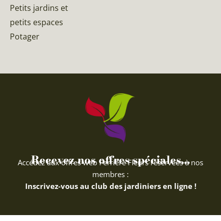
Petits jardins et
petits espaces
Potager
Recevez nos offres spéciales...
Accédez aux offres web Ferriere Fleurs réservées à nos
membres :
Inscrivez-vous au club des jardiniers en ligne !