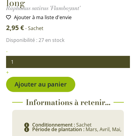
long
Raphanus sativus 'Flamboyant'
Ajouter à ma liste d'envie
2,95
€
-
Sachet
quantité
Disponibilité :
27 en stock
de
Radis
-
Flamboyant
3
demi
+
long
Ajouter au panier
Informations à retenir...
Conditionnement :
Sachet
Période de plantation :
Mars, Avril, Mai,