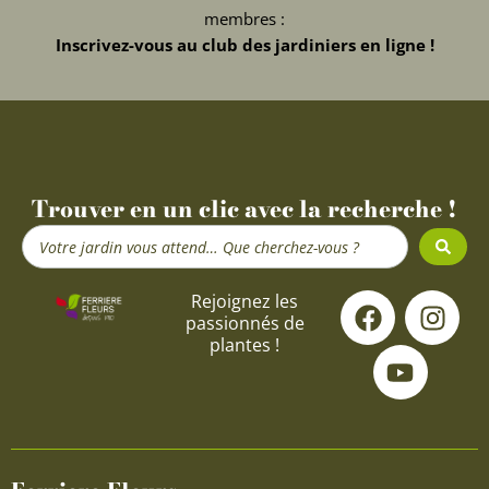
membres :
Inscrivez-vous au club des jardiniers en ligne !
Trouver en un clic avec la recherche !
Search
...
F
Y
I
Rejoignez les
passionnés de
a
o
n
plantes !
c
u
s
e
t
t
b
u
a
o
b
g
o
e
r