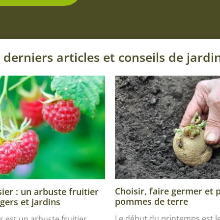
 derniers articles et conseils de jardi
Choisir, faire germer et 
er : un arbuste fruitier
pommes de terre
gers et jardins
Le début du printemps est 
r est un arbuste fruitier