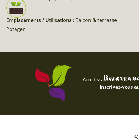
Emplacements / Utilisations :
Balcon & terrasse
Potager
Recevez nos
Accédez aux offres web Fe
Inscrivez-vous au
S