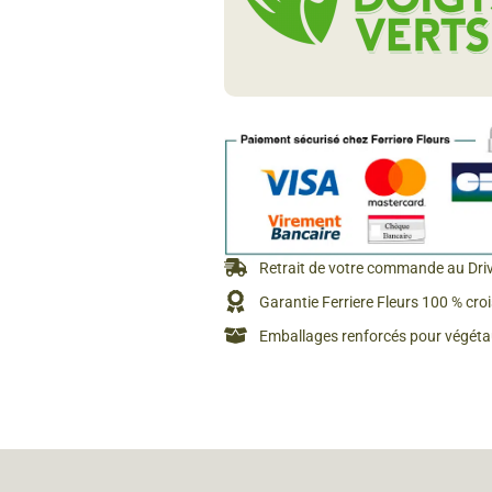
Rosiers à grosses fleurs
Semences
d’Antan
Rosiers parfumés
Bulbes de
Rosiers grimpants
Bulbes d
Retrait de votre commande au Dri
Garantie Ferriere Fleurs 100 % cro
Emballages renforcés pour végétau