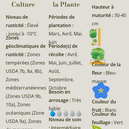
Culture
la Plante​
Hauteur à
maturité :
30-40
Niveau de
Périodes de
cm
rusticité :
Élevé
plantation :
- jusqu'à -10°C
Mars, Avril, Mai,
Zones
Juin
géoclimatiques de
Période(s) de
rusticité :
Zones
récolte :
Avril,
tempérées (Zones
Mai, Juin, Juillet,
Couleur de la
USDA 7b, 8a, 8b),
Août,
fleur :
Bleu-
Zones
Septembre,
mauve
méditerranéennes
Octobre
Besoin en
(Zones USDA 9b,
arrosage :
Très
Couleur du
10a), Zones
faible
fruit :
Blanc
océaniques (Zone
Couleur du
Niveau de soin
USDA 9a), Zones
feuillage :
Vert
:
Intermédiaire