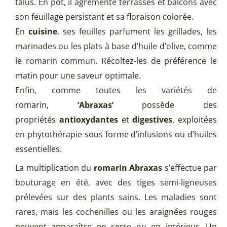
talus. En pot, il agrémente terrasses et balcons avec
son feuillage persistant et sa floraison colorée.
En
cuisine
, ses feuilles parfument les grillades, les
marinades ou les plats à base d’huile d’olive, comme
le romarin commun. Récoltez-les de préférence le
matin pour une saveur optimale.
Enfin, comme toutes les variétés de
romarin,
‘Abraxas’
possède des
propriétés
antioxydantes
et
digestives
, exploitées
en phytothérapie sous forme d’infusions ou d’huiles
essentielles.
La multiplication du
romarin Abraxas
s’effectue par
bouturage en été, avec des tiges semi-ligneuses
prélevées sur des plants sains. Les maladies sont
rares, mais les cochenilles ou les araignées rouges
peuvent apparaître en serre ou en intérieur. Un