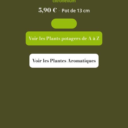
citronellum
5,90
€
-
Pot de 13 cm
Découvrir
Voir les Plants potagers de A à Z
Voir les Plantes Aromatiques