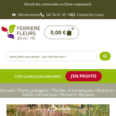
Aller
Retrait des commandes au Drive uniquement.
au
Déconnexion
04 74 01 05 74
Contactez-nous
contenu
0
Panier
0,00
€
Search
...
J’EN PROFITE
C’EST LE MOIS DES AGRUMES !
Accueil
/
Plants potagers
/
Plantes Aromatiques
/
Romarin -
Salvia rosmarinus
/ Romarin Abraxas