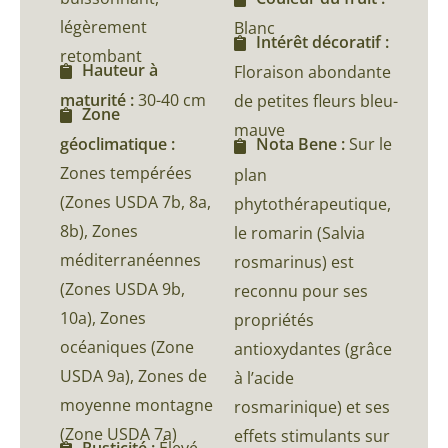
légèrement
Blanc
Intérêt décoratif :
retombant
Hauteur à
Floraison abondante
maturité :
30-40 cm
de petites fleurs bleu-
Zone
mauve
géoclimatique :
Nota Bene :
Sur le
Zones tempérées
plan
(Zones USDA 7b, 8a,
phytothérapeutique,
8b), Zones
le romarin (Salvia
méditerranéennes
rosmarinus) est
(Zones USDA 9b,
reconnu pour ses
10a), Zones
propriétés
océaniques (Zone
antioxydantes (grâce
USDA 9a), Zones de
à l’acide
moyenne montagne
rosmarinique) et ses
(Zone USDA 7a)
effets stimulants sur