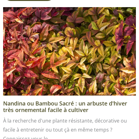
Nandina ou Bambou Sacré : un arbuste d'hiver
très ornemental facile à cultiver
À la recherche d'une plante résistante, décorative ou
facile à entretenir ou tout çà en même temps ?
Connaissez-vous le…