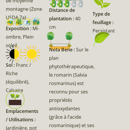
de moyenne
montagne (Zone
Distance de
Type de
USDA 7a)
plantation :
40
feuillage :
cm
Exposition :
Mi-
Persistant
ombre, Plein
soleil
Nota Bene :
Sur le
plan
Sol :
Franc /
phytothérapeutique,
Riche
le romarin (Salvia
(équilibré),
rosmarinus) est
Calcaire
reconnu pour ses
propriétés
antioxydantes
Emplacements
(grâce à l’acide
/ Utilisations :
rosmarinique) et ses
Jardinière, pot