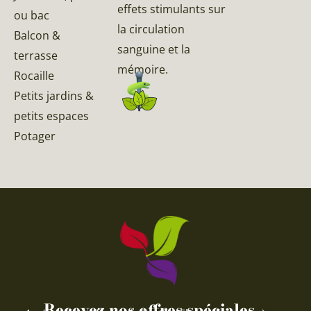
effets stimulants sur
ou bac
la circulation
Balcon &
sanguine et la
terrasse
mémoire.
Rocaille
Petits jardins &
petits espaces
Potager
Recevez nos offres spéciales...