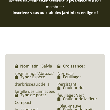
Accédez aux offres web Ferriere Fleurs réservées à nos
membres :
Inscrivez-vous au club des jardiniers en ligne !
Nom latin :
Salvia
Croissance :
rosmarinus 'Abraxas'
Normale
Type :
Espèce
Feuillage :
d’arbrisseaux de la
Persistant
Couleur du
famille des Lamiacées
Type de port :
feuillage :
Vert
Couleur de la fleur
Compact,
:
Bleu-mauve
buissonnant,
Couleur du fruit :