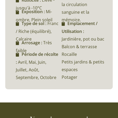
Rusticité :
Élevé -
la circulation
jusqu'à -10°C
Exposition :
Mi-
sanguine et la
ombre, Plein soleil
mémoire.
Type de sol :
Franc
Emplacement /
/ Riche (équilibré),
Utilisation :
Calcaire
Jardinière, pot ou bac
Arrosage :
Très
Balcon & terrasse
faible
Rocaille
Période de récolte
Petits jardins & petits
:
Avril, Mai, Juin,
espaces
Juillet, Août,
Potager
Septembre, Octobre