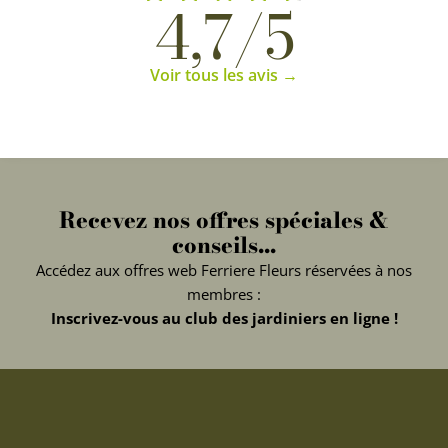
4,7/5
Voir tous les avis →
Recevez nos offres spéciales &
conseils...
Accédez aux offres web Ferriere Fleurs réservées à nos
membres :
Inscrivez-vous au club des jardiniers en ligne !