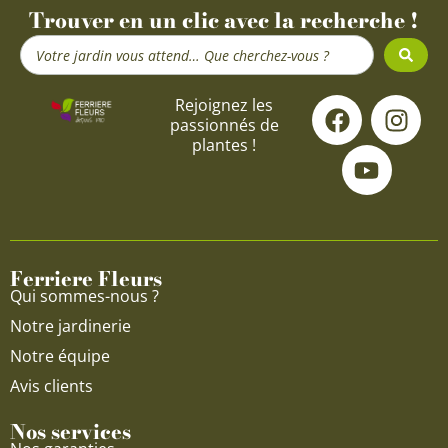
Trouver en un clic avec la recherche !
Search
...
F
Y
I
Rejoignez les
passionnés de
a
o
n
plantes !
c
u
s
e
t
t
b
u
a
o
b
g
o
e
r
Ferriere Fleurs
k
a
Qui sommes-nous ?
m
Notre jardinerie
Notre équipe
Avis clients
Nos services