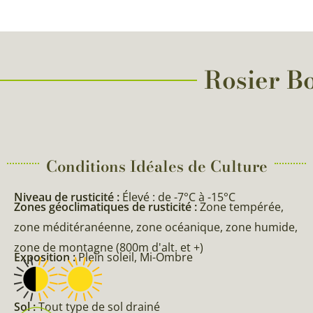
Rosier Bo
Conditions Idéales de Culture
Niveau de rusticité :
Élevé : de -7°C à -15°C
Zones géoclimatiques de rusticité :
Zone tempérée,
zone méditéranéenne, zone océanique, zone humide,
zone de montagne (800m d'alt. et +)
Exposition :
Plein soleil, Mi-Ombre
Sol :
Tout type de sol drainé