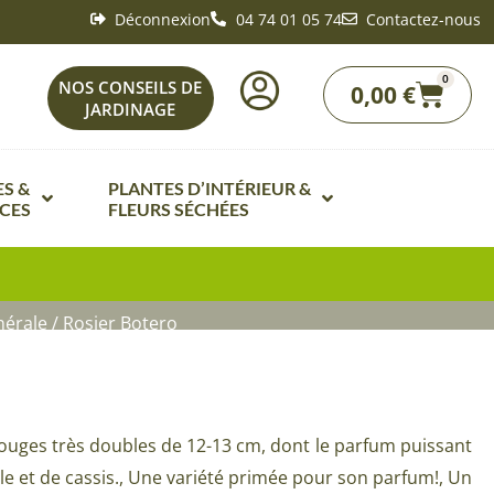
Déconnexion
04 74 01 05 74
Contactez-nous
0
Panie
NOS CONSEILS DE
0,00
€
JARDINAGE
S &
PLANTES D’INTÉRIEUR &
CES
FLEURS SÉCHÉES
e Fleurs de A à Z
Bonsaï intérieur
de fleurs par ambiances de
Fleurs séchées
nérale
/ Rosier Botero
Plante d’intérieur fleurie de A à Z
de fleurs en mélanges
nts
Plantes vertes d’intérieur de A à Z
e fleurs vivaces
Plantes carnivores
Potageres de A à Z
rouges très doubles de 12-13 cm, dont le parfum puissant
Mini plantes vertes
lle et de cassis., Une variété primée pour son parfum!, Un
ques