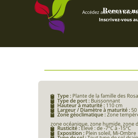
Recevez nos
Accédez aux offres web Fe
Inscrivez-vous au
Type :
Plante de la famille des Ros
Type de port :
Buissonnant
Hauteur à maturité :
110 cm
Largeur / Diamètre à maturité :
50
Zone géoclimatique :
Zone tempéré
zone océanique, zone humide, zone d
Rusticité :
Élevé : de -7°C à -15°C
Exposition :
Plein soleil, Mi-Ombre
Type de sol :
Tout type de sol drai