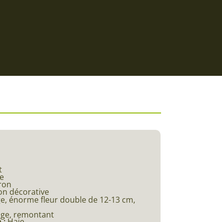
t
e
ron
on décorative
e, énorme fleur double de 12-13 cm,
uge, remontant
 :
Haie