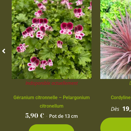
Indisponible actuellement
Géranium citronnelle – Pelargonium
Cordyline
citronellum
19
Dès
5,90
€
-
Pot de 13 cm
2 con
d