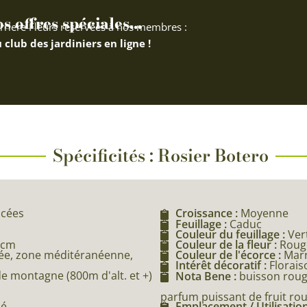
 offres spéciales...
rriere Fleurs réservées à nos membres :
 club des jardiniers en ligne !
Spécificités : Rosier Botero
acées
Croissance :
Moyenne
Feuillage :
Caduc
Couleur du feuillage :
Ver
 cm
Couleur de la fleur :
Roug
e, zone méditéranéenne,
Couleur de l'écorce :
Mar
Intérêt décoratif :
Florais
e montagne (800m d'alt. et +)
Nota Bene :
buisson roug
parfum puissant de fruit ro
né
Emplacement / Utilisation