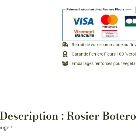
Rosiers à grosses fleurs
Semences
d’Antan
Rosiers parfumés
Bulbes de
Rosiers grimpants
Bulbes d
Retrait de votre commande au Dri
Garantie Ferriere Fleurs 100 % cro
Emballages renforcés pour végétau
Description : Rosier Boter
ouge !