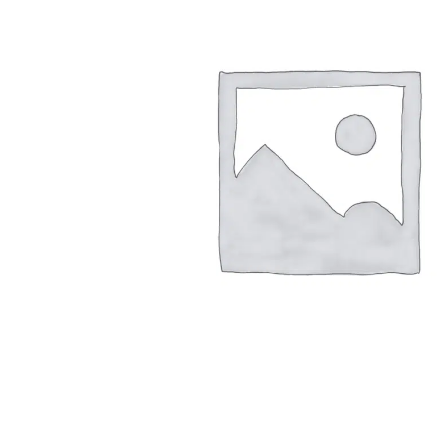
Arbustes de terre de bruyère
Plantes v
Plantes Grimpantes
Plantes v
Arbres fruitiers
Plantes v
Conifères
Plantes v
Plantes méditerranéennes et exotiques
Plantes vi
Rosiers
Plantes vi
remarqua
Plantes vi
Lavande 
Graminé