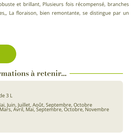
Plantes d’intérieur pour ombre
 robuste et brillant, Plusieurs fois récompensé, branches
& semences BIO
ées,, La floraison, bien remontante, se distingue par un
Plantes pour salle de bain
Potageres en mélange
Plantes de bureau
 pour gazon & prairie
Plantes d’intérieur dépolluantes
ert & Plantes utiles
Plantes d’intérieur colorées
ck
pour semis de printemps
Plantes tropicales d’intérieur
pour semis d’été
mations à retenir...
Plantes increvables
pour semis d’automne
 & Graines Spéciales Semis
de 3 L
ai, Juin, Juillet, Août, Septembre, Octobre
 & Graines Spéciales petit
Mars, Avril, Mai, Septembre, Octobre, Novembre
 & Graines Spéciales grand