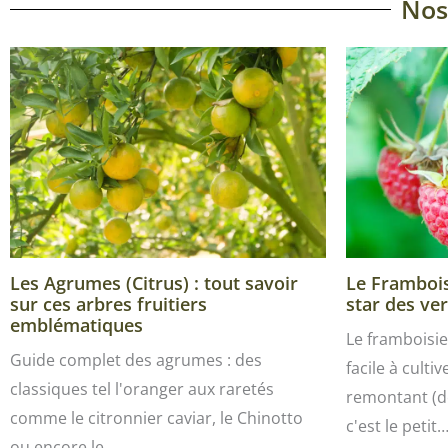
Nos
Les Agrumes (Citrus) : tout savoir
Le Framboisi
sur ces arbres fruitiers
star des ver
emblématiques
Le framboisie
Guide complet des agrumes : des
facile à culti
classiques tel l'oranger aux raretés
remontant (de
comme le citronnier caviar, le Chinotto
c'est le petit
ou encore le…