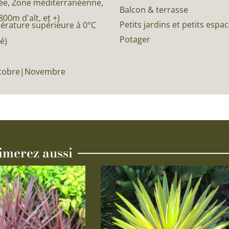
e, Zone méditerranéenne,
Balcon & terrasse
0m d'alt, et +)
Petits jardins et petits espa
pérature supérieure à 0°C
Potager
é)
ctobre|Novembre
imerez aussi
Ce
produit
a
plusieurs