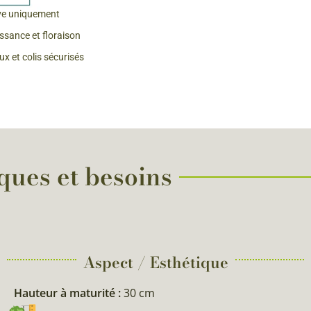
ve uniquement
 & Graines Spéciales Fraîcheur
issance et floraison
x et colis sécurisés
 fleurs de A à Z
u Potager
iques et besoins
Aspect / Esthétique
Hauteur à maturité :
30 cm