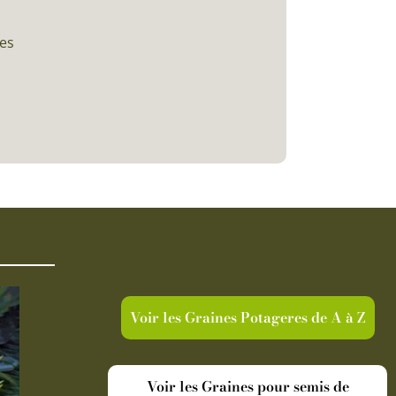
ces
Voir les Graines Potageres de A à Z
Voir les Graines pour semis de