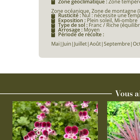
Zone géoclimatique :
Zone tempéré
Zone océanique, Zone de montagne (80
Rusticité :
Nul : nécessite une tem
Exposition :
Plein soleil, Mi-ombre
Type de sol :
Franc / Riche (équilibr
Arrosage :
Moyen
Période de récolte :
Mai|Juin|Juillet|Août|Septembre|O
Vous a