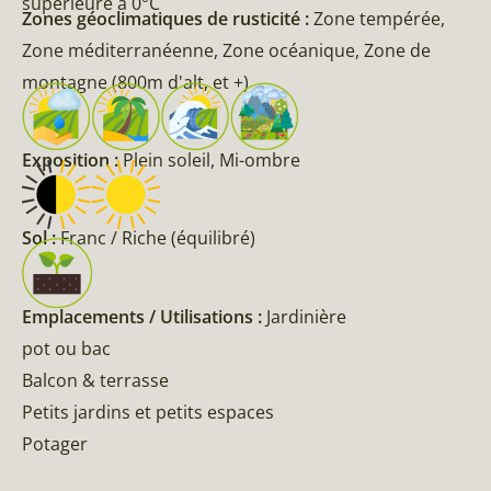
supérieure à 0°C
Zones géoclimatiques de rusticité :
Zone tempérée,
Zone méditerranéenne, Zone océanique, Zone de
montagne (800m d'alt, et +)
Exposition :
Plein soleil, Mi-ombre
Sol :
Franc / Riche (équilibré)
Emplacements / Utilisations :
Jardinière
pot ou bac
Balcon & terrasse
Petits jardins et petits espaces
Potager