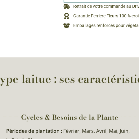
Rosiers à grosses fleurs
Retrait de votre commande au Dri
Semences
d’Antan
Garantie Ferriere Fleurs 100 % cro
Rosiers parfumés
Emballages renforcés pour végétau
Bulbes de
Rosiers grimpants
Bulbes d
pe laitue : ses caractérist
Cycles & Besoins de la Plante​
Périodes de plantation :
Février, Mars, Avril, Mai, Juin,