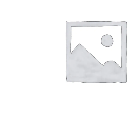
Arbustes de terre de bruyère
Plantes v
Plantes Grimpantes
Plantes v
Arbres fruitiers
Plantes v
Conifères
Plantes v
Plantes méditerranéennes et exotiques
Plantes vi
Rosiers
Plantes vi
remarqua
Plantes vi
Lavande 
Graminé