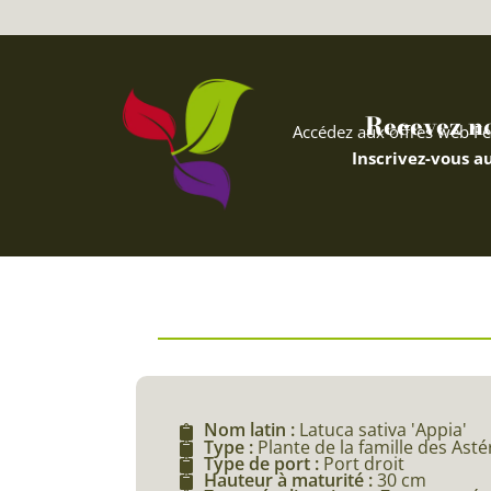
Recevez nos
Accédez aux offres web Fe
Inscrivez-vous au
Nom latin :
Latuca sativa 'Appia'
Type :
Plante de la famille des Ast
Type de port :
Port droit
Hauteur à maturité :
30 cm