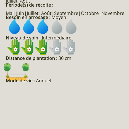
Juillet, Août
Période(s) de récolte :
Mai|Juin|Juillet|Août|Septembre|Octobre|Novembre
Besoin en arrosage :
Moyen
Niveau de soin :
Intermédiaire
Distance de plantation :
30 cm
Mode de vie :
Annuel