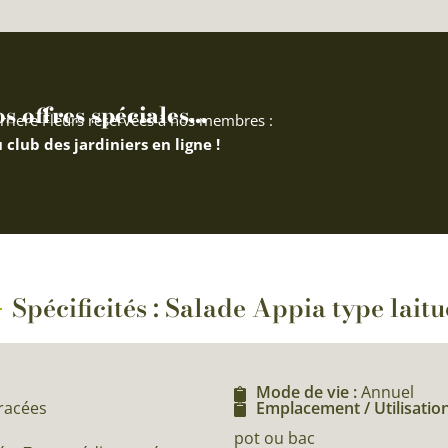
 offres spéciales...
rriere Fleurs réservées à nos membres :
 club des jardiniers en ligne !
Spécificités : Salade Appia type laitu
Mode de vie :
Annuel
éracées
Emplacement / Utilisation
pot ou bac