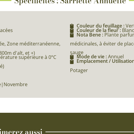
Spécificités : Sarriette Annuelle
Couleur du feuillage :
Ver
iacées
Couleur de la fleur :
Blan
Nota Bene :
Plante parfu
médicinales, à éviter de pl
e, Zone méditerranéenne,
sauge
0m d'alt, et +)
Mode de vie :
Annuel
pérature supérieure à 0°C
Emplacement / Utilisation
é)
Potager
re|Novembre
imerez aussi