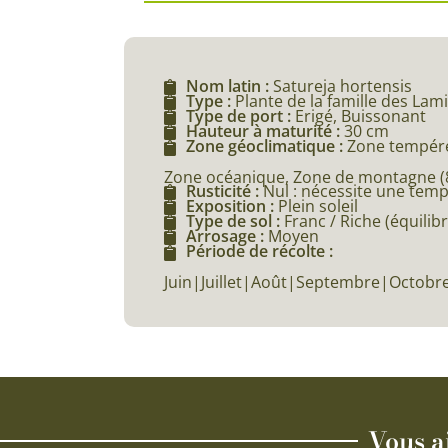
Nom latin :
Satureja hortensis
Type :
Plante de la famille des Lam
Type de port :
Erigé, Buissonant
Hauteur à maturité :
30 cm
Zone géoclimatique :
Zone tempéré
Zone océanique, Zone de montagne (80
Rusticité :
Nul : nécessite une tem
Exposition :
Plein soleil
Type de sol :
Franc / Riche (équilibr
Arrosage :
Moyen
Période de récolte :
Juin|Juillet|Août|Septembre|Octob
Vous a