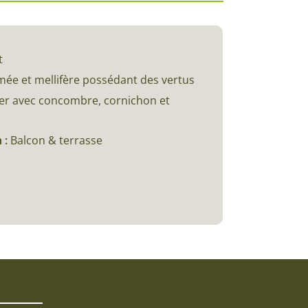
t
c
mée et mellifère possédant des vertus
acer avec concombre, cornichon et
 :
Balcon & terrasse