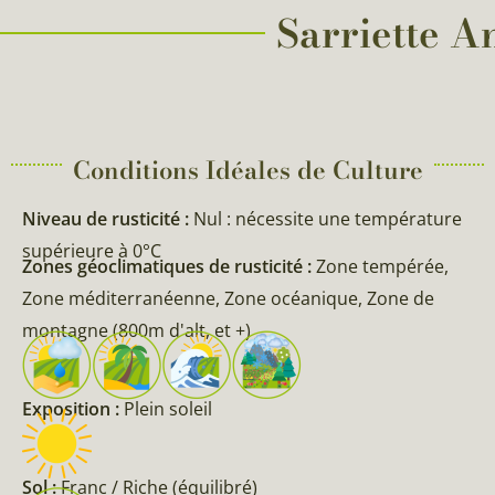
Sarriette An
Conditions Idéales de Culture
Niveau de rusticité :
Nul : nécessite une température
supérieure à 0°C
Zones géoclimatiques de rusticité :
Zone tempérée,
Zone méditerranéenne, Zone océanique, Zone de
montagne (800m d'alt, et +)
Exposition :
Plein soleil
Sol :
Franc / Riche (équilibré)