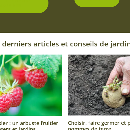
ditionnements
isponibles
 derniers articles et conseils de jardi
Choisir, faire germer et 
er : un arbuste fruitier
pommes de terre
gers et jardins