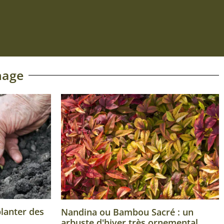
nage
planter des
Nandina ou Bambou Sacré : un
arbuste d'hiver très ornemental