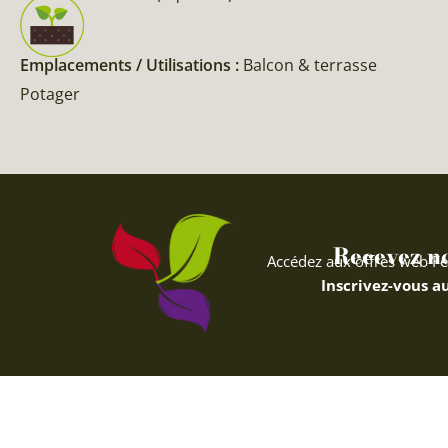
Emplacements / Utilisations :
Balcon & terrasse
Potager
Recevez nos
Accédez aux offres web Fe
Inscrivez-vous au