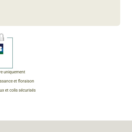
 & Graines Spéciales Fraîcheur
 fleurs de A à Z
u Potager
ve uniquement
issance et floraison
x et colis sécurisés