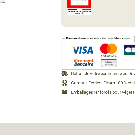
Rosiers à grosses fleurs
Semences
d’Antan
Rosiers parfumés
Bulbes de
Rosiers grimpants
Bulbes d
Retrait de votre commande au Dri
Garantie Ferriere Fleurs 100 % cro
Emballages renforcés pour végétau