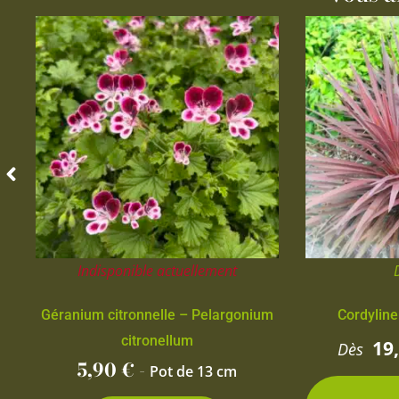
Indisponible actuellement
Géranium citronnelle – Pelargonium
Cordyline
citronellum
19
Dès
5,90
€
-
Pot de 13 cm