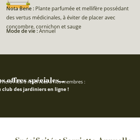
Nota Bene :
Plante parfumée et mellifère possédant
des vertus médicinales, à éviter de placer avec
concombre, cornichon et sauge
Mode de vie :
Annuel
 offres spéciales...
rriere Fleurs réservées à nos membres :
 club des jardiniers en ligne !