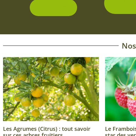
2 con
d
Découvrir
Nos
Les Agrumes (Citrus) : tout savoir
Le Framboisi
sur ces arbres fruitiers
star des ver