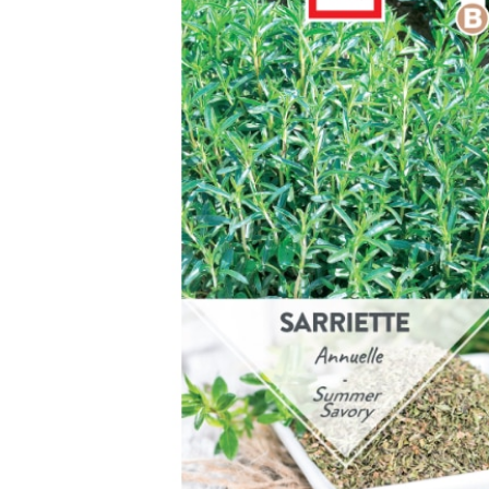
Arbustes de terre de bruyère
Plantes v
Plantes Grimpantes
Plantes v
Arbres fruitiers
Plantes v
Conifères
Plantes v
Plantes méditerranéennes et exotiques
Plantes vi
Rosiers
Plantes vi
remarqua
Plantes vi
Lavande 
Graminé