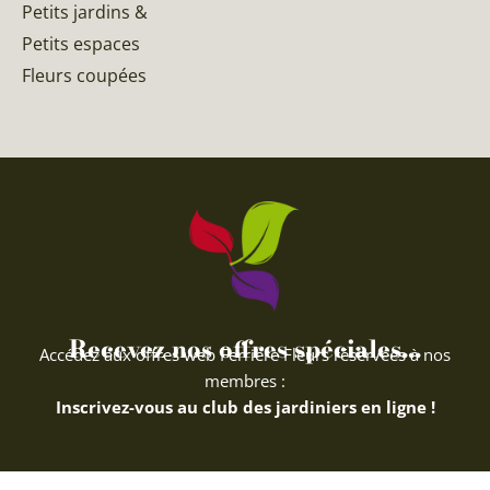
Petits jardins &
Petits espaces
Fleurs coupées
Recevez nos offres spéciales...
Accédez aux offres web Ferriere Fleurs réservées à nos
membres :
Inscrivez-vous au club des jardiniers en ligne !