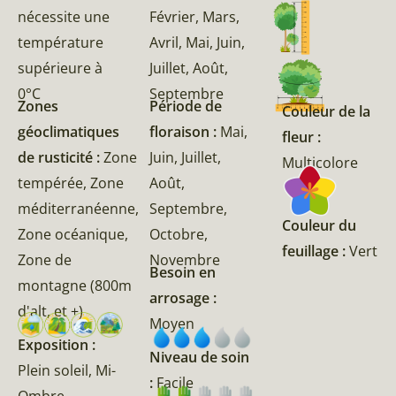
nécessite une
Février, Mars,
température
Avril, Mai, Juin,
supérieure à
Juillet, Août,
0°C
Septembre
Zones
Période de
Couleur de la
géoclimatiques
floraison :
Mai,
fleur :
de rusticité :
Zone
Juin, Juillet,
Multicolore
tempérée, Zone
Août,
méditerranéenne,
Septembre,
Couleur du
Zone océanique,
Octobre,
feuillage :
Vert
Zone de
Novembre
Besoin en
montagne (800m
arrosage :
d'alt, et +)
Moyen
Exposition :
Niveau de soin
Plein soleil, Mi-
:
Facile