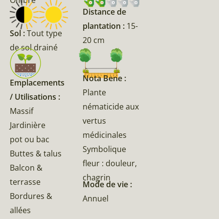
Ombre
Distance de
plantation :
15-
Sol :
Tout type
20 cm
de sol drainé
Nota Bene :
Emplacements
Plante
/ Utilisations :
nématicide aux
Massif
vertus
Jardinière
médicinales
pot ou bac
Symbolique
Buttes & talus
fleur : douleur,
Balcon &
chagrin
terrasse
Mode de vie :
Bordures &
Annuel
allées