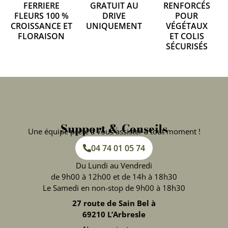
FERRIERE
GRATUIT AU
RENFORCÉS
FLEURS 100 %
DRIVE
POUR
CROISSANCE ET
UNIQUEMENT
VÉGÉTAUX
FLORAISON
ET COLIS
SÉCURISÉS
Support & Conseils
Une équipe prête à vous assister à tout moment !
04 74 01 05 74
Du Lundi au Vendredi
de 9h00 à 12h00 et de 14h à 18h30
Le Samedi en non-stop de 9h00 à 18h30
27 route de Sain Bel à
69210 L’Arbresle