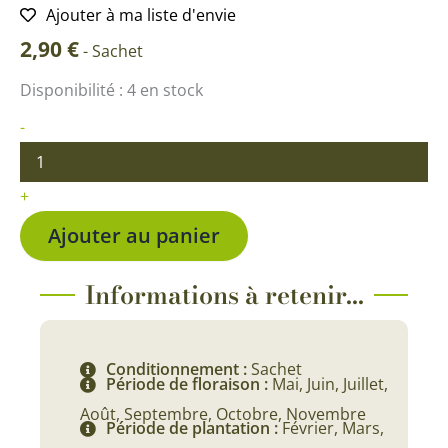
Ajouter à ma liste d'envie
2,90
€
-
Sachet
quantité
Disponibilité :
4 en stock
de
Souci
-
double
varié
+
Ajouter au panier
Informations à retenir...
Conditionnement :
Sachet
Période de floraison :
Mai, Juin, Juillet,
Août, Septembre, Octobre, Novembre
Période de plantation :
Février, Mars,