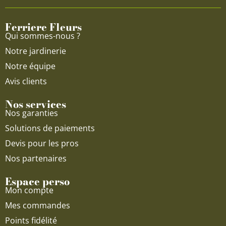
o
b
g
o
e
r
Ferriere Fleurs
k
a
Qui sommes-nous ?
m
Notre jardinerie
Notre équipe
Avis clients
Nos services
Nos garanties
Solutions de paiements
Devis pour les pros
Nos partenaires
Espace perso
Mon compte
Mes commandes
Points fidélité