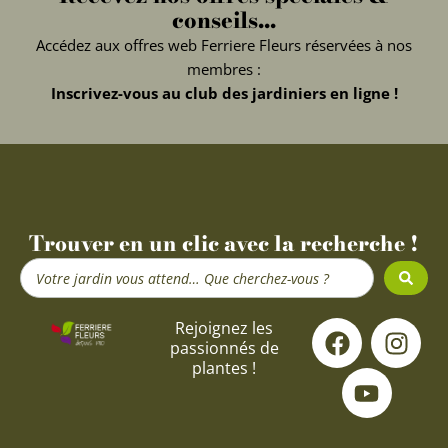
conseils...
Accédez aux offres web Ferriere Fleurs réservées à nos
membres :
Inscrivez-vous au club des jardiniers en ligne !
Trouver en un clic avec la recherche !
Search
...
F
Y
I
Rejoignez les
passionnés de
a
o
n
plantes !
c
u
s
e
t
t
b
u
a