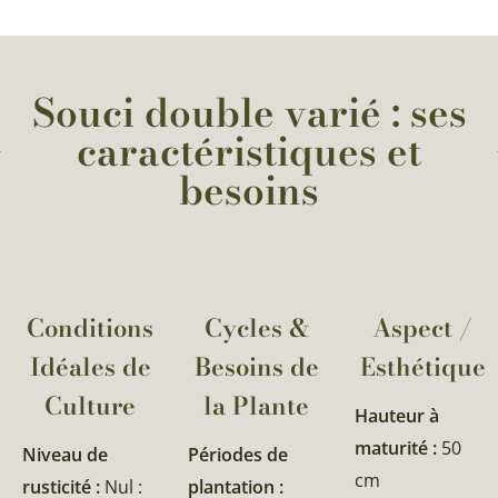
Souci double varié : ses
caractéristiques et
besoins
Conditions
Cycles &
Aspect /
Idéales de
Besoins de
Esthétique
Culture
la Plante​
Hauteur à
maturité :
50
Niveau de
Périodes de
cm
rusticité :
Nul :
plantation :