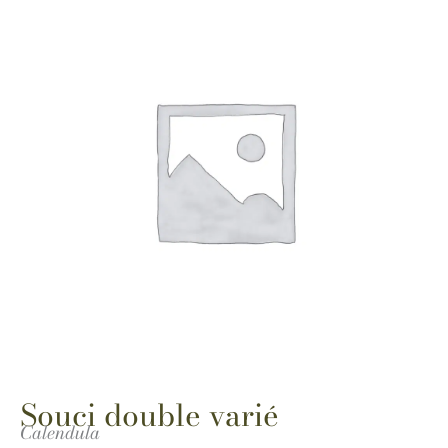
Souci double varié
Calendula