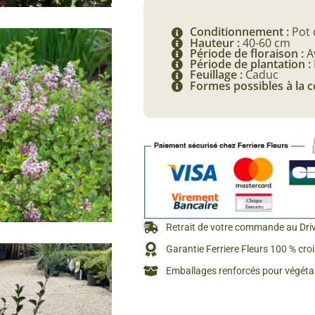
Rosiers à grosses fleurs
à
Semences
Conditionnement :
Pot 
d’Antan
22,90 €
Rosiers parfumés
Hauteur :
40-60 cm
Période de floraison :
A
Bulbes de
Période de plantation :
Rosiers grimpants
Feuillage :
Caduc
Formes possibles à la
Bulbes d
Retrait de votre commande au Dri
Garantie Ferriere Fleurs 100 % cro
Emballages renforcés pour végétau