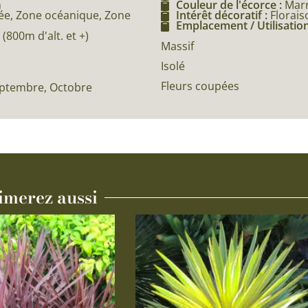
m
Couleur de l'écorce :
Mar
e, Zone océanique, Zone
Intérêt décoratif :
Florais
Emplacement / Utilisation
800m d'alt. et +)
Massif
Isolé
Fleurs coupées
Septembre, Octobre
imerez aussi
Ce
produit
a
plusieurs
variations.