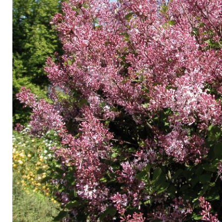
Arbustes de terre de bruyère
Plantes v
Plantes Grimpantes
Plantes v
Arbres fruitiers
Plantes v
Conifères
Plantes v
Plantes méditerranéennes et exotiques
Plantes vi
Rosiers
Plantes vi
remarqua
Plantes vi
Lavande 
Graminé