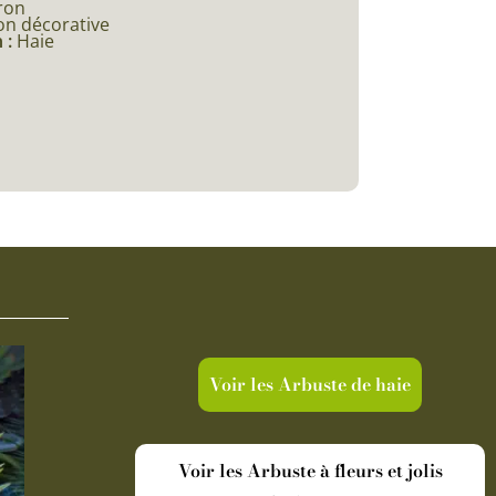
ron
on décorative
 :
Haie
Voir les Arbuste de haie
Voir les Arbuste à fleurs et jolis