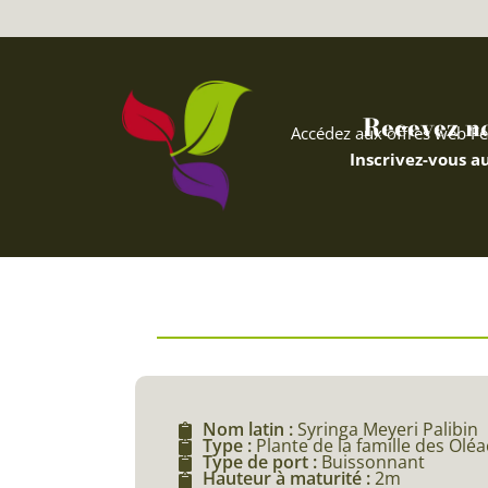
Recevez nos
Accédez aux offres web Fe
Inscrivez-vous au
Nom latin :
Syringa Meyeri Palibin
Type :
Plante de la famille des Olé
Type de port :
Buissonnant
Hauteur à maturité :
2m