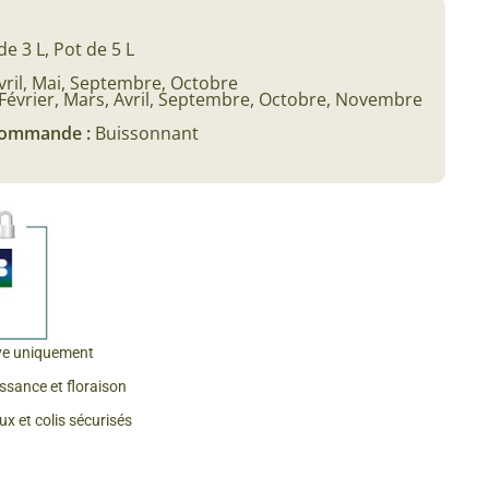
 & Graines Spéciales Fraîcheur
de 3 L, Pot de 5 L
vril, Mai, Septembre, Octobre
 fleurs de A à Z
Février, Mars, Avril, Septembre, Octobre, Novembre
 commande :
Buissonnant
u Potager
ve uniquement
issance et floraison
x et colis sécurisés