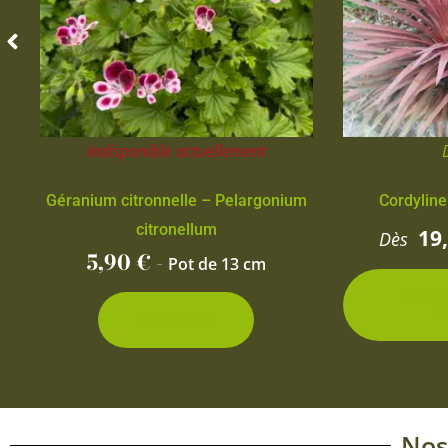
Indisponible actuellement
Géranium citronnelle – Pelargonium
Cordyline
citronellum
19
Dès
5,90
€
-
Pot de 13 cm
2 con
d
Découvrir
Nos