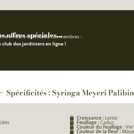
 offres spéciales...
rriere Fleurs réservées à nos membres :
 club des jardiniers en ligne !
Spécificités : Syringa Meyeri Palibi
Croissance :
Lente
acées
Feuillage :
Caduc
Couleur du feuillage :
Ver
Couleur de la fleur :
Mauv