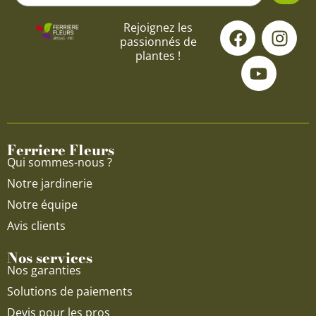
F
Y
I
Rejoignez les
passionnés de
a
o
n
plantes !
c
u
s
e
t
t
b
u
a
o
b
g
o
e
r
Ferriere Fleurs
k
a
Qui sommes-nous ?
m
Notre jardinerie
Notre équipe
Avis clients
Nos services
Nos garanties
Solutions de paiements
Devis pour les pros