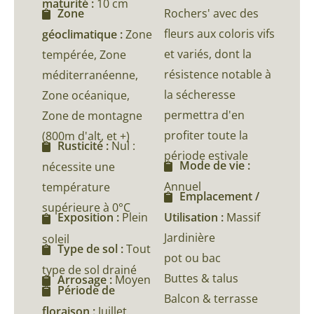
maturité :
10 cm
Rochers' avec des
Zone
fleurs aux coloris vifs
géoclimatique :
Zone
et variés, dont la
tempérée, Zone
résistence notable à
méditerranéenne,
la sécheresse
Zone océanique,
permettra d'en
Zone de montagne
profiter toute la
(800m d'alt, et +)
Rusticité :
Nul :
période estivale
Mode de vie :
nécessite une
Annuel
température
Emplacement /
supérieure à 0°C
Utilisation :
Massif
Exposition :
Plein
Jardinière
soleil
Type de sol :
Tout
pot ou bac
type de sol drainé
Buttes & talus
Arrosage :
Moyen
Période de
Balcon & terrasse
floraison :
Juillet,