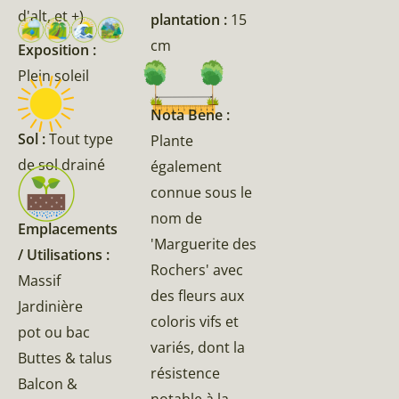
d'alt, et +)
plantation :
15
cm
Exposition :
Plein soleil
Nota Bene :
Sol :
Tout type
Plante
de sol drainé
également
connue sous le
nom de
Emplacements
'Marguerite des
/ Utilisations :
Rochers' avec
Massif
des fleurs aux
Jardinière
coloris vifs et
pot ou bac
variés, dont la
Buttes & talus
résistence
Balcon &
notable à la