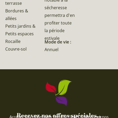
terrasse
sécheresse
Bordures &
permettra d'en
allées
profiter toute
Petits jardins &
la période
Petits espaces
estivale
Rocaille
Mode de vie :
Couvre-sol
Annuel
Recevez nos offres spéciales...
Accédez aux offres web Ferriere Fleurs réservées à nos