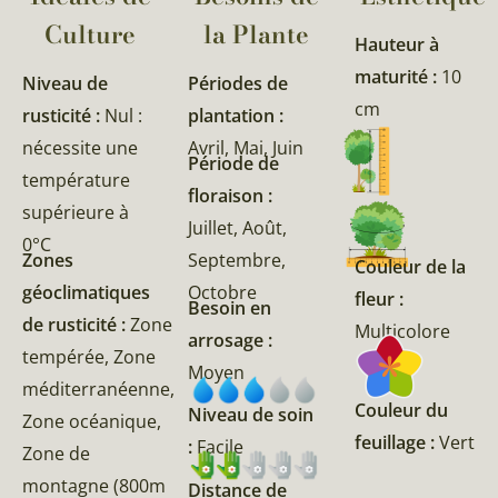
Culture
la Plante​
Hauteur à
maturité :
10
Niveau de
Périodes de
cm
rusticité :
Nul :
plantation :
nécessite une
Avril, Mai, Juin
Période de
température
floraison :
supérieure à
Juillet, Août,
0°C
Zones
Septembre,
Couleur de la
géoclimatiques
Octobre
fleur :
Besoin en
de rusticité :
Zone
Multicolore
arrosage :
tempérée, Zone
Moyen
méditerranéenne,
Couleur du
Niveau de soin
Zone océanique,
feuillage :
Vert
:
Facile
Zone de
montagne (800m
Distance de