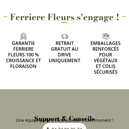
Ferriere Fleurs s'engage !
GARANTIE
RETRAIT
EMBALLAGES
FERRIERE
GRATUIT AU
RENFORCÉS
FLEURS 100 %
DRIVE
POUR
CROISSANCE ET
UNIQUEMENT
VÉGÉTAUX
FLORAISON
ET COLIS
SÉCURISÉS
Support & Conseils
Une équipe prête à vous assister à tout moment !