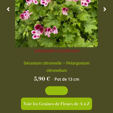
Indisponible actuellement
Géranium citronnelle – Pelargonium
citronellum
5,90
€
-
Pot de 13 cm
Découvrir
Voir les Graines de Fleurs de A à Z