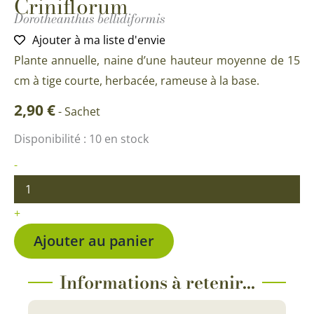
Criniflorum
Dorotheanthus bellidiformis
Ajouter à ma liste d'envie
Plante annuelle, naine d’une hauteur moyenne de 15
cm à tige courte, herbacée, rameuse à la base.
2,90
€
-
Sachet
quantité
Disponibilité :
10 en stock
de
Tapis
-
Magique
Ficoide
Criniflorum
+
Ajouter au panier
Informations à retenir...