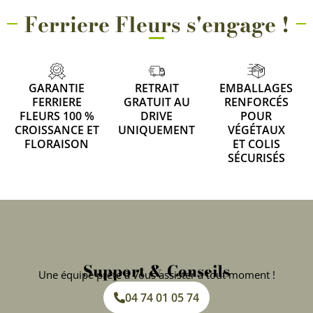
Ferriere Fleurs s'engage !
GARANTIE
RETRAIT
EMBALLAGES
FERRIERE
GRATUIT AU
RENFORCÉS
FLEURS 100 %
DRIVE
POUR
CROISSANCE ET
UNIQUEMENT
VÉGÉTAUX
FLORAISON
ET COLIS
SÉCURISÉS
Support & Conseils
Une équipe prête à vous assister à tout moment !
04 74 01 05 74