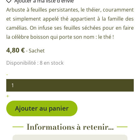
Ajouter à ma liste d'envie
Arbuste à feuilles persistantes, le théier, couramment
et simplement appelé thé appartient à la famille des
camélias. On infuse ses feuilles séchées pour en faire
la célèbre boisson qui porte son nom : le thé !
4,80
€
-
Sachet
quantité
Disponibilité :
8 en stock
de
Thé
-
BIO
+
Ajouter au panier
Informations à retenir...