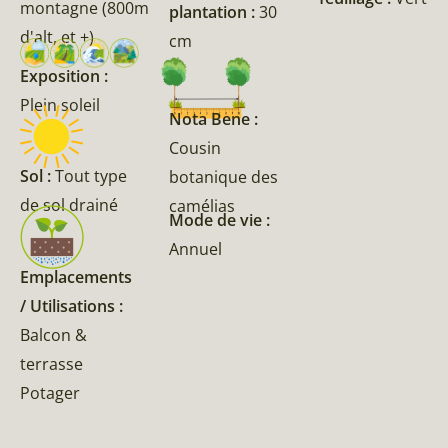
montagne (800m
plantation :
30
d'alt, et +)
cm
Exposition :
Plein soleil
Nota Bene :
Cousin
Sol :
Tout type
botanique des
de sol drainé
camélias
Mode de vie :
Annuel
Emplacements
/ Utilisations :
Balcon &
terrasse
Potager