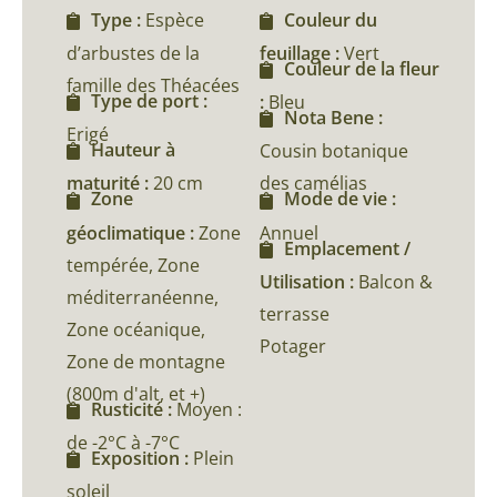
Type :
Espèce
Couleur du
d’arbustes de la
feuillage :
Vert
Couleur de la fleur
famille des Théacées
Type de port :
:
Bleu
Nota Bene :
Erigé
Hauteur à
Cousin botanique
maturité :
20 cm
des camélias
Zone
Mode de vie :
géoclimatique :
Zone
Annuel
Emplacement /
tempérée, Zone
Utilisation :
Balcon &
méditerranéenne,
terrasse
Zone océanique,
Potager
Zone de montagne
(800m d'alt, et +)
Rusticité :
Moyen :
de -2°C à -7°C
Exposition :
Plein
soleil