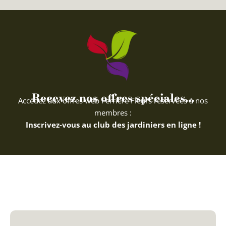
Recevez nos offres spéciales...
Accédez aux offres web Ferriere Fleurs réservées à nos
membres :
Inscrivez-vous au club des jardiniers en ligne !