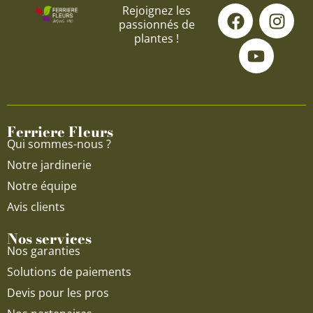
F
Y
I
Rejoignez les
passionnés de
a
o
n
plantes !
c
u
s
e
t
t
b
u
a
o
b
g
o
e
r
Ferriere Fleurs
k
a
Qui sommes-nous ?
m
Notre jardinerie
Notre équipe
Avis clients
Nos services
Nos garanties
Solutions de paiements
Devis pour les pros