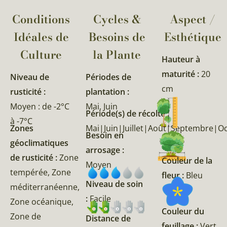
Conditions
Cycles &
Aspect /
Idéales de
Besoins de
Esthétique
Culture
la Plante​
Hauteur à
maturité :
20
Niveau de
Périodes de
cm
rusticité :
plantation :
Moyen : de -2°C
Mai, Juin
Période(s) de récolte :
à -7°C
Zones
Mai|Juin|Juillet|Août|Septembre|
Besoin en
géoclimatiques
arrosage :
de rusticité :
Zone
Couleur de la
Moyen
tempérée, Zone
fleur :
Bleu
Niveau de soin
méditerranéenne,
:
Facile
Zone océanique,
Couleur du
Zone de
Distance de
feuillage :
Vert