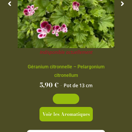
Indisponible actuellement
Géranium citronnelle – Pelargonium
citronellum
5,90
€
-
Pot de 13 cm
Découvrir
Voir les Aromatiques