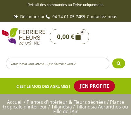
Aller
Retrait des commandes au Drive uniquement.
au
Déconnexion
04 74 01 05 74
Contactez-nous
contenu
0
Panier
0,00
€
Search
...
J’EN PROFITE
C’EST LE MOIS DES AGRUMES !
Accueil
/
Plantes d'intérieur & Fleurs séchées
/
Plante
tropicale d'intérieur
/
Tillandsia
/ Tillandsia Aeranthos ou
Fille de l’Air