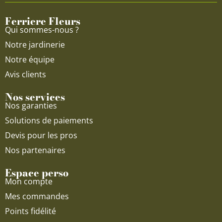
o
e
r
Ferriere Fleurs
k
a
Qui sommes-nous ?
m
Notre jardinerie
Notre équipe
Avis clients
Nos services
Nos garanties
Solutions de paiements
Devis pour les pros
Nos partenaires
Espace perso
Mon compte
Mes commandes
Points fidélité