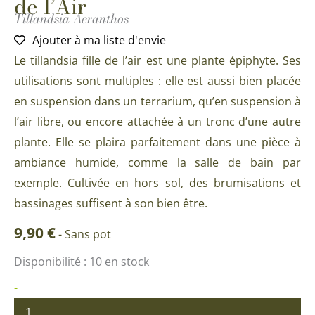
de l’Air
Tillandsia Aeranthos
Ajouter à ma liste d'envie
Le tillandsia fille de l’air est une plante épiphyte. Ses
utilisations sont multiples : elle est aussi bien placée
en suspension dans un terrarium, qu’en suspension à
l’air libre, ou encore attachée à un tronc d’une autre
plante. Elle se plaira parfaitement dans une pièce à
ambiance humide, comme la salle de bain par
exemple. Cultivée en hors sol, des brumisations et
bassinages suffisent à son bien être.
9,90
€
-
Sans pot
quantité
Disponibilité :
10 en stock
de
Tillandsia
-
Aeranthos
ou