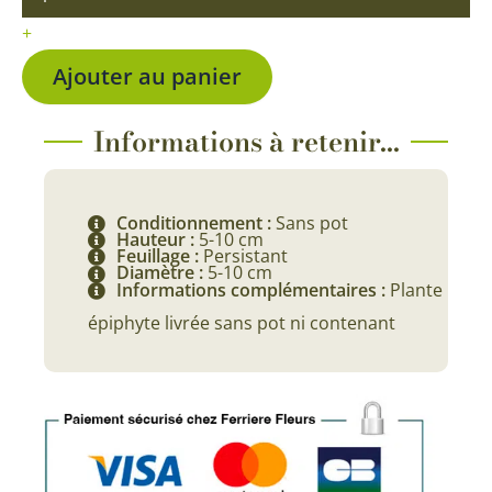
Fille
+
de
l'Air
Ajouter au panier
Informations à retenir...
Conditionnement :
Sans pot
Hauteur :
5-10 cm
Feuillage :
Persistant
Diamètre :
5-10 cm
Informations complémentaires :
Plante
épiphyte livrée sans pot ni contenant