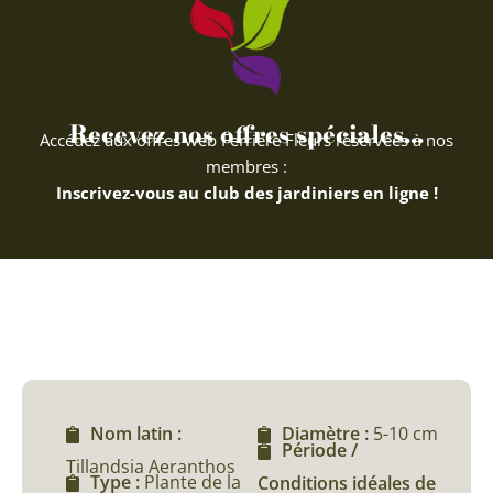
Recevez nos offres spéciales...
Accédez aux offres web Ferriere Fleurs réservées à nos
membres :
Inscrivez-vous au club des jardiniers en ligne !
Nom latin :
Diamètre :
5-10 cm
Période /
Tillandsia Aeranthos
Type :
Plante de la
Conditions idéales de