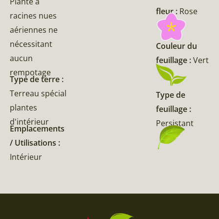
Plante à
fleur :
Rose
racines nues
aériennes ne
nécessitant
Couleur du
aucun
feuillage :
Vert
rempotage
Type de terre :
Terreau spécial
Type de
plantes
feuillage :
d'intérieur
Persistant
Emplacements
/ Utilisations :
Intérieur