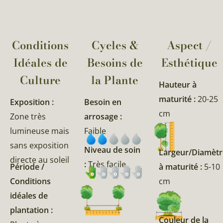
Conditions
Cycles &
Aspect /
Idéales de
Besoins de
Esthétique
Culture
la Plante​
Hauteur à
maturité :
20-25
Exposition :
Besoin en
cm
Zone très
arrosage :
lumineuse mais
Faible
sans exposition
Niveau de soin
Largeur/Diamètr
directe au soleil
:
Très facile
Période /
à maturité :
5-10
Conditions
cm
idéales de
plantation :
Couleur de la