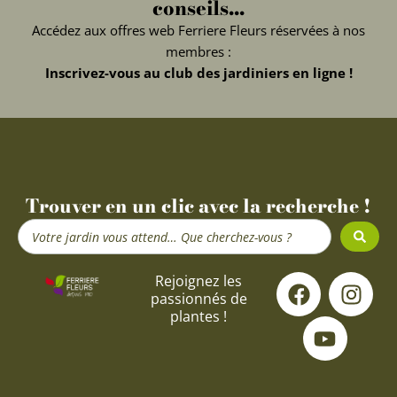
conseils...
Accédez aux offres web Ferriere Fleurs réservées à nos
membres :
Inscrivez-vous au club des jardiniers en ligne !
Trouver en un clic avec la recherche !
Search
...
F
Y
I
Rejoignez les
passionnés de
a
o
n
plantes !
c
u
s
e
t
t
b
u
a
o
b
g