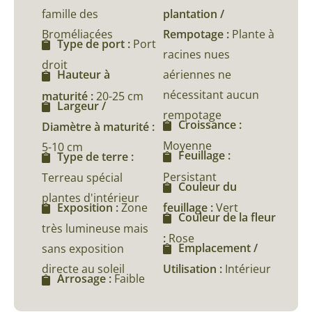
famille des
plantation /
Broméliacées
Rempotage :
Plante à
Type de port :
Port
racines nues
droit
aériennes ne
Hauteur à
nécessitant aucun
maturité :
20-25 cm
Largeur /
rempotage
Croissance :
Diamètre à maturité :
Moyenne
5-10 cm
Feuillage :
Type de terre :
Persistant
Terreau spécial
Couleur du
plantes d'intérieur
feuillage :
Vert
Exposition :
Zone
Couleur de la fleur
très lumineuse mais
:
Rose
Emplacement /
sans exposition
directe au soleil
Utilisation :
Intérieur
Arrosage :
Faible