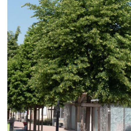
Arbustes de terre de bruyère
Plantes v
Plantes Grimpantes
Plantes v
Arbres fruitiers
Plantes v
Conifères
Plantes v
Plantes méditerranéennes et exotiques
Plantes vi
Rosiers
Plantes vi
remarqua
Plantes vi
Lavande 
Graminé