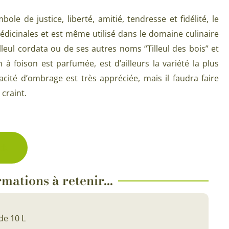
Plantes d’intérieur pour ombre
& semences BIO
le de justice, liberté, amitié, tendresse et fidélité, le
Plantes pour salle de bain
médicinales et est même utilisé dans le domaine culinaire
Potageres en mélange
Plantes de bureau
Tilleul cordata ou de ses autres noms “Tilleul des bois” et
 pour gazon & prairie
on à foison est parfumée, est d’ailleurs la variété la plus
Plantes d’intérieur dépolluantes
ert & Plantes utiles
pacité d’ombrage est très appréciée, mais il faudra faire
Plantes d’intérieur colorées
 craint.
pour semis de printemps
Plantes tropicales d’intérieur
pour semis d’été
Plantes increvables
pour semis d’automne
ck
 & Graines Spéciales Semis
mations à retenir...
 & Graines Spéciales petit
 & Graines Spéciales grand
de 10 L