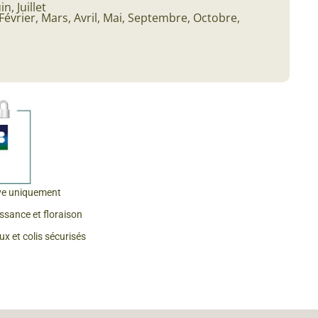
in, Juillet
Février, Mars, Avril, Mai, Septembre, Octobre,
 & Graines Spéciales Fraîcheur
 fleurs de A à Z
u Potager
ve uniquement
issance et floraison
x et colis sécurisés