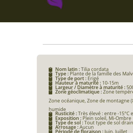
Nom latin :
Tilia cordata
Type :
Plante de la famille des Mal
Type de port :
Erigé
Hauteur à maturité :
10-15m
Largeur / Diamètre à maturité :
50
Zone géoclimatique :
Zone tempéré
Zone océanique, Zone de montagne (80
humide
Rusticité :
Très élevé : entre -15°C 
Exposition :
Plein soleil, Mi-Ombre
Type de sol :
Tout type de sol drai
Arrosage :
Aucun
Période de floraison :
Juin, Juillet