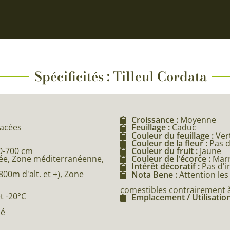
Spécificités : Tilleul Cordata
Croissance :
Moyenne
vacées
Feuillage :
Caduc
Couleur du feuillage :
Ver
Couleur de la fleur :
Pas d
0-700 cm
Couleur du fruit :
Jaune
e, Zone méditerranéenne,
Couleur de l'écorce :
Mar
Intérêt décoratif :
Pas d'i
0m d'alt. et +), Zone
Nota Bene :
Attention les
comestibles contrairement à 
et -20°C
Emplacement / Utilisation
né