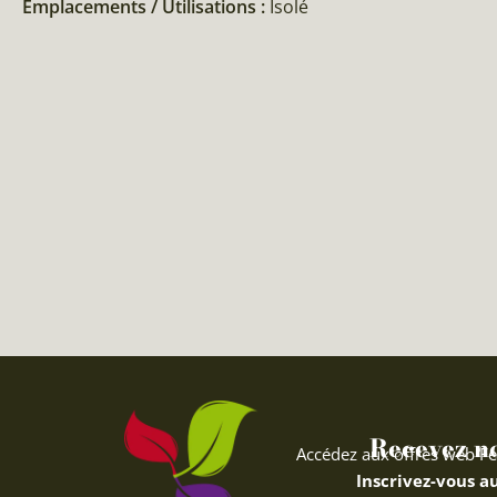
Emplacements / Utilisations :
Isolé
Recevez nos
Accédez aux offres web Fe
Inscrivez-vous au