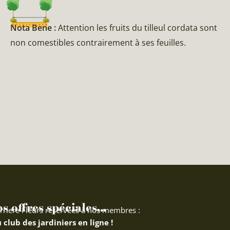
Nota Bene :
Attention les fruits du tilleul cordata sont
non comestibles contrairement à ses feuilles.
 offres spéciales...
rriere Fleurs réservées à nos membres :
 club des jardiniers en ligne !