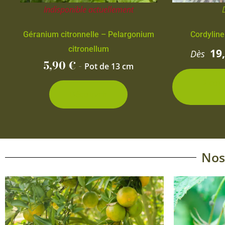
Indisponible actuellement
Géranium citronnelle – Pelargonium
Cordyline
citronellum
19
Dès
5,90
€
-
Pot de 13 cm
2 con
d
Découvrir
Nos