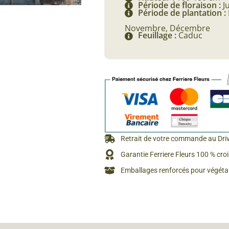
Période de floraison :
Ju
Rosiers à grosses fleurs
Période de plantation :
Semences
d’Antan
Novembre, Décembre
Rosiers parfumés
Feuillage :
Caduc
Bulbes de
Rosiers grimpants
Bulbes d
Retrait de votre commande au Dri
Garantie Ferriere Fleurs 100 % cro
Emballages renforcés pour végétau