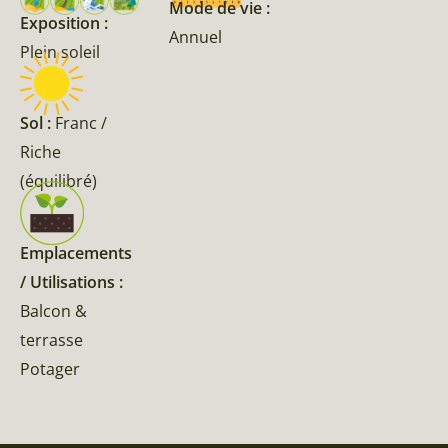
Mode de vie :
Exposition :
Annuel
Plein soleil
Sol :
Franc /
Riche
(équilibré)
Emplacements
/ Utilisations :
Balcon &
terrasse
Potager