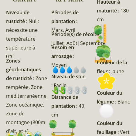
Hauteur à
maturité :
180
Niveau de
Périodes de
cm
rusticité :
Nul :
plantation :
nécessite une
Mars, Avril
Période(s) de récolte :
température
Juillet|Août|Septembre
Besoin en
supérieure à
arrosage :
0°C
Zones
Couleur de la
Moyen
géoclimatiques
fleur :
Jaune
Niveau de soin
de rusticité :
Zone
:
Facile
tempérée, Zone
Couleur du
méditerranéenne,
Distance de
légume :
Blanc
Zone océanique,
plantation :
40
Zone de
cm
montagne (800m
Couleur du
d'alt, et +)
feuillage :
Vert