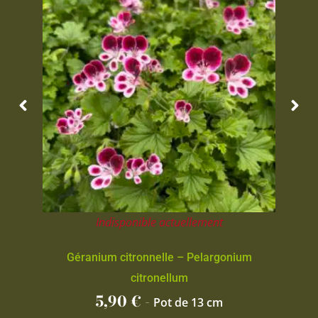
Indisponible actuellement
Géranium citronnelle – Pelargonium
citronellum
5,90
€
-
Pot de 13 cm