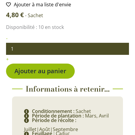
Ajouter à ma liste d'envie
4,80
€
-
Sachet
quantité
Disponibilité :
10 en stock
de
Tomate
-
Beauté
Blanche
BIO
+
Ajouter au panier
Informations à retenir...
Conditionnement :
Sachet
Période de plantation :
Mars, Avril
Période de récolte :
Juillet|Août|Septembre
Feuillage :
Caduc