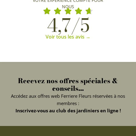
VOTRE EXPÉRIENCE COMPTE POUR
NOUS
4,7/5
Voir tous les avis →
Recevez nos offres spéciales &
conseils...
Accédez aux offres web Ferriere Fleurs réservées à nos
membres :
Inscrivez-vous au club des jardiniers en ligne !