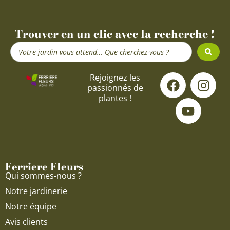
Trouver en un clic avec la recherche !
Search
...
F
Y
I
Rejoignez les
passionnés de
a
o
n
plantes !
c
u
s
e
t
t
b
u
a
o
b
g
o
e
r
Ferriere Fleurs
k
a
Qui sommes-nous ?
m
Notre jardinerie
Notre équipe
Avis clients