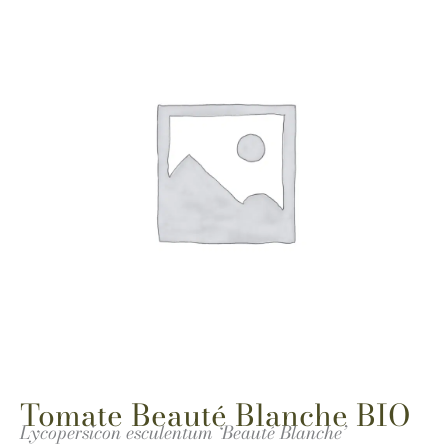
Tomate Beauté Blanche BIO
Lycopersicon esculentum ‘Beauté Blanche’