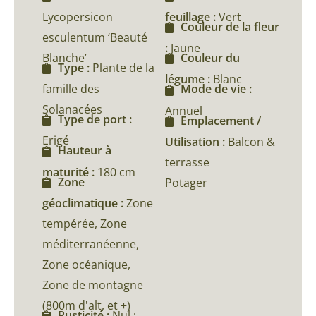
Lycopersicon
feuillage :
Vert
Couleur de la fleur
esculentum ‘Beauté
:
Jaune
Blanche’
Couleur du
Type :
Plante de la
légume :
Blanc
famille des
Mode de vie :
Solanacées
Annuel
Type de port :
Emplacement /
Erigé
Utilisation :
Balcon &
Hauteur à
terrasse
maturité :
180 cm
Zone
Potager
géoclimatique :
Zone
tempérée, Zone
méditerranéenne,
Zone océanique,
Zone de montagne
(800m d'alt, et +)
Rusticité :
Nul :