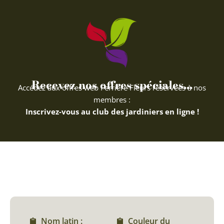
Recevez nos offres spéciales...
Accédez aux offres web Ferriere Fleurs réservées à nos
membres :
Inscrivez-vous au club des jardiniers en ligne !
Nom latin :
Couleur du