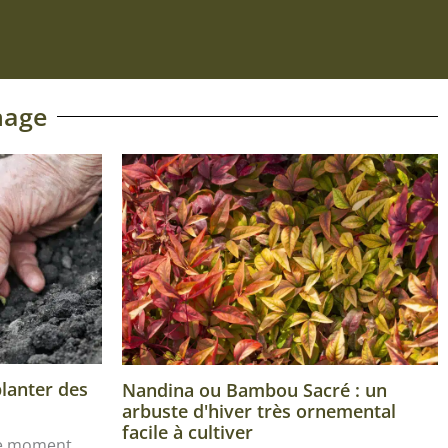
nage
planter des
Nandina ou Bambou Sacré : un
arbuste d'hiver très ornemental
facile à cultiver
le moment