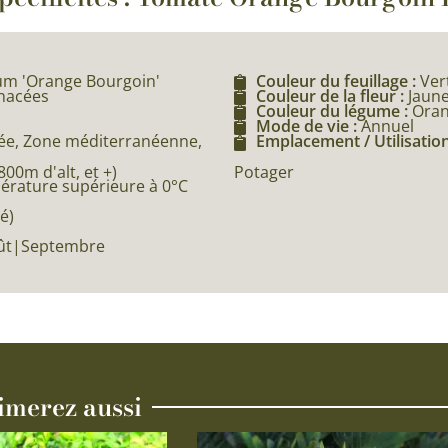
um 'Orange Bourgoin'
Couleur du feuillage :
Ver
anacées
Couleur de la fleur :
Jaun
Couleur du légume :
Ora
Mode de vie :
Annuel
e, Zone méditerranéenne,
Emplacement / Utilisation
0m d'alt, et +)
Potager
pérature supérieure à 0°C
é)
Août|Septembre
imerez aussi
Ce