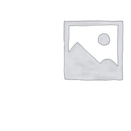
Arbustes de terre de bruyère
Plantes v
Plantes Grimpantes
Plantes v
Arbres fruitiers
Plantes v
Conifères
Plantes v
Plantes méditerranéennes et exotiques
Plantes vi
Rosiers
Plantes vi
remarqua
Plantes vi
Lavande 
Graminé