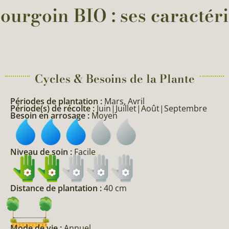
urgoin BIO : ses caractéris
Cycles & Besoins de la Plante​
Périodes de plantation :
Mars, Avril
Période(s) de récolte :
Juin|Juillet|Août|Septembre
Besoin en arrosage :
Moyen
Niveau de soin :
Facile
Distance de plantation :
40 cm
Mode de vie :
Annuel