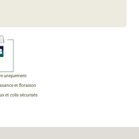
 & Graines Spéciales Fraîcheur
 fleurs de A à Z
u Potager
ve uniquement
issance et floraison
x et colis sécurisés