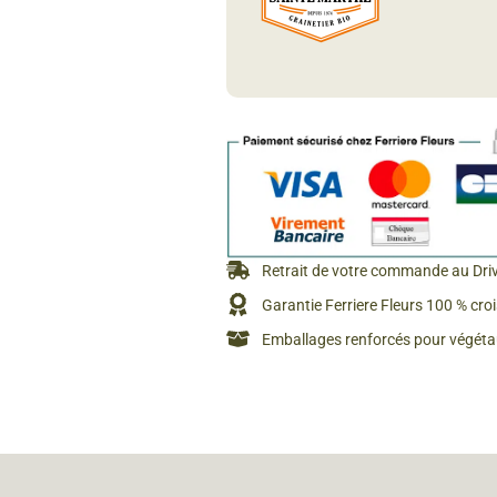
Rosiers à grosses fleurs
Semences
d’Antan
Rosiers parfumés
Bulbes de
Rosiers grimpants
Bulbes d
Retrait de votre commande au Dri
Garantie Ferriere Fleurs 100 % cro
Emballages renforcés pour végétau