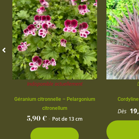
Indisponible actuellement
Géranium citronnelle – Pelargonium
Cordyline
citronellum
19
Dès
5,90
€
-
Pot de 13 cm
2 con
d
Découvrir