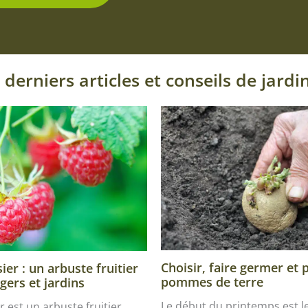
 derniers articles et conseils de jardi
Choisir, faire germer et 
er : un arbuste fruitier
pommes de terre
gers et jardins
Le début du printemps est 
r est un arbuste fruitier