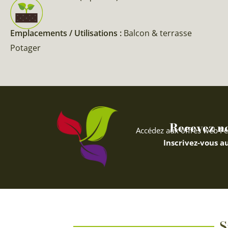
Emplacements / Utilisations :
Balcon & terrasse
Potager
Recevez nos
Accédez aux offres web Fe
Inscrivez-vous au
S