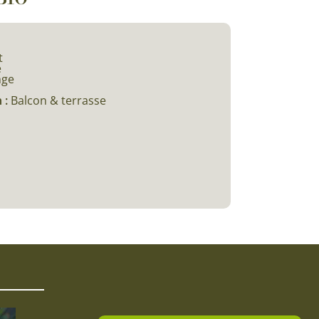
t
e
nge
 :
Balcon & terrasse