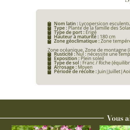
Nom latin :
Lycopersicon esculent
Type :
Plante de la famille des Sol
Type de port :
Erigé
Hauteur à maturité :
180 cm
Zone géoclimatique :
Zone tempéré
Zone océanique, Zone de montagne (80
Rusticité :
Nul : nécessite une tem
Exposition :
Plein soleil
Type de sol :
Franc / Riche (équilibr
Arrosage :
Moyen
Période de récolte :
Juin|Juillet|
Vous a