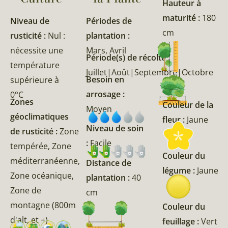
Hauteur à
maturité :
180
Niveau de
Périodes de
cm
rusticité :
Nul :
plantation :
nécessite une
Mars, Avril
Période(s) de récolte :
température
Juillet|Août|Septembre|Octobre
Besoin en
supérieure à
arrosage :
0°C
Zones
Couleur de la
Moyen
géoclimatiques
fleur :
Jaune
Niveau de soin
de rusticité :
Zone
:
Facile
tempérée, Zone
Couleur du
méditerranéenne,
Distance de
légume :
Jaune
Zone océanique,
plantation :
40
Zone de
cm
montagne (800m
Couleur du
d'alt, et +)
feuillage :
Vert