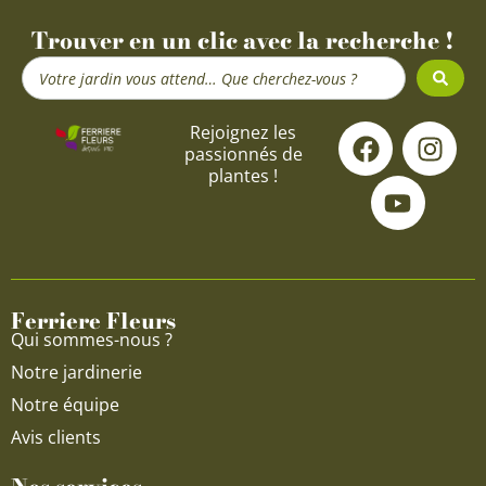
Trouver en un clic avec la recherche !
Search
...
F
Y
I
Rejoignez les
passionnés de
a
o
n
plantes !
c
u
s
e
t
t
b
u
a
o
b
g
o
e
r
Ferriere Fleurs
k
a
Qui sommes-nous ?
m
Notre jardinerie
Notre équipe
Avis clients