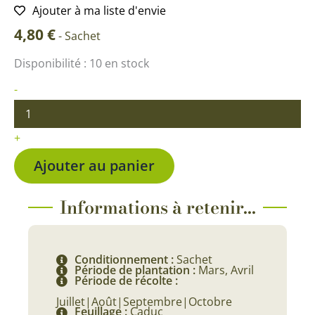
Ajouter à ma liste d'envie
4,80
€
-
Sachet
quantité
Disponibilité :
10 en stock
de
Tomate
-
Topaz
BIO
+
Ajouter au panier
Informations à retenir...
Conditionnement :
Sachet
Période de plantation :
Mars, Avril
Période de récolte :
Juillet|Août|Septembre|Octobre
Feuillage :
Caduc