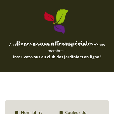
Recevez nos offres spéciales...
Accédez aux offres web Ferriere Fleurs réservées à nos
membres :
Inscrivez-vous au club des jardiniers en ligne !
Nom latin :
Couleur du