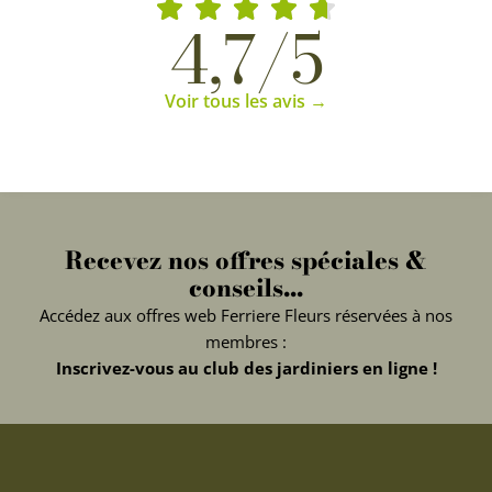
4,7/5
Voir tous les avis →
Recevez nos offres spéciales &
conseils...
Accédez aux offres web Ferriere Fleurs réservées à nos
membres :
Inscrivez-vous au club des jardiniers en ligne !