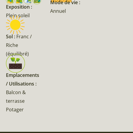
Mode de vie :
Exposition :
Annuel
Plein soleil
Sol :
Franc /
Riche
(équilibré)
Emplacements
/ Utilisations :
Balcon &
terrasse
Potager