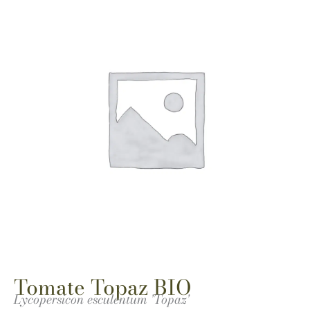
Tomate Topaz BIO
Lycopersicon esculentum 'Topaz'