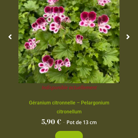
Indisponible actuellement
Géranium citronnelle – Pelargonium
citronellum
5,90
€
-
Pot de 13 cm
Découvrir