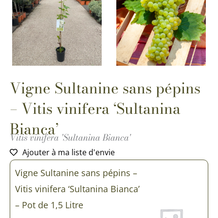
Vigne Sultanine sans pépins
– Vitis vinifera ‘Sultanina
Bianca’
Vitis vinifera 'Sultanina Bianca'
Ajouter à ma liste d'envie
quantité
Vigne Sultanine sans pépins –
de
Vigne
Vitis vinifera ‘Sultanina Bianca’
Sultanine
sans
– Pot de 1,5 Litre
pépins