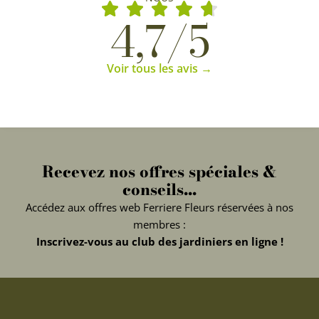
4,7/5
Voir tous les avis →
Recevez nos offres spéciales &
conseils...
Accédez aux offres web Ferriere Fleurs réservées à nos
membres :
Inscrivez-vous au club des jardiniers en ligne !