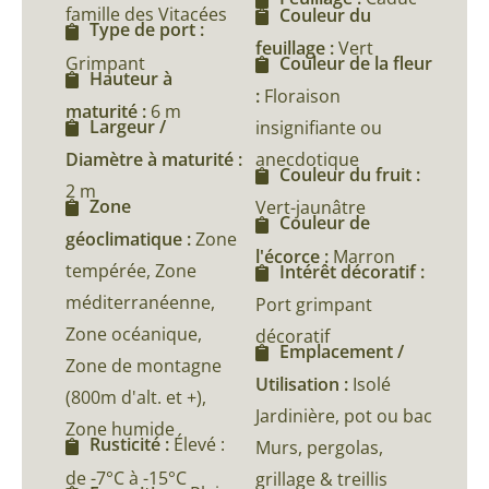
famille des Vitacées
Couleur du
Type de port :
feuillage :
Vert
Grimpant
Couleur de la fleur
Hauteur à
:
Floraison
maturité :
6 m
Largeur /
insignifiante ou
Diamètre à maturité :
anecdotique
Couleur du fruit :
2 m
Zone
Vert-jaunâtre
Couleur de
géoclimatique :
Zone
l'écorce :
Marron
tempérée, Zone
Intérêt décoratif :
méditerranéenne,
Port grimpant
Zone océanique,
décoratif
Emplacement /
Zone de montagne
Utilisation :
Isolé
(800m d'alt. et +),
Jardinière, pot ou bac
Zone humide
Rusticité :
Élevé :
Murs, pergolas,
de -7°C à -15°C
grillage & treillis