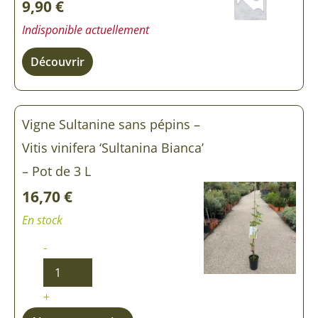
9,90
€
-
Vitis
Indisponible actuellement
vinifera
'Sultanina
Découvrir
Bianca'
Vigne Sultanine sans pépins –
Vitis vinifera ‘Sultanina Bianca’
– Pot de 3 L
16,70
€
En stock
-
+