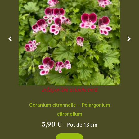
Indisponible actuellement
Géranium citronnelle – Pelargonium
citronellum
5,90
€
-
Pot de 13 cm
Découvrir