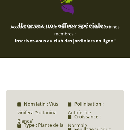
Recevez nos offres spéciales...
Accédez aux offres web Ferriere Fleurs réservées à nos
membres :
Inscrivez-vous au club des jardiniers en ligne !
Nom latin :
Vitis
Pollinisation :
vinifera 'Sultanina
Autofertile
Croissance :
Bianca'
Type :
Plante de la
Normale
Feuillage :
Caduc