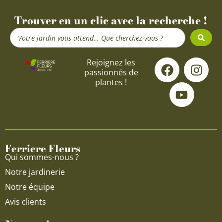
Trouver en un clic avec la recherche !
Search
...
F
Y
I
Rejoignez les
passionnés de
a
o
n
plantes !
c
u
s
e
t
t
b
u
a
o
b
g
o
e
r
Ferriere Fleurs
k
a
Qui sommes-nous ?
m
Notre jardinerie
Notre équipe
Avis clients