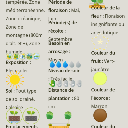
tempérée, Zone
Période de
Couleur de la
méditerranéenne,
floraison :
Mai,
fleur :
Floraison
Zone océanique,
Juin
Période(s) de
insignifiante ou
Zone de
récolte :
anecdotique
montagne (800m
Septembre
Besoin en
d'alt. et +), Zone
arrosage :
humide
Couleur du
Moyen
fruit :
Vert-
Exposition :
jaunâtre
Plein soleil
Niveau de soin
:
Très facile
Couleur de
Distance de
Sol :
Tout type
l'écorce :
plantation :
80
de sol drainé,
Marron
cm
Calcaire
Emplacements
Couleur du