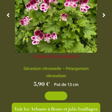
Indisponible actuellement
Géranium citronnelle – Pelargonium
citronellum
5,90
€
-
Pot de 13 cm
Découvrir
Voir les Arbuste à fleurs et jolis feuillages