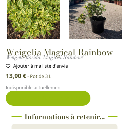
Weigelia Magical Rainbow
Weigela florida 'Magical Rainbow'
Ajouter à ma liste d'envie
13,90
€
-
Pot de 3 L
Indisponible actuellement
Me prévenir du retour en stock
Informations à retenir...