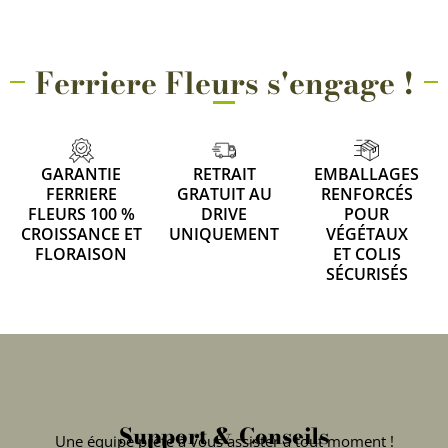
Ferriere Fleurs s'engage !
GARANTIE
RETRAIT
EMBALLAGES
FERRIERE
GRATUIT AU
RENFORCÉS
FLEURS 100 %
DRIVE
POUR
CROISSANCE ET
UNIQUEMENT
VÉGÉTAUX
FLORAISON
ET COLIS
SÉCURISÉS
Support & Conseils
Une équipe prête à vous assister à tout moment !