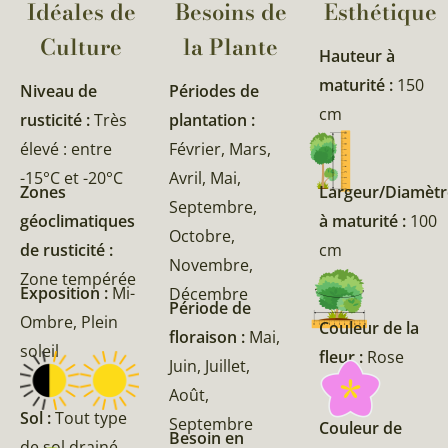
Idéales de
Besoins de
Esthétique
Culture
la Plante​
Hauteur à
maturité :
150
Niveau de
Périodes de
cm
rusticité :
Très
plantation :
élevé : entre
Février, Mars,
-15°C et -20°C
Avril, Mai,
Zones
Largeur/Diamètr
Septembre,
géoclimatiques
à maturité :
100
Octobre,
de rusticité :
cm
Novembre,
Zone tempérée
Exposition :
Mi-
Décembre
Période de
Ombre, Plein
Couleur de la
floraison :
Mai,
soleil
fleur :
Rose
Juin, Juillet,
Août,
Sol :
Tout type
Septembre
Couleur de
Besoin en
de sol drainé