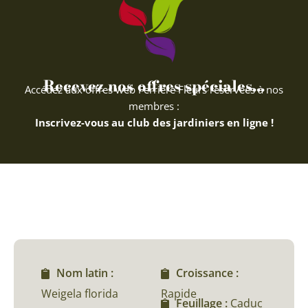
Recevez nos offres spéciales...
Accédez aux offres web Ferriere Fleurs réservées à nos
membres :
Inscrivez-vous au club des jardiniers en ligne !
Nom latin :
Croissance :
Weigela florida
Rapide
Feuillage :
Caduc