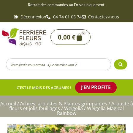
Aller
Retrait des commandes au Drive uniquement.
au
Déconnexion
04 74 01 05 74
Contactez-nous
contenu
0
Panier
0,00
€
Search
...
J’EN PROFITE
C’EST LE MOIS DES AGRUMES !
Accueil
/
Arbres, arbustes & Plantes grimpantes
/
Arbuste à
fleurs et jolis feuillages
/
Weigelia
/ Weigelia Magical
Rainbow