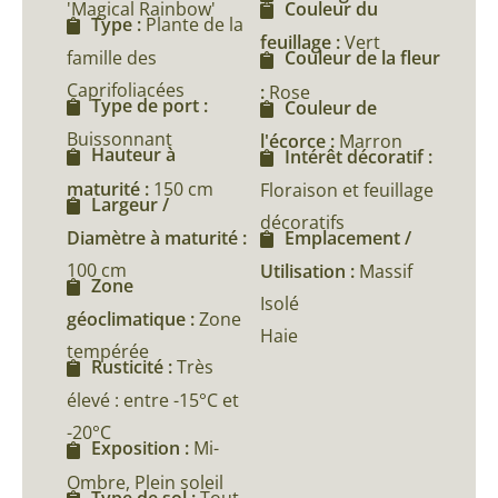
'Magical Rainbow'
Couleur du
Type :
Plante de la
feuillage :
Vert
famille des
Couleur de la fleur
Caprifoliacées
:
Rose
Type de port :
Couleur de
Buissonnant
l'écorce :
Marron
Hauteur à
Intérêt décoratif :
maturité :
150 cm
Floraison et feuillage
Largeur /
décoratifs
Diamètre à maturité :
Emplacement /
100 cm
Utilisation :
Massif
Zone
Isolé
géoclimatique :
Zone
Haie
tempérée
Rusticité :
Très
élevé : entre -15°C et
-20°C
Exposition :
Mi-
Ombre, Plein soleil
Type de sol :
Tout