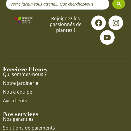
Search
...
F
Y
I
Rejoignez les
passionnés de
a
o
n
plantes !
c
u
s
e
t
t
b
u
a
o
b
g
o
e
r
Ferriere Fleurs
k
a
Qui sommes-nous ?
m
Notre jardinerie
Notre équipe
Avis clients
Nos services
Nos garanties
Solutions de paiements