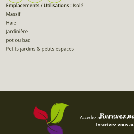
Emplacements / Utilisations :
Isolé
Massif
Haie
Jardinière
pot ou bac
Petits jardins & petits espaces
Recevez nos
Accédez aux offres web Fe
Inscrivez-vous au