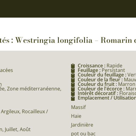
ités : Westringia longifolia – Romarin 
Croissance :
Rapide
iacées
Feuillage :
Persistant
Couleur du feuillage :
Ver
Couleur de la fleur :
Mauv
m
Couleur du fruit :
Marron
e, Zone méditerranéenne,
Couleur de l'écorce :
Mar
Intérêt décoratif :
Florais
Emplacement / Utilisation
Massif
Argileux, Rocailleux /
Haie
Jardinière
n, Juillet, Août
pot ou bac