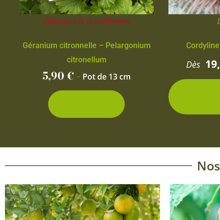
Indisponible actuellement
Géranium citronnelle – Pelargonium
Cordyline
citronellum
19
Dès
5,90
€
-
Pot de 13 cm
2 con
d
Découvrir
Nos