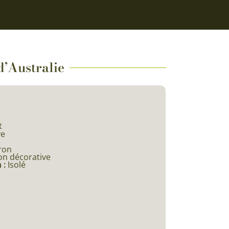
d’Australie
t
e
ron
on décorative
 :
Isolé