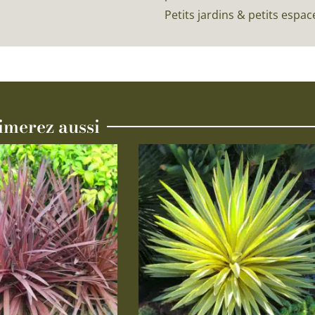
Petits jardins & petits espac
imerez aussi
Ce
produit
a
plusieurs
variations.
Les
options
peuvent