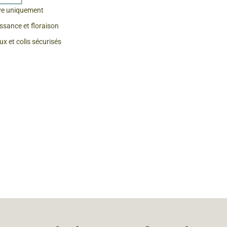
ve uniquement
 & Graines Spéciales Fraîcheur
issance et floraison
x et colis sécurisés
 fleurs de A à Z
u Potager