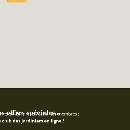
 offres spéciales...
rriere Fleurs réservées à nos membres :
 club des jardiniers en ligne !