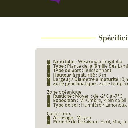
Spécific
Nom latin :
Westringia longifolia
Type :
Plante de la famille des Lam
Type de port :
Buissonnant
Hauteur à maturité :
3 m
Largeur / Diamètre à maturité :
3 
Zone géoclimatique :
Zone tempéré
Zone océanique
Rusticité :
Moyen : de -2°C à -7°C
Exposition :
Mi-Ombre, Plein soleil
Type de sol :
Humifère / Limoneux, 
Caillouteux
Arrosage :
Moyen
Période de floraison :
Avril, Mai, Jui