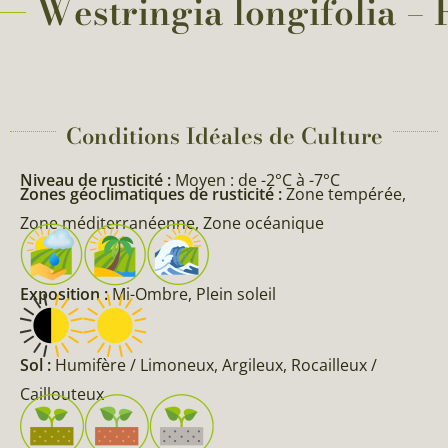
Westringia longifolia – 
Conditions Idéales de Culture
Niveau de rusticité :
Moyen : de -2°C à -7°C
Zones géoclimatiques de rusticité :
Zone tempérée,
Zone méditerranéenne, Zone océanique
Exposition :
Mi-Ombre, Plein soleil
Sol :
Humifère / Limoneux, Argileux, Rocailleux /
Caillouteux