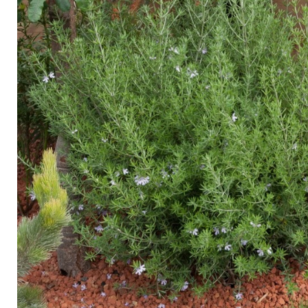
Arbustes de terre de bruyère
Plantes v
Plantes Grimpantes
Plantes v
Arbres fruitiers
Plantes v
Conifères
Plantes v
Plantes méditerranéennes et exotiques
Plantes vi
Rosiers
Plantes vi
remarqua
Plantes vi
Lavande 
Graminé