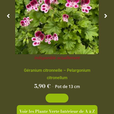
Indisponible actuellement
Géranium citronnelle – Pelargonium
citronellum
5,90
€
-
Pot de 13 cm
Découvrir
Voir les Plante Verte Intérieur de A à Z