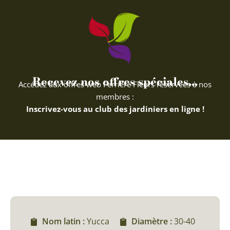
Recevez nos offres spéciales...
Accédez aux offres web Ferriere Fleurs réservées à nos
membres :
Inscrivez-vous au club des jardiniers en ligne !
Nom latin :
Yucca
Diamètre :
30-40