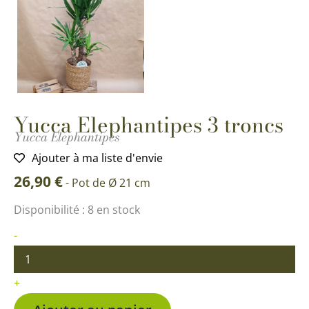
Yucca Elephantipes 3 troncs
Yucca Elephantipes
Ajouter à ma liste d'envie
26,90
€
-
Pot de Ø 21 cm
quantité
Disponibilité :
8 en stock
de
Yucca
-
Elephantipes
3
troncs
+