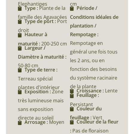
Elephantipes
cm
Type :
Plante de la
Période /
famille des Agavacées
Conditions idéales de
Type de port :
Port
plantation /
droit
Rempotage :
Hauteur à
Rempotage en
maturité :
200-250 cm
Largeur /
général une fois tous
Diamètre à maturité :
les 2 ans, ou en
50-80 cm
fonction des besoins
Type de terre :
du système racinaire
Terreau spécial
de la plante
plantes d'intérieur
Croissance :
Lente
Exposition :
Zone
Feuillage :
très lumineuse mais
Persistant
Couleur du
sans exposition
feuillage :
Vert
directe au soleil
Couleur de la fleur
Arrosage :
Moyen
:
Pas de floraison