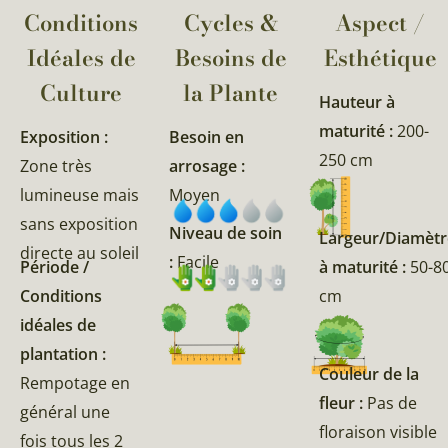
Conditions
Cycles &
Aspect /
Idéales de
Besoins de
Esthétique
Culture
la Plante​
Hauteur à
maturité :
200-
Exposition :
Besoin en
250 cm
Zone très
arrosage :
lumineuse mais
Moyen
sans exposition
Niveau de soin
Largeur/Diamètr
directe au soleil
:
Facile
Période /
à maturité :
50-8
Conditions
cm
idéales de
plantation :
Couleur de la
Rempotage en
fleur :
Pas de
général une
floraison visible
fois tous les 2