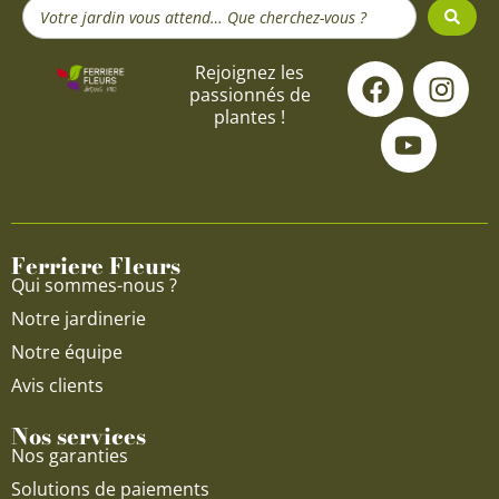
Search
...
F
Y
I
Rejoignez les
passionnés de
a
o
n
plantes !
c
u
s
e
t
t
b
u
a
o
b
g
o
e
r
Ferriere Fleurs
k
a
Qui sommes-nous ?
m
Notre jardinerie
Notre équipe
Avis clients
Nos services
Nos garanties
Solutions de paiements