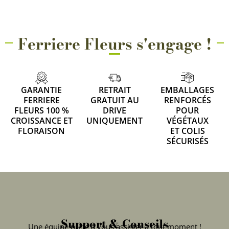
Ferriere Fleurs s'engage !
GARANTIE
RETRAIT
EMBALLAGES
FERRIERE
GRATUIT AU
RENFORCÉS
FLEURS 100 %
DRIVE
POUR
CROISSANCE ET
UNIQUEMENT
VÉGÉTAUX
FLORAISON
ET COLIS
SÉCURISÉS
Support & Conseils
Une équipe prête à vous assister à tout moment !