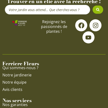
Trouver en un clic avec la recherche !
Search
...
F
Y
I
Rejoignez les
passionnés de
a
o
n
plantes !
c
u
s
e
t
t
b
u
a
o
b
g
o
e
r
Ferriere Fleurs
k
a
Qui sommes-nous ?
m
Notre jardinerie
Notre équipe
Avis clients
Nos services
Nos garanties