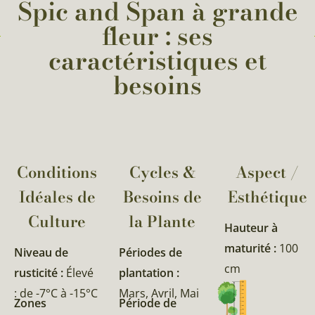
Spic and Span à grande
fleur : ses
caractéristiques et
besoins
Conditions
Cycles &
Aspect /
Idéales de
Besoins de
Esthétique
Culture
la Plante​
Hauteur à
maturité :
100
Niveau de
Périodes de
cm
rusticité :
Élevé
plantation :
: de -7°C à -15°C
Mars, Avril, Mai
Zones
Période de