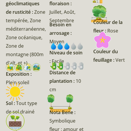
géoclimatiques
floraison :
de rusticité :
Zone
Juillet, Août,
tempérée, Zone
Septembre
Couleur de la
Besoin en
méditerranéenne,
fleur :
Rose
arrosage :
Zone océanique,
Moyen
Zone de
Couleur du
Niveau de soin
montagne (800m
feuillage :
Vert
:
Facile
d'alt, et +)
Distance de
Exposition :
plantation :
10
Plein soleil
cm
Sol :
Tout type
de sol drainé
Nota Bene :
Symbolique
fleur : amour et