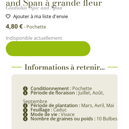
and Span à grande fleur
Gladiolus 'Spic and Span'
Ajouter à ma liste d'envie
4,80
€
-
Pochette
Indisponible actuellement
Me prévenir du retour en stock
Informations à retenir...
Conditionnement :
Pochette
Période de floraison :
Juillet, Août,
Septembre
Période de plantation :
Mars, Avril, Mai
Feuillage :
Caduc
Mode de vie :
Vivace
Nombre de graines ou poids :
10 Bulbes