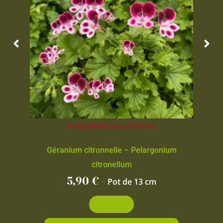
Indisponible actuellement
Géranium citronnelle – Pelargonium
citronellum
5,90
€
-
Pot de 13 cm
Découvrir