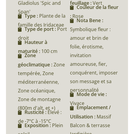
Gladiolus 'Spic and
feuillage :
Vert
Couleur de la fleur
Span'
Type :
Plante de la
:
Rose
Nota Bene :
famille des Iridaceae
Type de port :
Port
Symbolique fleur :
droit
amour et brin de
Hauteur à
folie, érotisme,
maturité :
100 cm
invitation
Zone
amoureuse, fier,
géoclimatique :
Zone
conquérent, imposer
tempérée, Zone
son message et sa
méditerranéenne,
personnalité
Zone océanique,
Mode de vie :
Zone de montagne
Vivace
Emplacement /
(800m d'alt, et +)
Rusticité :
Élevé :
Utilisation :
Massif
de -7°C à -15°C
Balcon & terrasse
Exposition :
Plein
Jardinière