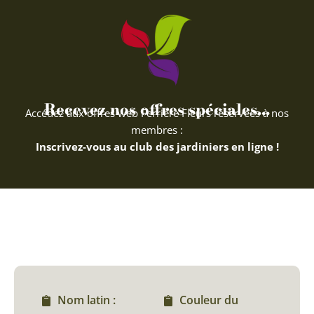
Recevez nos offres spéciales...
Accédez aux offres web Ferriere Fleurs réservées à nos
membres :
Inscrivez-vous au club des jardiniers en ligne !
Nom latin :
Couleur du