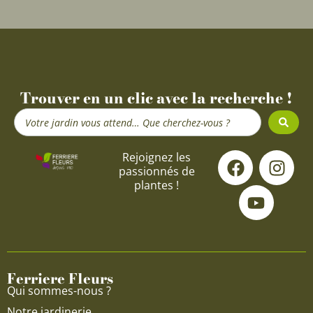
Trouver en un clic avec la recherche !
Search
...
F
Y
I
Rejoignez les
passionnés de
a
o
n
plantes !
c
u
s
e
t
t
b
u
a
o
b
g
o
e
r
Ferriere Fleurs
k
a
Qui sommes-nous ?
m
Notre jardinerie