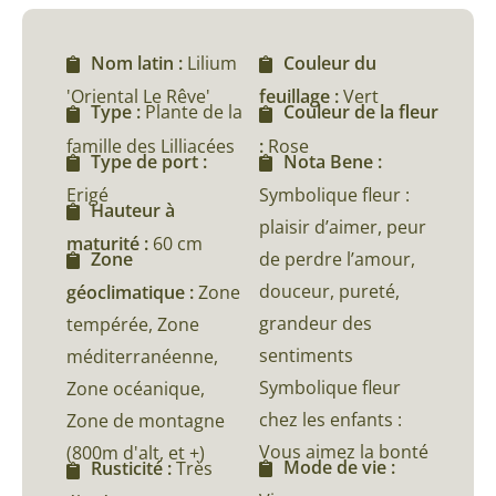
Nom latin :
Lilium
Couleur du
'Oriental Le Rêve'
feuillage :
Vert
Type :
Plante de la
Couleur de la fleur
famille des Lilliacées
:
Rose
Type de port :
Nota Bene :
Erigé
Symbolique fleur :
Hauteur à
plaisir d’aimer, peur
maturité :
60 cm
de perdre l’amour,
Zone
douceur, pureté,
géoclimatique :
Zone
grandeur des
tempérée, Zone
sentiments
méditerranéenne,
Symbolique fleur
Zone océanique,
chez les enfants :
Zone de montagne
Vous aimez la bonté
(800m d'alt, et +)
Mode de vie :
Rusticité :
Très