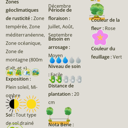
Zones
Décembre
géoclimatiques
Période de
de rusticité :
Zone
floraison :
Couleur de la
tempérée, Zone
Juillet, Août,
fleur :
Rose
méditerranéenne,
Septembre
Besoin en
Zone océanique,
arrosage :
Couleur du
Zone de
Moyen
feuillage :
Vert
montagne (800m
Niveau de soin
d'alt, et +)
:
Facile
Exposition :
Distance de
Plein soleil, Mi-
plantation :
20
ombre
cm
Sol :
Tout type
de sol drainé
Nota Bene :