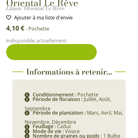
Oriental Le Rêve
Lilium 'Oriental Le Rêve'
Ajouter à ma liste d'envie
4,10
€
-
Pochette
Indisponible actuellement
Me prévenir du retour en stock
Informations à retenir...
Conditionnement :
Pochette
Période de floraison :
Juillet, Août,
Septembre
Période de plantation :
Mars, Avril, Mai,
Novembre, Décembre
Feuillage :
Caduc
Mode de vie :
Vivace
Nombre de graines ou poids :
1 Bulbe