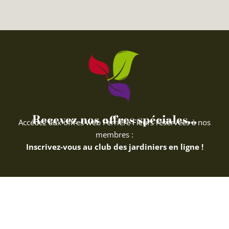
Recevez nos offres spéciales...
Accédez aux offres web Ferriere Fleurs réservées à nos
membres :
Inscrivez-vous au club des jardiniers en ligne !