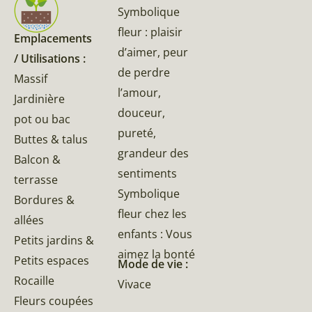
Symbolique
fleur : plaisir
Emplacements
d’aimer, peur
/ Utilisations :
de perdre
Massif
l’amour,
Jardinière
douceur,
pot ou bac
pureté,
Buttes & talus
grandeur des
Balcon &
sentiments
terrasse
Symbolique
Bordures &
fleur chez les
allées
enfants : Vous
Petits jardins &
aimez la bonté
Petits espaces
Mode de vie :
Rocaille
Vivace
Fleurs coupées